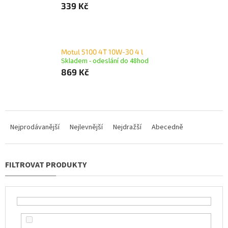
339 Kč
Motul 5100 4T 10W-30 4 l
Skladem - odeslání do 48hod
869 Kč
Ř
a
Nejprodávanější
Nejlevnější
Nejdražší
Abecedně
z
e
n
í
p
r
o
d
u