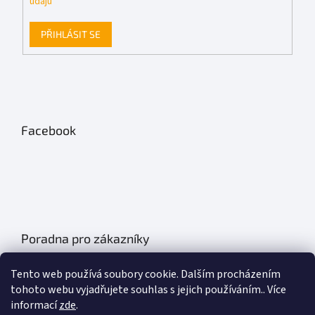
údajů
PŘIHLÁSIT SE
Facebook
Poradna pro zákazníky
Údržba autobatérií
Tento web používá soubory cookie. Dalším procházením
Poklice na auto- kryty kol
tohoto webu vyjadřujete souhlas s jejich používáním.. Více
informací
zde
.
Plachty na auto