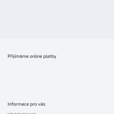
s
u
Přijímáme online platby
Informace pro vás