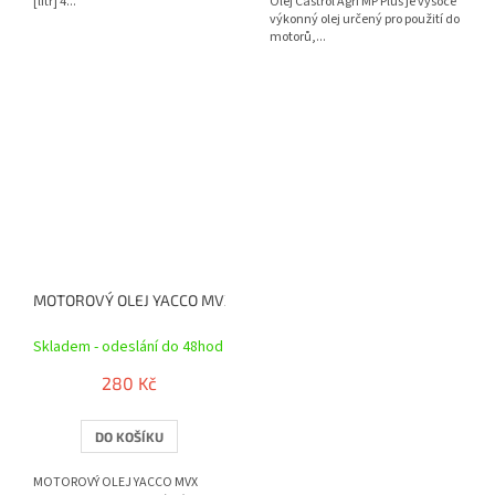
[litr] 4...
Olej Castrol Agri MP Plus je vysoce
výkonný olej určený pro použití do
motorů,...
MOTOROVÝ OLEJ YACCO MVX 1000 4T 10W30, YACCO (1 L)
Skladem - odeslání do 48hod
280 Kč
DO KOŠÍKU
MOTOROVÝ OLEJ YACCO MVX