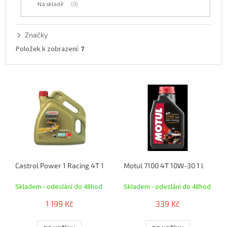
Na skladě
0
k
t
ů
Značky
Položek k zobrazení:
7
V
ý
p
i
s
p
r
o
Castrol Power 1 Racing 4T 10W-30 4 l
Motul 7100 4T 10W-30 1 l
d
u
Skladem - odeslání do 48hod
Skladem - odeslání do 48hod
k
t
1 199 Kč
339 Kč
ů