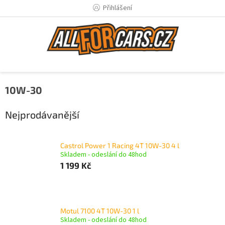
Přejít
Přihlášení
na
obsah
10W-30
Nejprodávanější
Castrol Power 1 Racing 4T 10W-30 4 l
Skladem - odeslání do 48hod
1 199 Kč
Motul 7100 4T 10W-30 1 l
Skladem - odeslání do 48hod