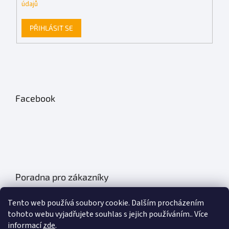
údajů
PŘIHLÁSIT SE
Facebook
Poradna pro zákazníky
Údržba autobatérií
Tento web používá soubory cookie. Dalším procházením
Poklice na auto- kryty kol
tohoto webu vyjadřujete souhlas s jejich používáním.. Více
informací
zde
.
Plachty na auto