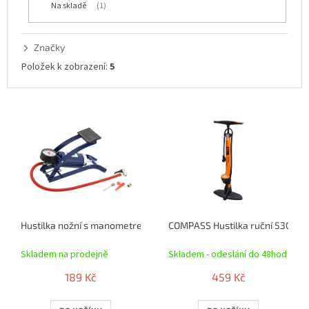
Na skladě
1
k
t
ů
Značky
Položek k zobrazení:
5
V
ý
p
i
s
p
r
o
Hustilka nožní s manometrem jednopístová
COMPASS Hustilka ruční 530 
d
u
Skladem na prodejně
Skladem - odeslání do 48hod
k
t
189 Kč
459 Kč
ů