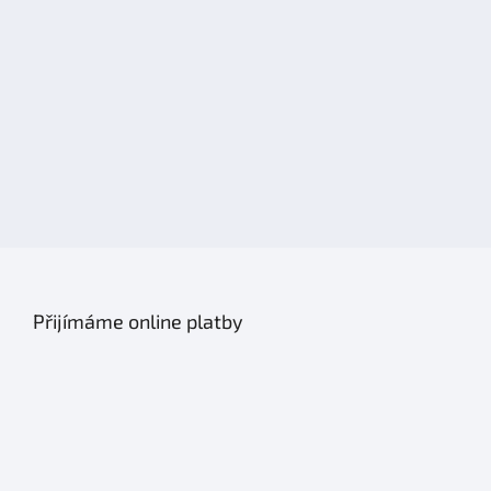
v
ý
p
i
s
u
Přijímáme online platby