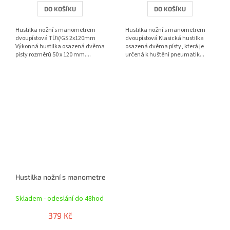
DO KOŠÍKU
DO KOŠÍKU
Hustilka nožní s manometrem
Hustilka nožní s manometrem
dvoupístová TÜV/GS 2x120mm
dvoupístová Klasická hustilka
Výkonná hustilka osazená dvěma
osazená dvěma písty, která je
písty rozměrů 50 x 120 mm....
určená k huštění pneumatik...
Hustilka nožní s manometrem jednopístová TÜV/GS 1x120mm
Skladem - odeslání do 48hod
379 Kč