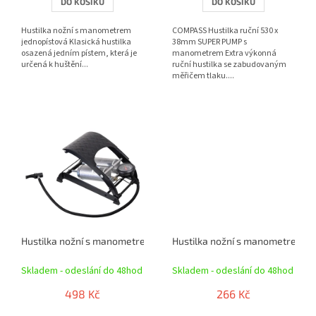
DO KOŠÍKU
DO KOŠÍKU
Hustilka nožní s manometrem
COMPASS Hustilka ruční 530 x
jednopístová Klasická hustilka
38mm SUPER PUMP s
osazená jedním pístem, která je
manometrem Extra výkonná
určená k huštění...
ruční hustilka se zabudovaným
měřičem tlaku....
Hustilka nožní s manometrem dvoupístová TÜV/GS 2x120mm
Hustilka nožní s manometrem d
Skladem - odeslání do 48hod
Skladem - odeslání do 48hod
498 Kč
266 Kč