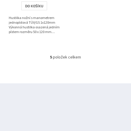
DO KOŠÍKU
Hustilka nožní s manometrem
jednopístová TÜV/GS 1x120mm
Výkonná hustilka osazená jedním
pístem rozměru 50 x 120 mm....
5
položek celkem
O
v
l
á
d
Z
a
á
c
í
p
p
a
r
t
v
í
k
y