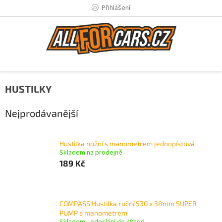
Přejít
Přihlášení
na
obsah
HUSTILKY
Nejprodávanější
Hustilka nožní s manometrem jednopístová
Skladem na prodejně
189 Kč
COMPASS Hustilka ruční 530 x 38mm SUPER
PUMP s manometrem
Skladem - odeslání do 48hod