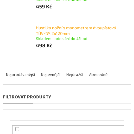
459 Kč
Hustilka nožní s manometrem dvoupístová
TÜV/GS 2x120mm
Skladem - odeslání do 48hod
498 Kč
Ř
a
Nejprodávanější
Nejlevnější
Nejdražší
Abecedně
z
e
n
í
p
r
o
d
u