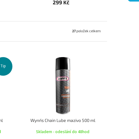
299 Kč
27
položek celkem
Tip
ml
Wynn´s Chain Lube mazivo 500 ml
d
Skladem - odeslání do 48hod