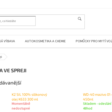
HLEDAT
KÁ VÝBAVA
AUTOKOSMETIKA A CHEMIE
POMŮCKY PRO MYTÍ VO
ji
A VE SPREJI
dávanější
K2 SIL 100% silikonový
WD-40 mazivo 01
olej K633 300 ml
450ml
Momentálně
Skladem - odeslání
nedostupné
48hod