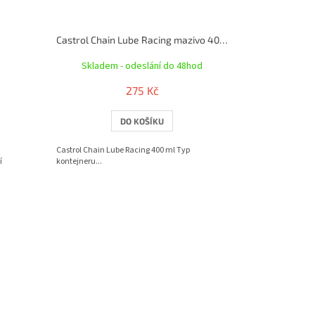
Castrol Chain Lube Racing mazivo 400 ml
Skladem - odeslání do 48hod
275 Kč
DO KOŠÍKU
Castrol Chain Lube Racing 400 ml Typ
í
kontejneru...