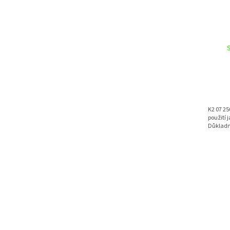
K2 07 25
použití 
Důkladn