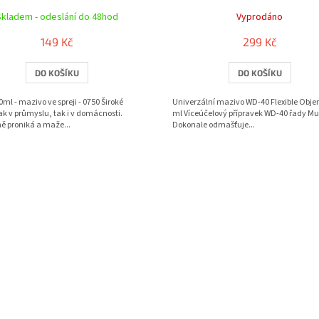
Skladem - odeslání do 48hod
Vyprodáno
149 Kč
299 Kč
DO KOŠÍKU
DO KOŠÍKU
0ml - mazivo ve spreji - 0750 Široké
Univerzální mazivo WD-40 Flexible Obje
jak v průmyslu, tak i v domácnosti.
ml Víceúčelový přípravek WD-40 řady Mul
ě proniká a maže...
Dokonale odmašťuje...