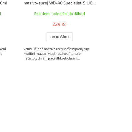
00ml
mazivo-sprej WD-40 Specialist, SILICONE, 400ml
d
Skladem - odeslání do 48hod
229 Kč
DO KOŠÍKU
otní
velmi účinné mazivo které nešpiníposkytuje
je
kvalitní mazací vlastnostinepřitahuje
nečistotychrání proti vlhkostichrání...