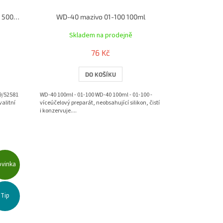
Wynn´s Silicone Lubricant mazivo 500 ml
WD-40 mazivo 01-100 100ml
Skladem na prodejně
76 Kč
DO KOŠÍKU
79/52581
WD-40 100ml - 01-100 WD-40 100ml - 01-100 -
alitní
víceúčelový preparát, neobsahující silikon, čistí
i konzervuje....
ovinka
Tip