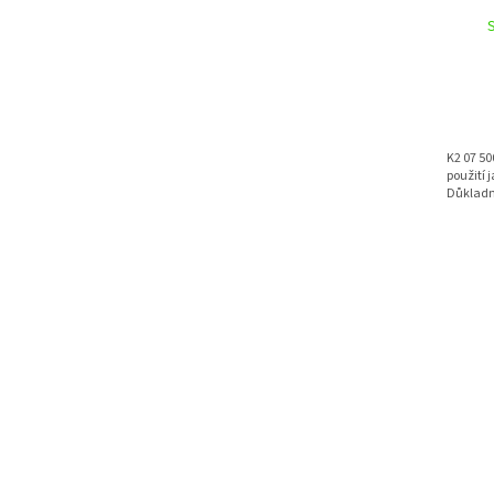
K2 07 50
použití 
Důkladn