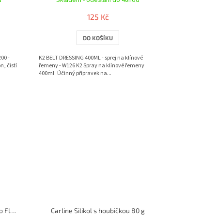
d
Skladem - odeslání do 48hod
125 Kč
DO KOŠÍKU
00 -
K2 BELT DRESSING 400ML - sprej na klínové
n, čistí
řemeny - W126 K2 Spray na klínové řemeny
400ml Účinný přípravek na...
WD-40 600 ml univerzální mazivo Flexible, ohebná trubice
Carline Silikol s houbičkou 80 g