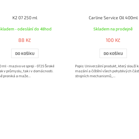
K2 07 250 ml
Carline Service Oil 400ml
Skladem - odeslání do 48hod
Skladem na prodejně
88 Kč
100 Kč
DO KOŠÍKU
DO KOŠÍKU
0 ml - mazivo ve spreji - 0725 Široké
Popis: Univerzální produkt, který slouží k
jak v průmyslu, tak i v domácnosti.
mazání a čištění všech pohyblivých část
ě proniká a maže...
strojních mechanismů,...