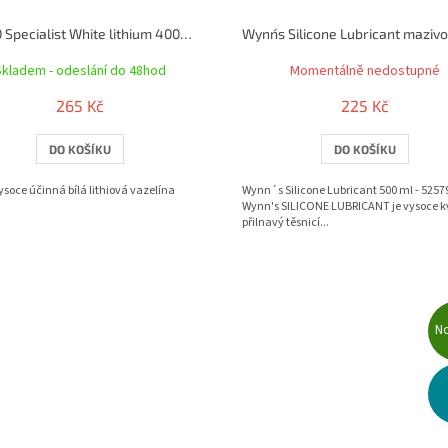
WD-40 Specialist White lithium 400ml bílá vazelína ve spreji
Skladem - odeslání do 48hod
Momentálně nedostupné
265 Kč
225 Kč
DO KOŠÍKU
DO KOŠÍKU
soce účinná bílá lithiová vazelína
Wynn´s Silicone Lubricant 500 ml - 525
Wynn's SILICONE LUBRICANT je vysoce kv
přilnavý těsnicí...
N