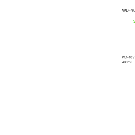
WD-40 Vy
400ml