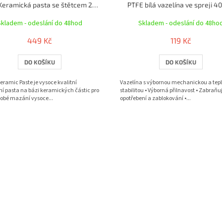
Motip Keramická pasta se štětcem 200ml
PTFE bílá vazelína ve spreji 4
Skladem - odeslání do 48hod
Skladem - odeslání do 48ho
449 Kč
119 Kč
DO KOŠÍKU
DO KOŠÍKU
ramic Paste je vysoce kvalitní
Vazelína s výbornou mechanickou a tepl
í pasta na bázi keramických částic pro
stabilitou • Výborná přilnavost • Zabraňu
obé mazání vysoce...
opotřebení a zablokování •...