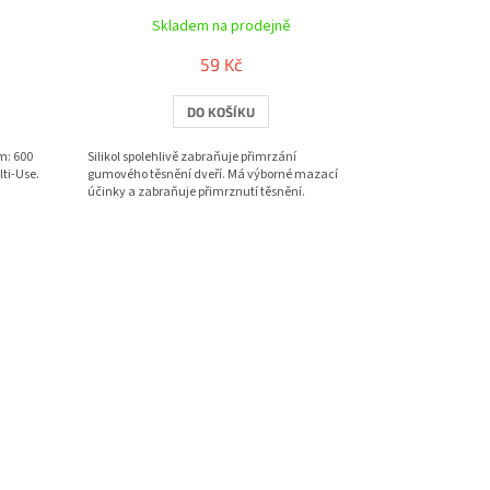
Skladem na prodejně
59 Kč
DO KOŠÍKU
m: 600
Silikol spolehlivě zabraňuje přimrzání
ti-Use.
gumového těsnění dveří. Má výborné mazací
účinky a zabraňuje přimrznutí těsnění.