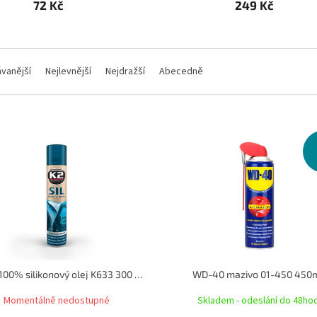
72 Kč
249 Kč
vanější
Nejlevnější
Nejdražší
Abecedně
K2 SIL 100% silikonový olej K633 300 ml
WD-40 mazivo 01-450 450
Momentálně nedostupné
Skladem - odeslání do 48ho