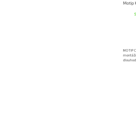
MOTIP Ce
montážn
dlouhod