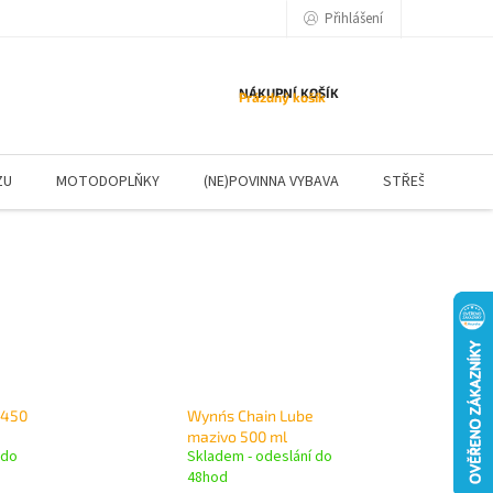
Přihlášení
NÁKUPNÍ KOŠÍK
Prázdný košík
ZU
MOTODOPLŇKY
(NE)POVINNA VYBAVA
STŘEŠNÍ NOSIČE
-450
Wynn´s Chain Lube
mazivo 500 ml
 do
Skladem - odeslání do
48hod