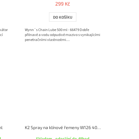
299 Kč
DO KOŠÍKU
kátor
Wynn´s Chain Lube 500 ml - 66479 Dobře
cí
přilnavé a vodu odpudivé mazivo s vynikajícími
penetračními vlastnostmi....
ml
K2 Spray na klínové řemeny W126 400ml