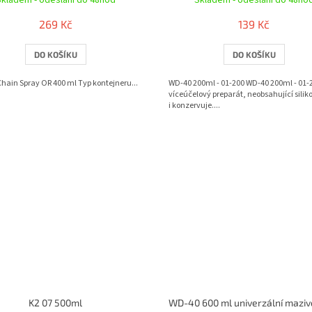
Skladem - odeslání do 48hod
Skladem - odeslání do 48ho
269 Kč
139 Kč
DO KOŠÍKU
DO KOŠÍKU
Chain Spray OR 400 ml Typ kontejneru...
WD-40 200ml - 01-200 WD-40 200ml - 01-2
víceúčelový preparát, neobsahující siliko
i konzervuje....
K2 07 500ml