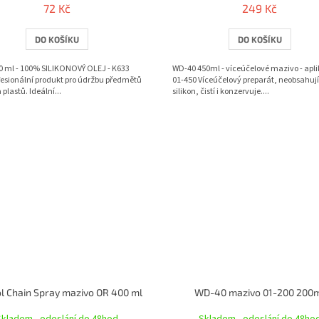
72 Kč
249 Kč
DO KOŠÍKU
DO KOŠÍKU
00 ml - 100% SILIKONOVÝ OLEJ - K633
WD-40 450ml - víceúčelové mazivo - apli
fesionální produkt pro údržbu předmětů
01-450 Víceúčelový preparát, neobsahují
 plastů. Ideální...
silikon, čistí i konzervuje....
l Chain Spray mazivo OR 400 ml
WD-40 mazivo 01-200 200