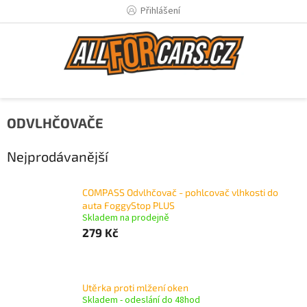
Přejít
Přihlášení
na
obsah
ODVLHČOVAČE
Nejprodávanější
COMPASS Odvlhčovač - pohlcovač vlhkosti do
auta FoggyStop PLUS
Skladem na prodejně
279 Kč
Utěrka proti mlžení oken
Skladem - odeslání do 48hod