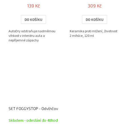
139 Kč
309 Kč
DO KOŠÍKU
DO KOŠÍKU
AutoDry odstraňuje nadměrnou
Keramika proti mlžení, životnost
vlhkost v interiéru auta a
2 měsíce, 120 ml
nepříjemné zápachy
Skladem - odeslání do 48hod