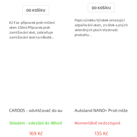
4,0
z
DO KOŠÍKU
DO KOŠÍKU
5
hvězdiček.
Popis výrobku Výrobek omezující
K2 Fox- přípravek proti mlžení
odpařování oken, zrcátek a jiných
oken 150ml Přípravek proti
skleněných ploch Vlastnosti
zamlžování skel, zabraňuje
produktu...
zamlžování skel na několik...
CARDOS - odvhlčovač do auta AW100
Autoland NANO+ Proti mlžení sk
Skladem - odeslání do 48hod
Momentálně nedostupné
169 Kč
135 Kč