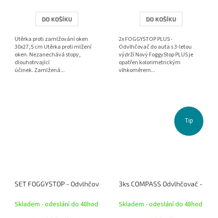
DO KOŠÍKU
DO KOŠÍKU
Utěrka proti zamlžování oken
2x FOGGYSTOP PLUS -
30x27,5 cm Utěrka proti mlžení
Odvlhčovač do auta s 3-letou
oken. Nezanechává stopy,
výdrží Nový FoggyStop PLUS je
dlouhotrvající
opatřen kolorimetrickým
účinek. Zamlžená...
vlhkoměrem...
Tip
3ks COMPASS Odvlhčovač - pohl
Skladem - odeslání do 48hod
Skladem - odeslání do 48hod