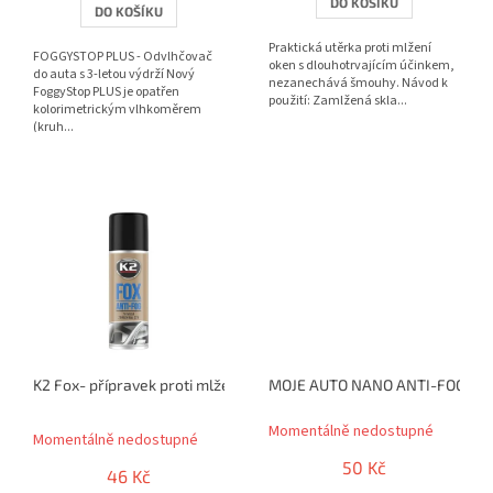
DO KOŠÍKU
DO KOŠÍKU
5
hvězdiček.
Praktická utěrka proti mlžení
FOGGYSTOP PLUS - Odvlhčovač
oken s dlouhotrvajícím účinkem,
do auta s 3-letou výdrží Nový
nezanechává šmouhy. Návod k
FoggyStop PLUS je opatřen
použití: Zamlžená skla...
kolorimetrickým vlhkoměrem
(kruh...
K2 Fox- přípravek proti mlžení oken 150 ml
MOJE AUTO NANO ANTI-FOG PRO
Průměrné
Momentálně nedostupné
hodnocení
Momentálně nedostupné
produktu
50 Kč
je
46 Kč