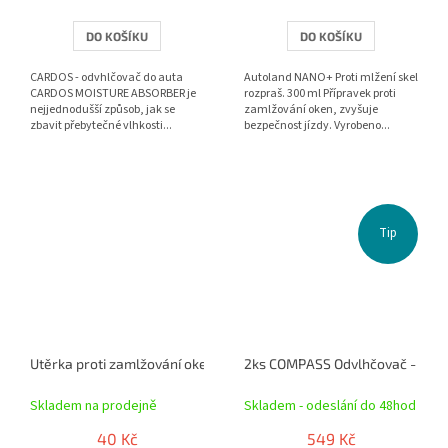
DO KOŠÍKU
DO KOŠÍKU
CARDOS - odvhlčovač do auta
Autoland NANO+ Proti mlžení skel
CARDOS MOISTURE ABSORBER je
rozpraš. 300 ml Přípravek proti
nejjednodušší způsob, jak se
zamlžování oken, zvyšuje
zbavit přebytečné vlhkosti...
bezpečnost jízdy. Vyrobeno...
Tip
Utěrka proti zamlžování oken 30x27,5 cm
2ks COMPASS Odvlhčovač - pohl
Skladem na prodejně
Skladem - odeslání do 48hod
40 Kč
549 Kč