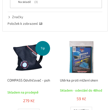
Na skladě
3
k
t
ů
Značky
Položek k zobrazení:
13
V
ý
Tip
p
i
s
p
r
o
COMPASS Odvlhčovač - pohlcovač vlhkosti do auta FoggyStop PLU
Utěrka proti mlžení oken
d
Průměrné
u
Skladem - odeslání do 48hod
hodnocení
k
Skladem na prodejně
produktu
t
59 Kč
je
279 Kč
ů
5,0
z