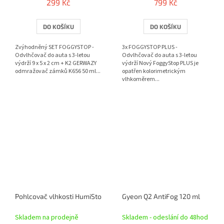
299 Kč
799 Kč
DO KOŠÍKU
DO KOŠÍKU
Zvýhodněný SET FOGGYSTOP -
3x FOGGYSTOP PLUS -
Odvlhčovač do auta s 3-letou
Odvlhčovač do auta s 3-letou
výdrží 9 x 5 x 2 cm + K2 GERWAZY
výdrží Nový FoggyStop PLUS je
odmražovač zámků K656 50 ml...
opatřen kolorimetrickým
vlhkoměrem...
Pohlcovač vlhkosti HumiStop AUTO 1 + 1
Gyeon Q2 AntiFog 120 ml
Skladem na prodejně
Skladem - odeslání do 48hod