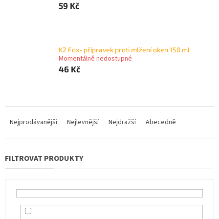
59 Kč
K2 Fox- přípravek proti mlžení oken 150 ml
Momentálně nedostupné
46 Kč
Ř
a
Nejprodávanější
Nejlevnější
Nejdražší
Abecedně
z
e
n
í
p
r
o
d
u