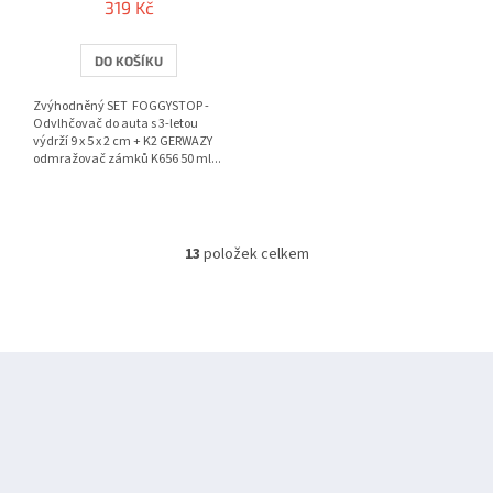
319 Kč
DO KOŠÍKU
Zvýhodněný SET FOGGYSTOP -
Odvlhčovač do auta s 3-letou
výdrží 9 x 5 x 2 cm + K2 GERWAZY
odmražovač zámků K656 50 ml...
13
položek celkem
O
v
l
á
d
Z
a
á
c
í
p
p
a
r
t
v
í