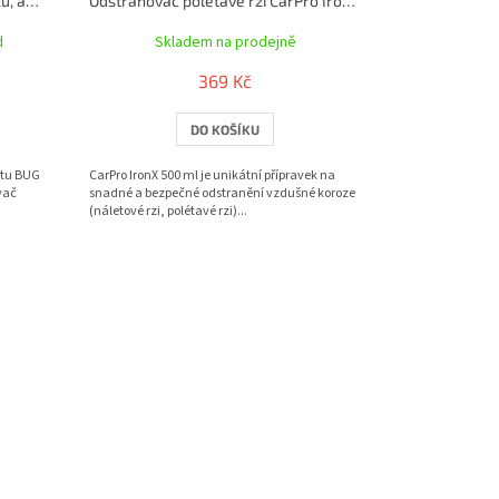
TURTLE-WAX Odstraňovač hmyzu, asfaltu BUG & TAR REMOVER 70-171 500 ml
Odstraňovač polétavé rzi CarPro IronX 500 ml
d
Skladem na prodejně
369 Kč
DO KOŠÍKU
ltu BUG
CarPro IronX 500 ml je unikátní přípravek na
vač
snadné a bezpečné odstranění vzdušné koroze
(náletové rzi, polétavé rzi)...