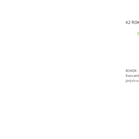
ROKER -
Koncent
jiných u