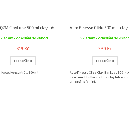
Gyeon Q2M ClayLube 500 ml clay lubrikace
Skladem - odeslání do 48hod
Skladem - odeslání do 48ho
319 Kč
339 Kč
DO KOŠÍKU
DO KOŠÍKU
rikace, koncentrát, 500 ml
Auto Finesse Glide Clay Bar Lube 500 ml 
extrémně hladká a šetrná clay lubrikace
vhodná i k ředění....