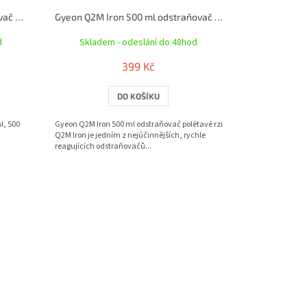
Gyeon Q2M Tar 500 ml odstraňovač asfaltu a organických nečistot
Gyeon Q2M Iron 500 ml odstraňovač polétavé rzi
d
Skladem - odeslání do 48hod
399 Kč
DO KOŠÍKU
l, 500
Gyeon Q2M Iron 500 ml odstraňovač polétavé rzi
Q2M Iron je jedním z nejúčinnějších, rychle
reagujících odstraňovačů...