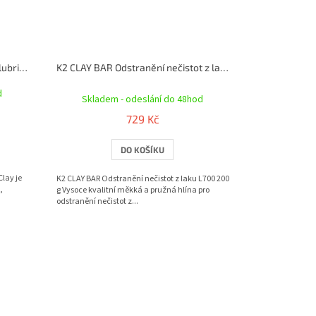
Auto Finesse Glide 500 ml - clay lubrikace
K2 CLAY BAR Odstranění nečistot z laku L700 200 g
Průměrné
d
hodnocení
Skladem - odeslání do 48hod
produktu
729 Kč
je
5,0
DO KOŠÍKU
z
5
hvězdiček.
Clay je
K2 CLAY BAR Odstranění nečistot z laku L700 200
,
g Vysoce kvalitní měkká a pružná hlína pro
odstranění nečistot z...