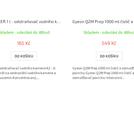
K2 ROKER 1 l - odstraňovač vodního kamene
Skladem - odeslání do 48hod
Skladem - odeslání do 48ho
165 Kč
549 Kč
DO KOŠÍKU
DO KOŠÍKU
 odstraňovač vodního kamene K2 - 1l
Gyeon Q2M Prep 1000 ml čistič a odmaš
rát na odstranění vodního kamene a
povrchu Gyeon Q2M Prep 1000 ml čistič 
sazenin.Koncentrovaný,...
odmašťovač povrchu: Intenzivní...