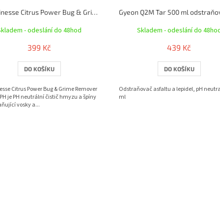
Auto Finesse Citrus Power Bug & Grime Remover - PH neutrální čistič od hmyzu a nečistot (1000 ml)
Skladem - odeslání do 48hod
Skladem - odeslání do 48ho
399 Kč
439 Kč
DO KOŠÍKU
DO KOŠÍKU
esse Citrus Power Bug & Grime Remover
Odstraňovač asfaltu a lepidel, pH neutra
PH je PH neutrální čistič hmyzu a špíny
ml
ňující vosky a...