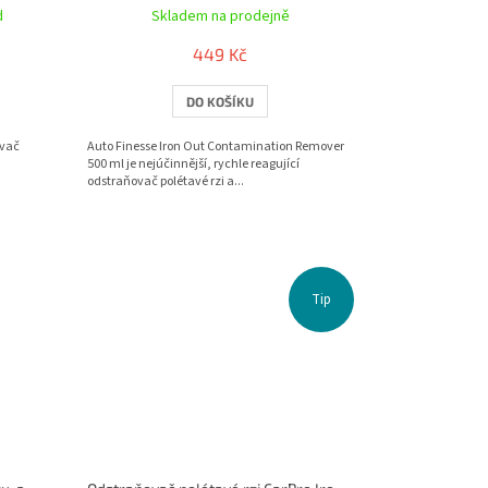
d
Skladem na prodejně
449 Kč
DO KOŠÍKU
ovač
Auto Finesse Iron Out Contamination Remover
500 ml je nejúčinnější, rychle reagující
odstraňovač polétavé rzi a...
Tip