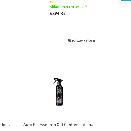
rzi
Skladem na prodejně
449 Kč
62
položek celkem
Gyeon Q2M Prep 500 ml čistič a odmašťovač povrchu
Auto Finesse Iron Out Contamination Remover 500 ml odstraňovač polétavé rzi