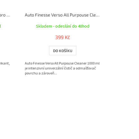
Auto Finesse Clay Bar kit - sada pro bezpečné clayování
Auto Finesse Verso All Purpouse Cleaner 1L čistič povrchu - APC
d
Skladem - odeslání do 48hod
399 Kč
DO KOŠÍKU
rikant,
Auto Finesse Verso All Purpouse Cleaner 1000 ml
je intenzivní univerzální čistič a odmašťovač
povrchu a zároveň...