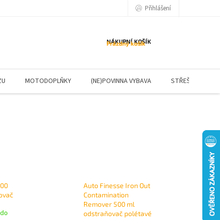
Přihlášení
NÁKUPNÍ KOŠÍK
Prázdný košík
ZU
MOTODOPLŇKY
(NE)POVINNA VYBAVA
STŘEŠNÍ NOSIČE
500
Auto Finesse Iron Out
ťovač
Contamination
Remover 500 ml
 do
odstraňovač polétavé