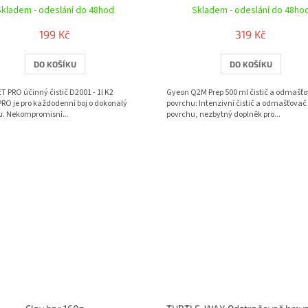
Skladem - odeslání do 48hod
Skladem - odeslání do 48ho
199 Kč
319 Kč
DO KOŠÍKU
DO KOŠÍKU
T PRO účinný čistič D2001 - 1l K2
Gyeon Q2M Prep 500 ml čistič a odmašť
RO je pro každodenní boj o dokonalý
povrchu: Intenzivní čistič a odmašťovač
u. Nekompromisní...
povrchu, nezbytný doplněk pro...