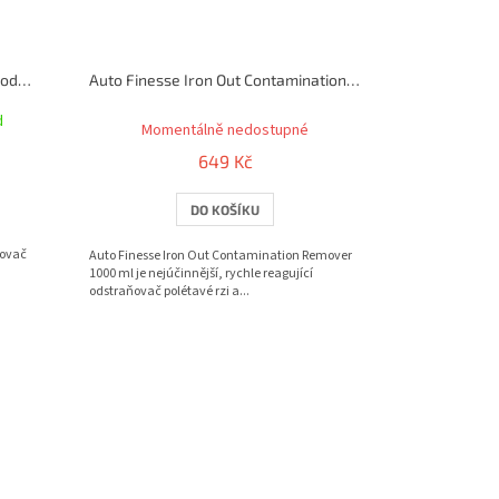
Gyeon Q2M Prep 1000 ml čistič a odmašťovač povrchu
Auto Finesse Iron Out Contamination Remover 1000 ml odstraňovač polétavé rzi
Průměrné
d
hodnocení
Momentálně nedostupné
produktu
649 Kč
je
5,0
DO KOŠÍKU
z
5
hvězdiček.
ťovač
Auto Finesse Iron Out Contamination Remover
a
1000 ml je nejúčinnější, rychle reagující
odstraňovač polétavé rzi a...