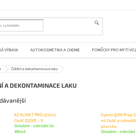
HLEDAT
KÁ VÝBAVA
AUTOKOSMETIKA A CHEMIE
POMŮCKY PRO MYTÍ VO
r
Čištění a dekontaminace laku
NÍ A DEKONTAMINACE LAKU
dávanější
K2 KLINET PRO účinný
Gyeon Q2M Prep 
čistič D2001 - 1l
ml čistič a odmaš
Skladem - odeslání do
povrchu
48hod
Skladem - odeslání