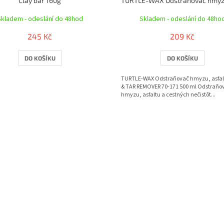
Clay bar 160g
Skladem - odeslání do 48hod
Skladem - odeslání do 48ho
245 Kč
209 Kč
DO KOŠÍKU
DO KOŠÍKU
.
TURTLE-WAX Odstraňovač hmyzu, asfa
& TAR REMOVER 70-171 500 ml Odstraňo
hmyzu, asfaltu a cestných nečistôt...