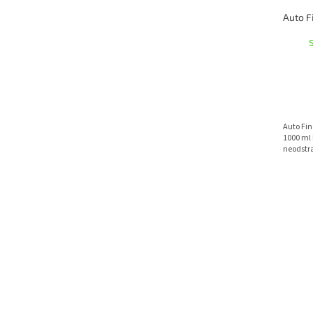
Auto Fin
1000 ml 
neodstra