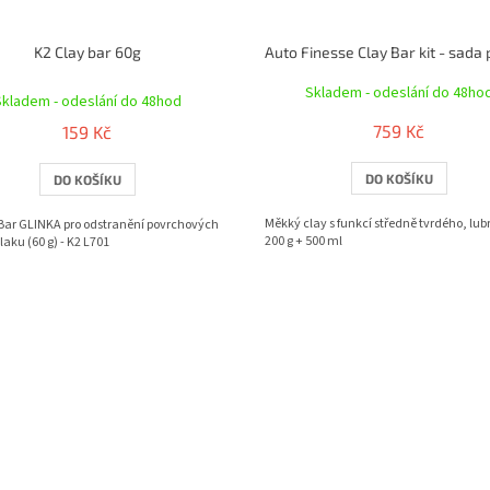
K2 Clay bar 60g
Průměrné
Skladem - odeslání do 48ho
hodnocení
Skladem - odeslání do 48hod
produktu
759 Kč
159 Kč
je
5,0
DO KOŠÍKU
DO KOŠÍKU
z
5
hvězdiček.
Měkký clay s funkcí středně tvrdého, lub
 Bar GLINKA pro odstranění povrchových
200 g + 500 ml
laku (60 g) - K2 L701