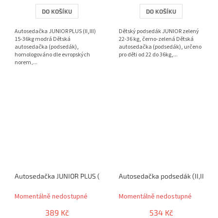
DO KOŠÍKU
DO KOŠÍKU
Autosedačka JUNIOR PLUS (II,III)
Dětský podsedák JUNIOR zelený
15-36kg modrá Dětská
22-36 kg, černo-zelená Dětská
autosedačka (podsedák),
autosedačka (podsedák), určeno
homologováno dle evropských
pro děti od 22 do 36kg,...
norem,...
Autosedačka JUNIOR PLUS (II,III) 15-36kg červená
Autosedačka podsedák (II,III) 
Momentálně nedostupné
Momentálně nedostupné
389 Kč
534 Kč