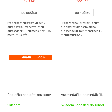
379 Kč
359 Kč
DO KOŠÍKU
DO KOŠÍKU
Pro bezpečnou přepravu dětí v
Pro bezpečnou přepravu dětí v
autě potřebujete schválenou
autě potřebujete schválenou
autosedačku. Děti menší než 1,35
autosedačku. Děti menší než 1,35
metru musí být...
metru musí být...
379 Kč
–10 %
Podložka pod dětskou autosedačku Tidy Fred
Autosedačka podsedák (II,III) 
Skladem
Skladem - odeslání do 48hod