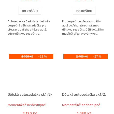
DO KOŠÍKU
DO KOŠÍKU
Autosedačka Carkids je ideální a
Pro bezpečnou přepravu dětí v
bezpečná dětská sedačka pro
autě potřebujete schválenou
přepravu vašeho dítěte v autě.
dětskou sedačku. Děti do 1,35 m
Jde o dětskou sedačku s...
musí být přepravovány ve...
2 799 Kč
–23 %
2 709 Kč
–27 %
Dětská autosedačka sk.1/2/3 černá/červená
Dětská autosedačka sk.1/2/3 če
Momentálně nedostupné
Momentálně nedostupné
2 139 Kč
1 959 Kč