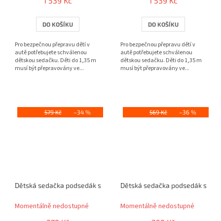
1 539 Kč
1 539 Kč
DO KOŠÍKU
DO KOŠÍKU
Pro bezpečnou přepravu dětí v
Pro bezpečnou přepravu dětí v
autě potřebujete schválenou
autě potřebujete schválenou
dětskou sedačku. Děti do 1,35 m
dětskou sedačku. Děti do 1,35 m
musí být přepravovány ve...
musí být přepravovány ve...
579 Kč
–34 %
569 Kč
–36 %
Dětská sedačka podsedák sk.2/3 černá/červená
Dětská sedačka podsedák sk.2/3
Momentálně nedostupné
Momentálně nedostupné