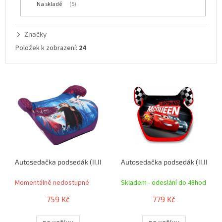
Na skladě
5
k
t
ů
Značky
Položek k zobrazení:
24
V
ý
p
i
s
p
r
o
Autosedačka podsedák (II,III) 15-36kg LEDOVÉ KRÁLOVSTVÍ
Autosedačka podsedák (II,III) 1
d
u
Momentálně nedostupné
Skladem - odeslání do 48hod
k
t
759 Kč
779 Kč
ů