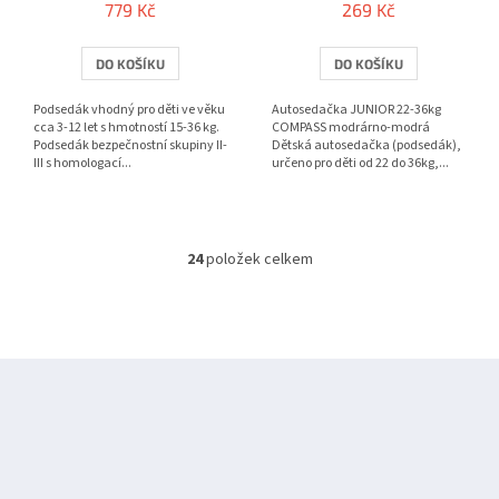
779 Kč
269 Kč
DO KOŠÍKU
DO KOŠÍKU
Podsedák vhodný pro děti ve věku
Autosedačka JUNIOR 22-36kg
cca 3-12 let s hmotností 15-36 kg.
COMPASS modrárno-modrá
Podsedák bezpečnostní skupiny II-
Dětská autosedačka (podsedák),
III s homologací...
určeno pro děti od 22 do 36kg,...
24
položek celkem
O
v
l
á
d
Z
a
á
c
í
p
p
a
r
t
v
í