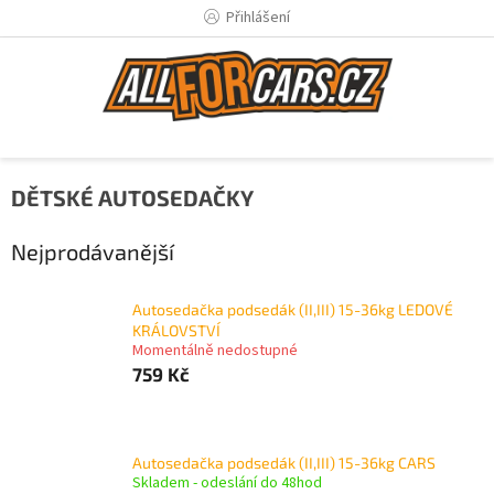
Přejít
Přihlášení
na
obsah
DĚTSKÉ AUTOSEDAČKY
Nejprodávanější
Autosedačka podsedák (II,III) 15-36kg LEDOVÉ
KRÁLOVSTVÍ
Momentálně nedostupné
759 Kč
Autosedačka podsedák (II,III) 15-36kg CARS
Skladem - odeslání do 48hod