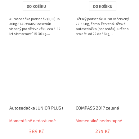
DO KOŠÍKU
DO KOŠÍKU
Autosedačka podsedák (II,III) 15-
Dětský podsedák JUNIOR červený
36kg STAR WARS Podsedák
22-36 kg, černo-červená Dětská
vhodný pro děti ve věku cca 3-12
autosedačka (podsedák), určeno
let s hmotností 15-36 kg....
pro děti od 22 do 36kg,...
Autosedačka JUNIOR PLUS (II,III) 15-36kg modrá
COMPASS 2017 zelená
Momentálně nedostupné
Momentálně nedostupné
389 Kč
274 Kč