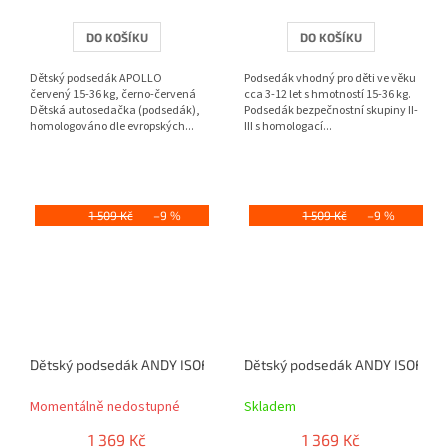
DO KOŠÍKU
DO KOŠÍKU
Dětský podsedák APOLLO
Podsedák vhodný pro děti ve věku
červený 15-36 kg, černo-červená
cca 3-12 let s hmotností 15-36 kg.
Dětská autosedačka (podsedák),
Podsedák bezpečnostní skupiny II-
homologováno dle evropských...
III s homologací...
1 509 Kč
–9 %
1 509 Kč
–9 %
Dětský podsedák ANDY ISOFIX červená
Dětský podsedák ANDY ISOFIX 
Momentálně nedostupné
Skladem
1 369 Kč
1 369 Kč