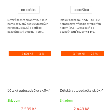
DO KOŠÍKU
DO KOŠÍKU
Dětský podsedák Andy ISOFIX je
Dětský podsedák Andy ISOFIX je
homologovaný podle evropských
homologovaný podle evropských
norem (ECE R129) a patří do
norem (ECE R129) a patří do
bezpečnostní skupiny III pro...
bezpečnostní skupiny III pro...
2 679 Kč
–3 %
3 449 Kč
–28 %
Dětská autosedačka sk.0+/1 černá/červená
Dětská autosedačka sk.0+/1 čer
Skladem
Skladem
2 589 Kč
2 449 Kč