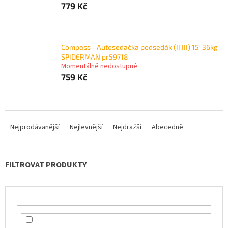
779 Kč
Compass - Autosedačka podsedák (II,III) 15-36kg
SPIDERMAN pr59718
Momentálně nedostupné
759 Kč
Ř
a
Nejprodávanější
Nejlevnější
Nejdražší
Abecedně
z
e
n
í
p
r
o
d
u