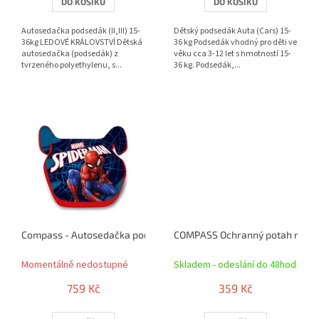
DO KOŠÍKU
DO KOŠÍKU
Autosedačka podsedák (II,III) 15-
Dětský podsedák Auta (Cars) 15-
36kg LEDOVÉ KRÁLOVSTVÍ Dětská
36 kg Podsedák vhodný pro děti ve
autosedačka (podsedák) z
věku cca 3-12 let s hmotností 15-
tvrzeného polyethylenu, s...
36 kg. Podsedák,...
Compass - Autosedačka podsedák (II,III) 15-36kg SPIDERMAN pr5
COMPASS Ochranný potah na s
Momentálně nedostupné
Skladem - odeslání do 48hod
759 Kč
359 Kč