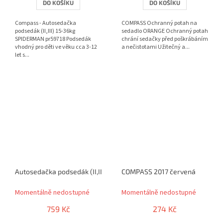
DO KOŠÍKU
DO KOŠÍKU
Compass - Autosedačka
COMPASS Ochranný potah na
podsedák (II,III) 15-36kg
sedadlo ORANGE Ochranný potah
SPIDERMAN pr59718 Podsedák
chrání sedačky před poškrábáním
vhodný pro děti ve věku cca 3-12
a nečistotami Užitečný a...
let s...
Autosedačka podsedák (II,III) 15-36kg STAR WARS
COMPASS 2017 červená
Momentálně nedostupné
Momentálně nedostupné
759 Kč
274 Kč