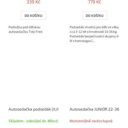
339 Kč
779 Kč
DO KOŠÍKU
DO KOŠÍKU
Podložka pod dětskou
Podsedák vhodný pro děti ve věku
autosedačku Tidy Fred
cca 3-12 let s hmotností 15-36 kg.
Podsedák bezpečnostní skupiny II-
III s homologací...
Autosedačka podsedák (II,III) 15-36kg MINNIE II
Autosedačka JUNIOR 22-36kg 
Skladem - odeslání do 48hod
Momentálně nedostupné