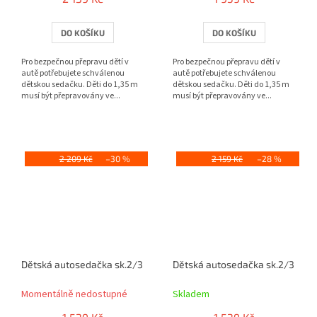
DO KOŠÍKU
DO KOŠÍKU
Pro bezpečnou přepravu dětí v
Pro bezpečnou přepravu dětí v
autě potřebujete schválenou
autě potřebujete schválenou
dětskou sedačku. Děti do 1,35 m
dětskou sedačku. Děti do 1,35 m
musí být přepravovány ve...
musí být přepravovány ve...
2 209 Kč
–30 %
2 159 Kč
–28 %
Dětská autosedačka sk.2/3 černá/červená
Dětská autosedačka sk.2/3 čern
Momentálně nedostupné
Skladem