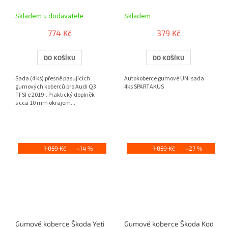
Skladem u dodavatele
Skladem
774 Kč
379 Kč
DO KOŠÍKU
DO KOŠÍKU
Sada (4 ks) přesně pasujících
Autokoberce gumové UNI sada
gumových koberců pro Audi Q3
4ks SPARTAKUS
TFSI e 2019-. Praktický doplněk
s cca 10 mm okrajem...
1 059 Kč
–14 %
1 059 Kč
–27 %
Gumové koberce Škoda Yeti (2009) (5L7)
Gumové koberce Škoda Kodiaq 3