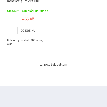
Koberce gum.2ks H01C
Skladem - odeslání do 48hod
465 Kč
DO KOŠÍKU
Koberce gum.2ks H01C vysoký
okraj
17
položek celkem
O
v
l
á
d
Z
a
á
c
í
p
p
a