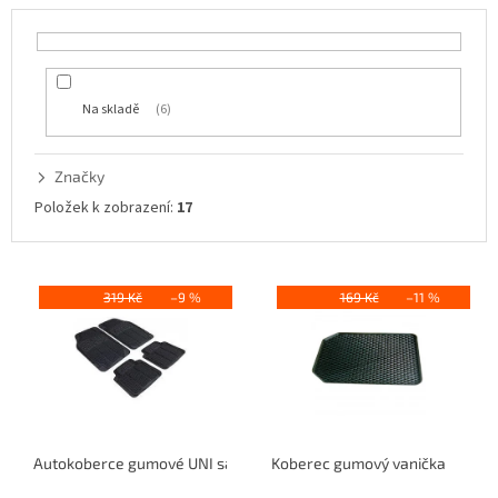
p
r
o
d
u
Na skladě
6
k
t
ů
Značky
Položek k zobrazení:
17
V
ý
319 Kč
–9 %
169 Kč
–11 %
p
i
s
p
r
o
Autokoberce gumové UNI sada 4ks EVO
Koberec gumový vanička
d
u