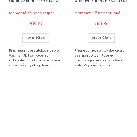
Gumové koberce Škoda Octavia III (A7) 3D (2013)
Gumové koberce Škoda Octavia I
Momentálně nedostupné
Momentálně nedostupné
769 Kč
769 Kč
DO KOŠÍKU
DO KOŠÍKU
Přesné gumové autokoberce pro
Přesné gumové autokoberce pro
Váš mají 3D tvar. Koberec
Váš mají 3D tvar. Koberec
dokonale přilne k podlaze Vašeho
dokonale přilne k podlaze Vašeho
auta. Zvýšený okraj, brání...
auta. Zvýšený okraj, brání...