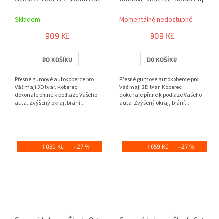
Skladem
Momentálně nedostupné
909 Kč
909 Kč
DO KOŠÍKU
DO KOŠÍKU
Přesné gumové autokoberce pro
Přesné gumové autokoberce pro
Váš mají 3D tvar. Koberec
Váš mají 3D tvar. Koberec
dokonale přilne k podlaze Vašeho
dokonale přilne k podlaze Vašeho
auta. Zvýšený okraj, brání...
auta. Zvýšený okraj, brání...
1 059 Kč
–27 %
1 059 Kč
–27 %