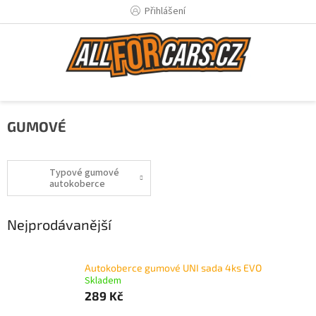
Přejít
Přihlášení
na
obsah
GUMOVÉ
Typové gumové
autokoberce
Nejprodávanější
Autokoberce gumové UNI sada 4ks EVO
Skladem
289 Kč