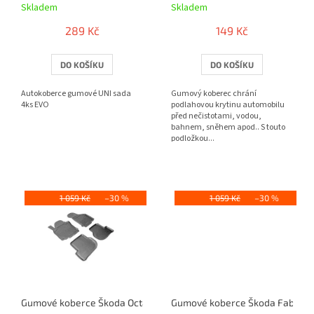
Skladem
Skladem
k
t
289 Kč
149 Kč
ů
DO KOŠÍKU
DO KOŠÍKU
Autokoberce gumové UNI sada
Gumový koberec chrání
4ks EVO
podlahovou krytinu automobilu
před nečistotami, vodou,
bahnem, sněhem apod.. S touto
podložkou...
1 059 Kč
–30 %
1 059 Kč
–30 %
Gumové koberce Škoda Octavia II (A5) (2004-2013)
Gumové koberce Škoda Fabia II 