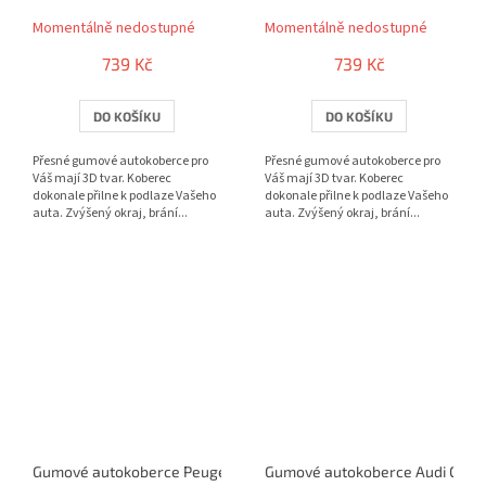
Momentálně nedostupné
Momentálně nedostupné
739 Kč
739 Kč
DO KOŠÍKU
DO KOŠÍKU
Přesné gumové autokoberce pro
Přesné gumové autokoberce pro
Váš mají 3D tvar. Koberec
Váš mají 3D tvar. Koberec
dokonale přilne k podlaze Vašeho
dokonale přilne k podlaze Vašeho
auta. Zvýšený okraj, brání...
auta. Zvýšený okraj, brání...
Gumové autokoberce Peugeot e-Traveller 2místný + tunel 2016- |
Gumové autokoberce Audi Q5 TFS