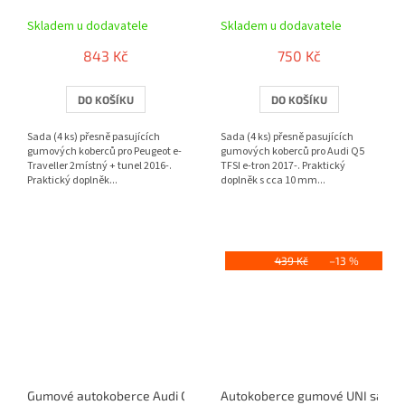
Skladem u dodavatele
Skladem u dodavatele
843 Kč
750 Kč
DO KOŠÍKU
DO KOŠÍKU
Sada (4 ks) přesně pasujících
Sada (4 ks) přesně pasujících
gumových koberců pro Peugeot e-
gumových koberců pro Audi Q5
Traveller 2místný + tunel 2016-.
TFSI e-tron 2017-. Praktický
Praktický doplněk...
doplněk s cca 10 mm...
439 Kč
–13 %
Gumové autokoberce Audi Q3 TFSI e 2019- | RIGUM
Autokoberce gumové UNI sada