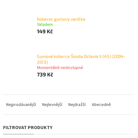
Koberec gumový vanička
Skladem
149 Kč
Gumové koberce Škoda Octavia II (A5) (2004-
2013)
Momentálně nedostupné
739 Kč
Ř
a
Nejprodávanější
Nejlevnější
Nejdražší
Abecedně
z
e
n
í