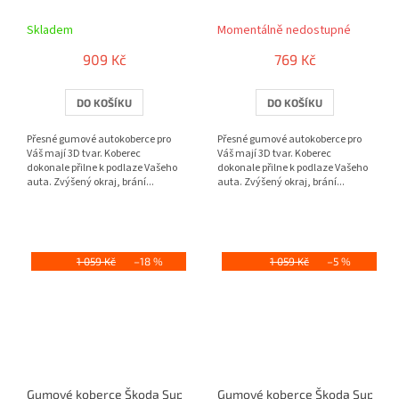
Skladem
Momentálně nedostupné
909 Kč
769 Kč
DO KOŠÍKU
DO KOŠÍKU
Přesné gumové autokoberce pro
Přesné gumové autokoberce pro
Váš mají 3D tvar. Koberec
Váš mají 3D tvar. Koberec
dokonale přilne k podlaze Vašeho
dokonale přilne k podlaze Vašeho
auta. Zvýšený okraj, brání...
auta. Zvýšený okraj, brání...
1 059 Kč
–18 %
1 059 Kč
–5 %
Gumové koberce Škoda Superb III 3D (2015)
Gumové koberce Škoda Superb I