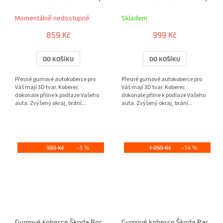
Momentálně nedostupné
Skladem
859 Kč
999 Kč
DO KOŠÍKU
DO KOŠÍKU
Přesné gumové autokoberce pro
Přesné gumové autokoberce pro
Váš mají 3D tvar. Koberec
Váš mají 3D tvar. Koberec
dokonale přilne k podlaze Vašeho
dokonale přilne k podlaze Vašeho
auta. Zvýšený okraj, brání...
auta. Zvýšený okraj, brání...
959 Kč
–5 %
1 059 Kč
–14 %
Gumové koberce Škoda Roomster (2006-)
Gumové koberce Škoda Rapid (N