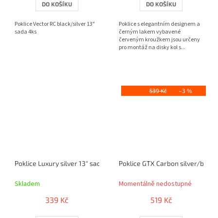
DO KOŠÍKU
DO KOŠÍKU
Poklice Vector RC black/silver 13"
Poklice s elegantním designem a
sada 4ks
černým lakem vybavené
červeným kroužkem jsou určeny
pro montáž na disky kol s...
539 Kč
–3 %
Poklice Luxury silver 13" sada 4ks
Poklice GTX Carbon silver/black
Skladem
Momentálně nedostupné
339 Kč
519 Kč