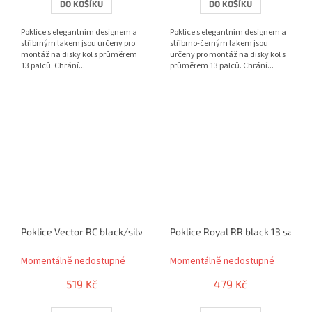
DO KOŠÍKU
DO KOŠÍKU
Poklice s elegantním designem a
Poklice s elegantním designem a
stříbrným lakem jsou určeny pro
stříbrno-černým lakem jsou
montáž na disky kol s průměrem
určeny pro montáž na disky kol s
13 palců. Chrání...
průměrem 13 palců. Chrání...
Poklice Vector RC black/silver 13" sada 4ks
Poklice Royal RR black 13 sada 
Momentálně nedostupné
Momentálně nedostupné
519 Kč
479 Kč