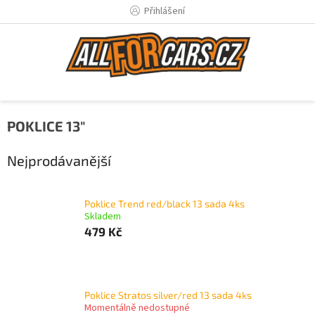
Přejít
Přihlášení
na
obsah
POKLICE 13"
Nejprodávanější
Poklice Trend red/black 13 sada 4ks
Skladem
479 Kč
Poklice Stratos silver/red 13 sada 4ks
Momentálně nedostupné