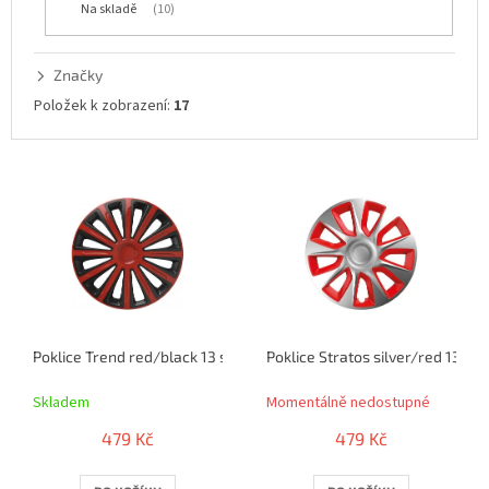
Na skladě
10
k
t
ů
Značky
Položek k zobrazení:
17
V
ý
p
i
s
p
r
o
Poklice Trend red/black 13 sada 4ks
Poklice Stratos silver/red 13 sa
d
u
Skladem
Momentálně nedostupné
k
t
479 Kč
479 Kč
ů