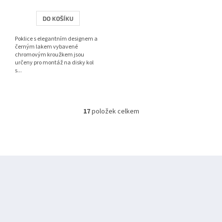
DO KOŠÍKU
Poklice s elegantním designem a
černým lakem vybavené
chromovým kroužkem jsou
určeny pro montáž na disky kol
s...
17
položek celkem
O
v
l
á
d
Z
a
á
c
í
p
p
a
r
t
v
í
k