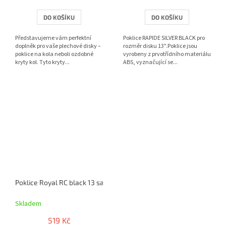
DO KOŠÍKU
DO KOŠÍKU
Představujeme vám perfektní
Poklice RAPIDE SILVER BLACK pro
doplněk pro vaše plechové disky –
rozměr disku 13".Poklice jsou
poklice na kola neboli ozdobné
vyrobeny z prvotřídního materiálu
kryty kol. Tyto kryty...
ABS, vyznačující se...
Poklice Royal RC black 13 sada 4ks
Skladem
519 Kč