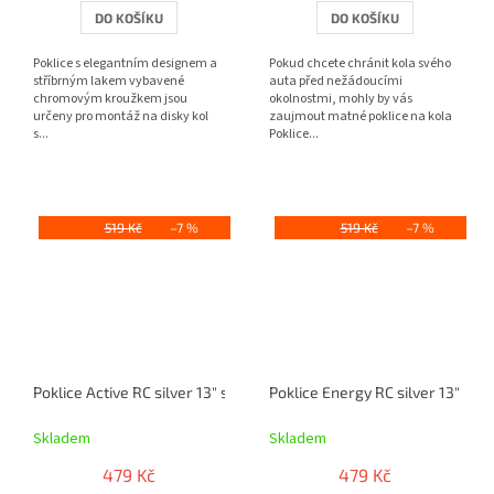
DO KOŠÍKU
DO KOŠÍKU
Poklice s elegantním designem a
Pokud chcete chránit kola svého
stříbrným lakem vybavené
auta před nežádoucími
chromovým kroužkem jsou
okolnostmi, mohly by vás
určeny pro montáž na disky kol
zaujmout matné poklice na kola
s...
Poklice...
519 Kč
–7 %
519 Kč
–7 %
Poklice Active RC silver 13" sada 4ks
Poklice Energy RC silver 13" sad
Skladem
Skladem
479 Kč
479 Kč