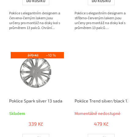
DO KOŠÍKU
DO KOŠÍKU
Poklice s elegantním designem a
Poklice s elegantním designem a
červeno-černým lakem jsou
stříbrno-červeným lakem jsou
určeny pro montáž na disky kol s
určeny pro montáž na disky kol s
průměrem 13 palců. Chrání...
průměrem 13 palců....
379 Kč
–10 %
Poklice Spark silver 13 sada 4ks
Poklice Trend silver/black 13 sa
Skladem
Momentálně nedostupné
339 Kč
479 Kč