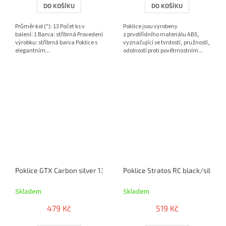
DO KOŠÍKU
DO KOŠÍKU
Průměr kol ("): 13 Počet ks v
Poklice jsou vyrobeny
balení: 1 Barva: stříbrná Provedení
z prvotřídního materiálu ABS,
výrobku: stříbrná barva Poklice s
vyznačující se tvrdostí, pružností,
elegantním...
odolností proti povětrnostním...
Poklice GTX Carbon silver 13 sada 4ks
Poklice Stratos RC black/silver 
Skladem
Skladem
479 Kč
519 Kč