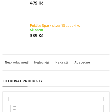
479 Kč
Poklice Spark silver 13 sada 4ks
Skladem
339 Kč
Ř
a
Nejprodávanější
Nejlevnější
Nejdražší
Abecedně
z
e
n
í
p
r
o
d
u