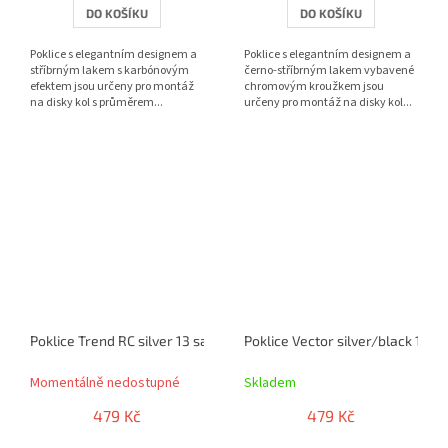
DO KOŠÍKU
DO KOŠÍKU
Poklice s elegantním designem a
Poklice s elegantním designem a
stříbrným lakem s karbónovým
černo-stříbrným lakem vybavené
efektem jsou určeny pro montáž
chromovým kroužkem jsou
na disky kol s průměrem...
určeny pro montáž na disky kol...
Poklice Trend RC silver 13 sada 4ks
Poklice Vector silver/black 13" 
Momentálně nedostupné
Skladem
479 Kč
479 Kč