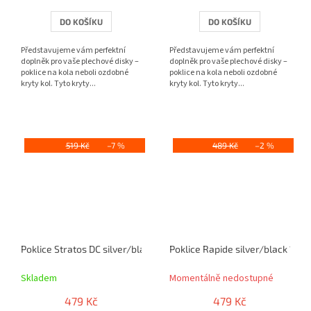
DO KOŠÍKU
DO KOŠÍKU
Představujeme vám perfektní
Představujeme vám perfektní
doplněk pro vaše plechové disky –
doplněk pro vaše plechové disky –
poklice na kola neboli ozdobné
poklice na kola neboli ozdobné
kryty kol. Tyto kryty...
kryty kol. Tyto kryty...
519 Kč
–7 %
489 Kč
–2 %
Poklice Stratos DC silver/black 13" sada 4ks
Poklice Rapide silver/black 13" 
Skladem
Momentálně nedostupné
479 Kč
479 Kč