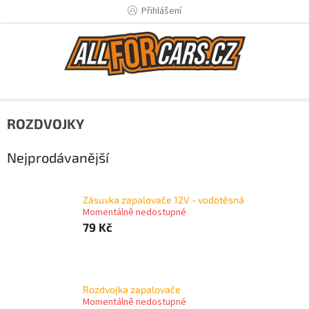
Přejít
Přihlášení
na
obsah
ROZDVOJKY
Nejprodávanější
Zásuvka zapalovače 12V - vodotěsná
Momentálně nedostupné
79 Kč
Rozdvojka zapalovače
Momentálně nedostupné