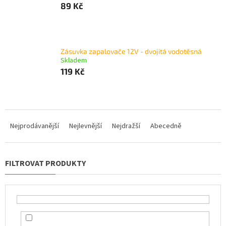
89 Kč
Zásuvka zapalovače 12V - dvojitá vodotěsná
Skladem
119 Kč
Ř
a
Nejprodávanější
Nejlevnější
Nejdražší
Abecedně
z
e
n
í
p
r
o
d
u