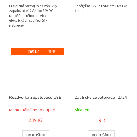
Praktická roztrojka do zásuvky
Rozčtyřka 12V - s kabelem Lux 10A
zapalovače 12V nebo 24V DC
černá
umožňuje připojení více
elektrických spotřebičů -
nabíječek...
269 Kč
–11 %
Rozdvojka zapalovače USB 2,4A 12/24V
Zástrčka zapalovače 12/24V - 
Momentálně nedostupné
Skladem
239 Kč
119 Kč
DO KOŠÍKU
DO KOŠÍKU