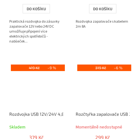
DO KOŠÍKU
DO KOŠÍKU
Praktická rozdvojka do zásuvky
Rozdvojka zapalovače s kabelem
zapalovače 12V nebo 24V DC
2m 8A
umožňuje připojení více
elektrických spotřebičů -
nabíječek...
419 Kč
–9 %
319 Kč
–6 %
Rozdvojka USB 12V/24V 4,8A se zásuvkou
Rozčtyřka zapalovače USB 2,4A
Skladem
Momentálně nedostupné
379 Kč
299 Kč