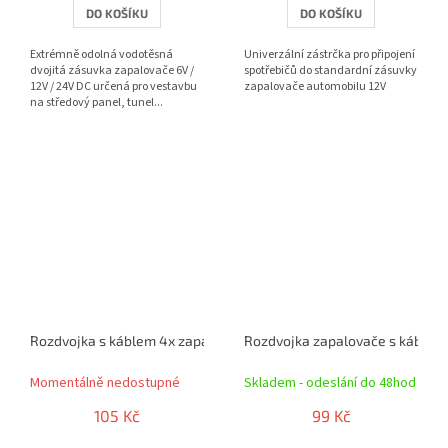
DO KOŠÍKU
DO KOŠÍKU
Extrémně odolná vodotěsná
Univerzální zástrčka pro připojení
dvojitá zásuvka zapalovače 6V /
spotřebičů do standardní zásuvky
12V / 24V DC určená pro vestavbu
zapalovače automobilu 12V
na středový panel, tunel...
Rozdvojka s káblem 4x zapalovač
Rozdvojka zapalovače s káblem
Momentálně nedostupné
Skladem - odeslání do 48hod
105 Kč
99 Kč