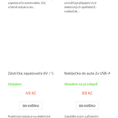
zapalovače automobilu 12V,
umožňuje připojení více
včetně redukce do...
elektrických spotřebičů -
nabíječek...
Zástrčka zapalovače 6V / 12V / 24V - univerzalní 8A starý a nový 
Nabíječka do auta 2x USB-A 2.1
Skladem
Skladem na prodejně
49 Kč
89 Kč
DO KOŠÍKU
DO KOŠÍKU
Praktická redukce na elektrické
Zajistěte svým zařízením