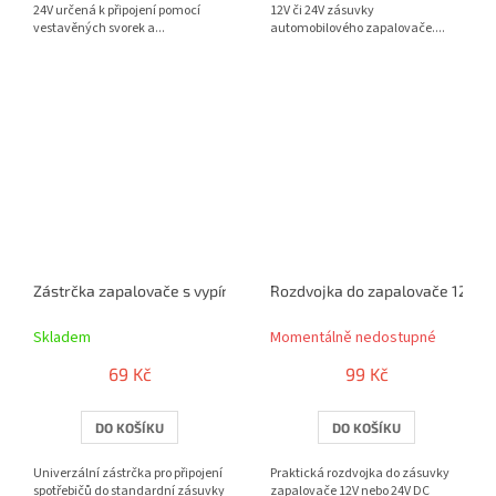
24V určená k připojení pomocí
12V či 24V zásuvky
vestavěných svorek a...
automobilového zapalovače....
Zástrčka zapalovače s vypínačem 12V
Rozdvojka do zapalovače 12V / 
Skladem
Momentálně nedostupné
69 Kč
99 Kč
DO KOŠÍKU
DO KOŠÍKU
Univerzální zástrčka pro připojení
Praktická rozdvojka do zásuvky
spotřebičů do standardní zásuvky
zapalovače 12V nebo 24V DC