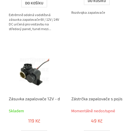
DO KOŠÍKU
DO KOŠÍKU
5
hvězdiček.
Rozdvojka zapalovače
Extrémně odolná vodotěsná
zásuvka zapalovače 6V / 12V / 24V
DC určená pro vestavbu na
středový panel, tunel mezi...
Zásuvka zapalovače 12V - dvojitá vodotěsná
Zástrčka zapalovače s pojistkou
Skladem
Momentálně nedostupné
119 Kč
49 Kč