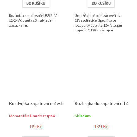
DO KOŠÍKU
DO KOŠÍKU
Roztrojka zapalovače USB 2,4A
Umožňuje připojit zároveň dva
12/24V do auta s 3 nabíjecími
12V spotřebiče. Specifikace
zásuvkami.
rozdvojky do auta 12v: Vstupní
napětí DC 12V a výstupní...
Rozdvojka zapalovače 2 vstupy pevná
Roztrojka do zapalovače 12V / 
Momentálně nedostupné
Skladem
119 Kč
139 Kč