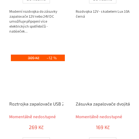
Moderní rozdvojka do zásuvky
Rozdvojka 12V - s kabelem Lux 10A
zapalovače 12V nebo 24V DC
černá
umožňuje připojení více
elektrických spotřebičů -
nabíječek...
309 Kč
–12 %
Roztrojka zapalovače USB 2,4A 12/24V
Zásuvka zapalovače dvojitá CE 
Momentálně nedostupné
Momentálně nedostupné
269 Kč
169 Kč