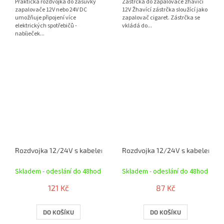
Praktická rozdvojka do zásuvky
Zástrčka do zapalovače žhavící
zapalovače 12V nebo 24V DC
12V Žhavící zástrčka sloužící jako
umožňuje připojení více
zapalovač cigaret. Zástrčka se
elektrických spotřebičů -
vkládá do...
nabíječek...
Rozdvojka 12/24V s kabelem
Rozdvojka 12/24V s kabelem vo
Skladem - odeslání do 48hod
Skladem - odeslání do 48hod
121 Kč
87 Kč
DO KOŠÍKU
DO KOŠÍKU