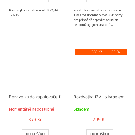
Rozdvojka zapalovače USB 2,4A
Praktická zásuvka zapalovače
12/24V
12V s rozšířením o dva USB porty
pro přímé připojení mobilních
telefonů a jejich snadné...
389 Kč
–23 %
Rozdvojka do zapalovače 12V - s USB výstupem / kabelem / LED o
Rozdvojka 12V - s kabelem Lux 
Momentálně nedostupné
Skladem
379 Kč
299 Kč
DO KOŠÍKU
DO KOŠÍKU