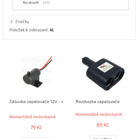
Na skladě
17
k
t
ů
Značky
Položek k zobrazení:
41
V
ý
p
i
s
p
r
o
Zásuvka zapalovače 12V - vodotěsná
Rozdvojka zapalovače
d
Průměrné
u
Momentálně nedostupné
hodnocení
k
Momentálně nedostupné
produktu
t
89 Kč
je
79 Kč
ů
5,0
z