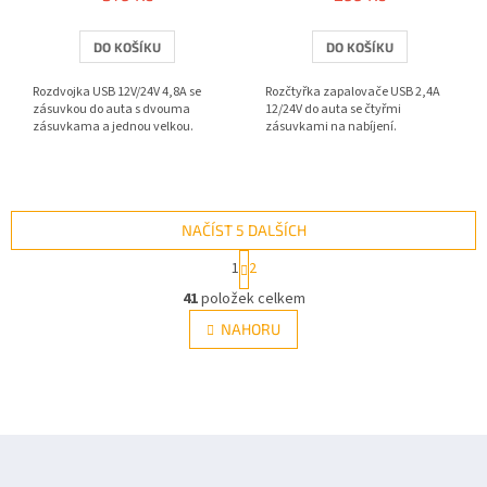
DO KOŠÍKU
DO KOŠÍKU
Rozdvojka USB 12V/24V 4,8A se
Rozčtyřka zapalovače USB 2,4A
zásuvkou do auta s dvouma
12/24V do auta se čtyřmi
zásuvkama a jednou velkou.
zásuvkami na nabíjení.
NAČÍST 5 DALŠÍCH
S
1
2
t
O
r
41
položek celkem
v
á
l
NAHORU
n
á
k
d
o
v
a
á
c
n
í
Z
í
p
á
r