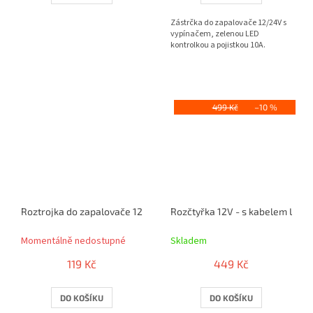
Zástrčka do zapalovače 12/24V s
vypínačem, zelenou LED
kontrolkou a pojistkou 10A.
499 Kč
–10 %
Roztrojka do zapalovače 12V / 24V - s kabelem a USB
Rozčtyřka 12V - s kabelem Lux 
Momentálně nedostupné
Skladem
119 Kč
449 Kč
DO KOŠÍKU
DO KOŠÍKU