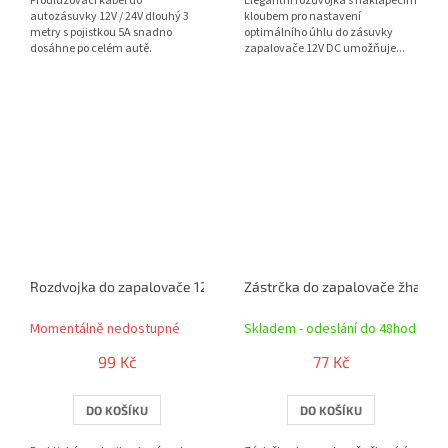
Prodlužovací kabel do
Elegantní rozdvojka s naklápěcím
autozásuvky 12V / 24V dlouhý 3
kloubem pro nastavení
metry s pojistkou 5A snadno
optimálního úhlu do zásuvky
dosáhne po celém autě.
zapalovače 12V DC umožňuje...
Rozdvojka do zapalovače 12V - do zásuvky zapalovače
Zástrčka do zapalovače žhavící 
Momentálně nedostupné
Skladem - odeslání do 48hod
99 Kč
77 Kč
DO KOŠÍKU
DO KOŠÍKU