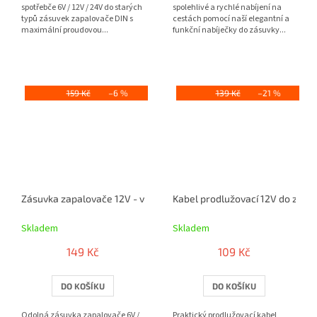
spotřebče 6V / 12V / 24V do starých
spolehlivé a rychlé nabíjení na
typů zásuvek zapalovače DIN s
cestách pomocí naší elegantní a
maximální proudovou...
funkční nabíječky do zásuvky...
159 Kč
–6 %
139 Kč
–21 %
Zásuvka zapalovače 12V - vestavná s ochrannou krytkou
Kabel prodlužovací 12V do zap
Skladem
Skladem
149 Kč
109 Kč
DO KOŠÍKU
DO KOŠÍKU
Odolná zásuvka zapalovače 6V /
Praktický prodlužovací kabel