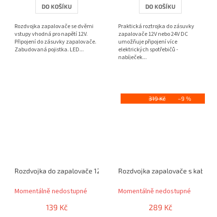
DO KOŠÍKU
DO KOŠÍKU
Rozdvojka zapalovače se dvěmi
Praktická roztrojka do zásuvky
vstupy vhodná pro napětí 12V.
zapalovače 12V nebo 24V DC
Připojení do zásuvky zapalovače.
umožňuje připojení více
Zabudovaná pojistka. LED...
elektrických spotřebičů -
nabíječek...
319 Kč
–9 %
Rozdvojka do zapalovače 12V / 24V - s kabelem a USB
Rozdvojka zapalovače s kabel
Momentálně nedostupné
Momentálně nedostupné
139 Kč
289 Kč