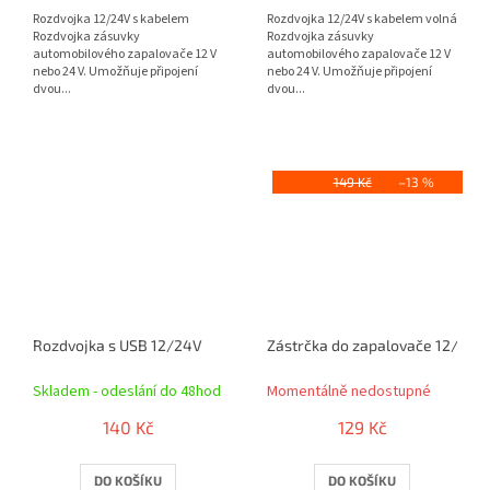
Rozdvojka 12/24V s kabelem
Rozdvojka 12/24V s kabelem volná
Rozdvojka zásuvky
Rozdvojka zásuvky
automobilového zapalovače 12 V
automobilového zapalovače 12 V
nebo 24 V. Umožňuje připojení
nebo 24 V. Umožňuje připojení
dvou...
dvou...
149 Kč
–13 %
Rozdvojka s USB 12/24V
Zástrčka do zapalovače 12/24V
Skladem - odeslání do 48hod
Momentálně nedostupné
140 Kč
129 Kč
DO KOŠÍKU
DO KOŠÍKU