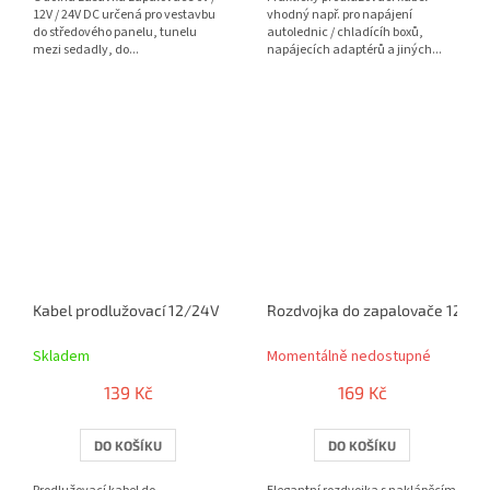
12V / 24V DC určená pro vestavbu
vhodný např. pro napájení
do středového panelu, tunelu
autolednic / chladícíh boxů,
mezi sedadly, do...
napájecích adaptérů a jiných...
Kabel prodlužovací 12/24V 2,5m 5A
Rozdvojka do zapalovače 12V - 
Skladem
Momentálně nedostupné
139 Kč
169 Kč
DO KOŠÍKU
DO KOŠÍKU