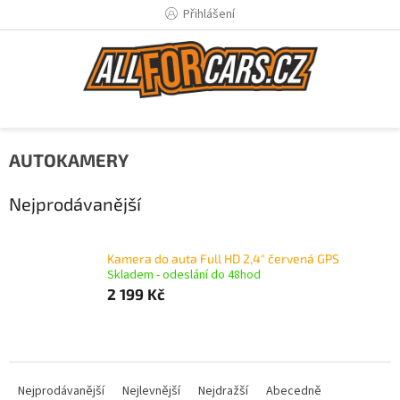
Přejít
Přihlášení
na
obsah
AUTOKAMERY
Nejprodávanější
Kamera do auta Full HD 2,4" červená GPS
Skladem - odeslání do 48hod
2 199 Kč
Ř
a
Nejprodávanější
Nejlevnější
Nejdražší
Abecedně