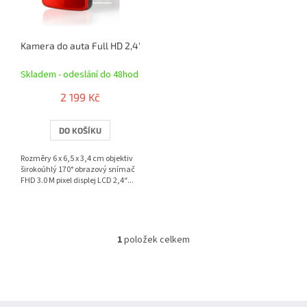
p
r
o
Kamera do auta Full HD 2,4" červená GPS
d
u
Skladem - odeslání do 48hod
k
t
2 199 Kč
ů
DO KOŠÍKU
Rozměry 6 x 6,5 x 3,4 cm objektiv
širokoúhlý 170° obrazový snímač
FHD 3.0 M pixel displej LCD 2,4“...
1
položek celkem
O
v
l
á
d