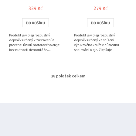
339 Kč
279 Kč
DO KOŠÍKU
DO KOŠÍKU
Produkt je v oleji rozpustný
Produkt je v oleji rozpustný
doplněk určený k zastavení a
doplněk určený ke snížení
prevenci úniků motorového oleje
výfukového kouře v důsledku
bez nutnosti demontáže....
spalování oleje. Zlepšuje...
28
položek celkem
O
v
l
á
d
Z
a
á
c
í
p
p
a
r
t