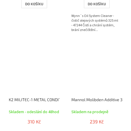
DO KOŠÍKU
DO KOŠÍKU
Wynn´s Oil System Cleaner -
čistič olejových systémů 325 ml
- 47244 Čistí a chrání systém,
brání znečištění...
K2 MILITEC-1 METAL CONDITIONER 250 ml - dodatek do oleje , T3
Mannol Molibden Additive 300 m
Skladem - odeslání do 48hod
Skladem na prodejně
310 Kč
239 Kč