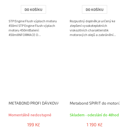
DO KOŠÍKU
DO KOŠÍKU
STP Engine Flush výplach motoru
Rozpustný doplněk je určený ke
450ml STP Engine Flush výplach
zlepšení vysokoteplotních
motoru 450mlBalení:
viskozitních charakteristik
450mlINFORMACE O...
motorových olejů a zabránění...
METABOND PROFI DÁVKOVACÍ HLAVA
Metabond SPIRIT do motorů 3.
Momentálně nedostupné
Skladem - odeslání do 48hod
199 Kč
1 190 Kč