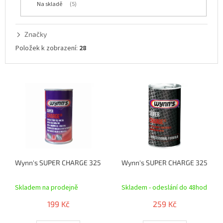
Na skladě
5
k
t
ů
Značky
Položek k zobrazení:
28
V
ý
p
i
s
p
r
o
Wynn's SUPER CHARGE 325ml
Wynn's SUPER CHARGE 325ml pr
d
Průměrné
Průměrné
u
hodnocení
hodnocení
k
Skladem na prodejně
Skladem - odeslání do 48hod
produktu
produktu
t
je
je
199 Kč
259 Kč
ů
5,0
4,5
z
z