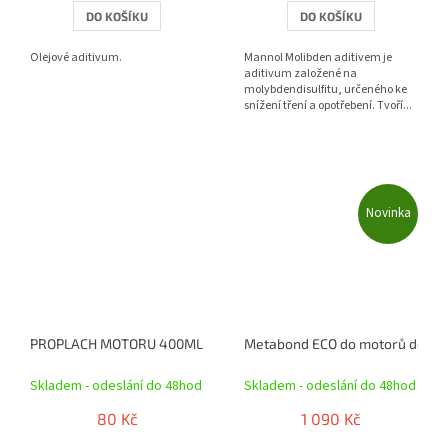
DO KOŠÍKU
DO KOŠÍKU
Olejové aditivum.
Mannol Molibden aditivem je
aditivum založené na
molybdendisulfitu, určeného ke
snížení tření a opotřebení. Tvoří...
Novinka
PROPLACH MOTORU 400ML, 20-A38
Metabond ECO do motorů do 3.5
Skladem - odeslání do 48hod
Skladem - odeslání do 48hod
80 Kč
1 090 Kč