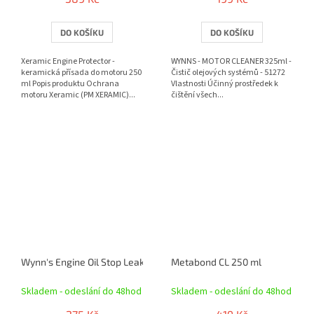
DO KOŠÍKU
DO KOŠÍKU
Xeramic Engine Protector -
WYNNS - MOTOR CLEANER 325ml -
keramická přísada do motoru 250
Čistič olejových systémů - 51272
ml Popis produktu Ochrana
Vlastnosti Účinný prostředek k
motoru Xeramic (PM XERAMIC)...
čištění všech...
Wynn's Engine Oil Stop Leak 325 ml
Metabond CL 250 ml
Skladem - odeslání do 48hod
Skladem - odeslání do 48hod