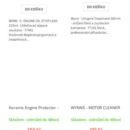
5,0
z
DO KOŠÍKU
DO KOŠÍKU
5
hvězdiček.
Wynn´s Engine Treatment 500 ml
WYNN´S - ENGINE OIL STOP LEAK
- snížení tření a zvyšování
325ml - Utěsňovač olejové
komprese - 77101 Silná,
soustavy - 77441
profesionalní přísada ke...
Vlastnosti:Regeneruje gumová a
neoprénová...
Xeramic Engine Protector - keramická přísada do motoru 250 ml
WYNNS - MOTOR CLEANER 325ml -
Skladem - odeslání do 48hod
Skladem - odeslání do 48hod
389 Kč
199 Kč