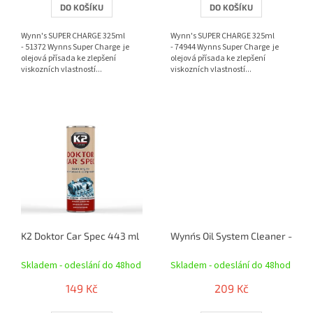
DO KOŠÍKU
DO KOŠÍKU
5
5
hvězdiček.
hvězdiček.
Wynn's SUPER CHARGE 325ml
Wynn's SUPER CHARGE 325ml
- 51372 Wynns Super Charge je
- 74944 Wynns Super Charge je
olejová přísada ke zlepšení
olejová přísada ke zlepšení
viskozních vlastností...
viskozních vlastností...
K2 Doktor Car Spec 443 ml
Wynn´s Oil System Cleaner - čist
Skladem - odeslání do 48hod
Skladem - odeslání do 48hod
149 Kč
209 Kč