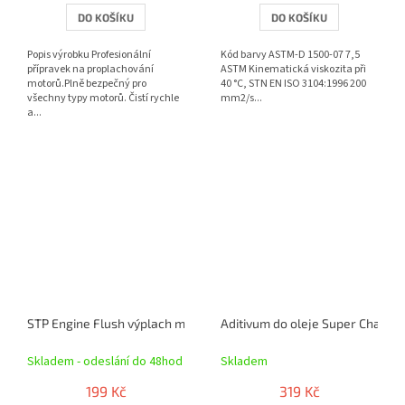
DO KOŠÍKU
DO KOŠÍKU
Popis výrobku Profesionální
Kód barvy ASTM-D 1500-07 7,5
přípravek na proplachování
ASTM Kinematická viskozita při
motorů.Plně bezpečný pro
40 °C, STN EN ISO 3104:1996 200
všechny typy motorů. Čistí rychle
mm2/s...
a...
STP Engine Flush výplach motoru 450ml
Aditivum do oleje Super Charge
Skladem - odeslání do 48hod
Skladem
199 Kč
319 Kč