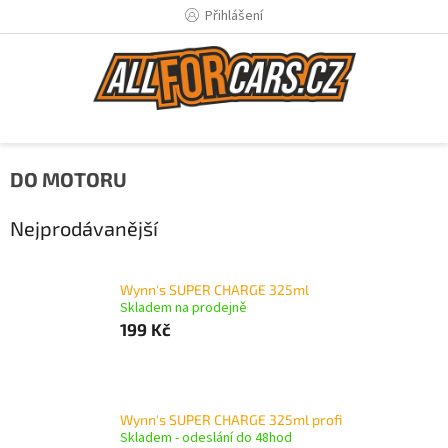
Přejít
Přihlášení
na
obsah
DO MOTORU
Nejprodávanější
Wynn's SUPER CHARGE 325ml
Skladem na prodejně
199 Kč
Wynn's SUPER CHARGE 325ml profi
Skladem - odeslání do 48hod