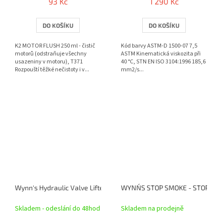
93 Kč
1 290 Kč
DO KOŠÍKU
DO KOŠÍKU
K2 MOTOR FLUSH 250 ml - čistič
Kód barvy ASTM-D 1500-07 7,5
motorů (odstraňuje všechny
ASTM Kinematická viskozita při
usazeniny v motoru), T371
40 °C, STN EN ISO 3104:1996 185,6
Rozpouští těžké nečistoty i v...
mm2/s...
Wynn's Hydraulic Valve Lifter Concentrate 325 ml
WYNN´S STOP SMOKE - STOP KO
Skladem - odeslání do 48hod
Skladem na prodejně