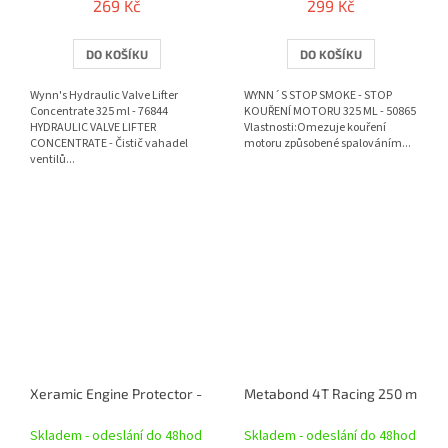
269 Kč
299 Kč
DO KOŠÍKU
DO KOŠÍKU
Wynn's Hydraulic Valve Lifter
WYNN´S STOP SMOKE - STOP
Concentrate 325 ml - 76844
KOUŘENÍ MOTORU 325 ML - 50865
HYDRAULIC VALVE LIFTER
Vlastnosti:Omezuje kouření
CONCENTRATE - Čistič vahadel
motoru způsobené spalováním...
ventilů...
Xeramic Engine Protector - keramická přísada do motoru 500 ml
Metabond 4T Racing 250 ml
Skladem - odeslání do 48hod
Skladem - odeslání do 48hod