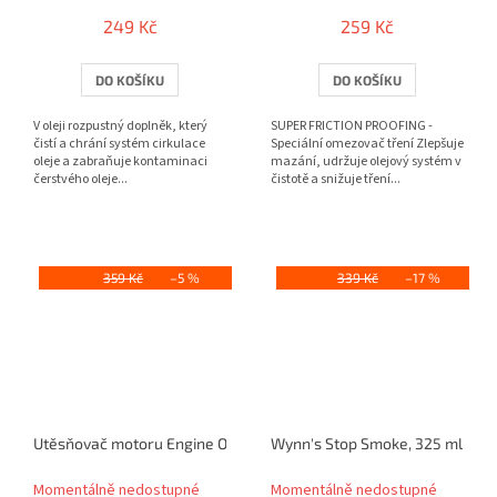
249 Kč
259 Kč
DO KOŠÍKU
DO KOŠÍKU
V oleji rozpustný doplněk, který
SUPER FRICTION PROOFING -
čistí a chrání systém cirkulace
Speciální omezovač tření Zlepšuje
oleje a zabraňuje kontaminaci
mazání, udržuje olejový systém v
čerstvého oleje...
čistotě a snižuje tření...
359 Kč
–5 %
339 Kč
–17 %
Utěsňovač motoru Engine Oil Stop Leak 325ml
Wynn's Stop Smoke, 325 ml
Momentálně nedostupné
Momentálně nedostupné