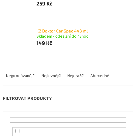
259 Kč
K2 Doktor Car Spec 443 ml
Skladem - odeslání do 48hod
149 Kč
Ř
a
Nejprodávanější
Nejlevnější
Nejdražší
Abecedně
z
e
n
í
p
r
o
d
u