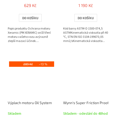
629 Kč
1 190 Kč
DO KOŠÍKU
DO KOŠÍKU
Popis produktu Ochrana motoru
Kód barvy ASTM-D 1500-074,5
Xeramic (PM XERAMIC) sníží tření
ASTMKinematická viskozita při 40
motoru vašeho vozu avýrazně
°C, STN EN ISO 3104:199670,05
zlepší mazací účinek....
mm2/sKinematická viskozita...
289 Kč
–13 %
Výplach motoru Oil System Cleaner 325ml
Wynn's Super Friction Proofing 
Skladem
Skladem - odeslání do 48hod