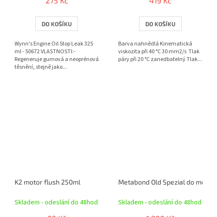
275 Kč
419 Kč
DO KOŠÍKU
DO KOŠÍKU
Wynn's Engine Oil Stop Leak 325
Barva nahnědlá Kinematická
ml - 50672 VLASTNOSTI:-
viskozita při 40 °C 30 mm2/s Tlak
Regeneruje gumová a neoprénová
páry při 20 °C zanedbatelný Tlak...
těsnění, stejně jako...
K2 motor flush 250ml
Metabond Old Spezial do motorů
Skladem - odeslání do 48hod
Skladem - odeslání do 48hod