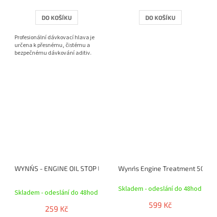
DO KOŠÍKU
DO KOŠÍKU
Profesionální dávkovací hlava je
určena k přesnému, čistému a
bezpečnému dávkování aditiv.
WYNN´S - ENGINE OIL STOP LEAK 325ml - Utěsňovač olejové soust
Wynn´s Engine Treatment 500 ml 
Průměrné
Skladem - odeslání do 48hod
hodnocení
Skladem - odeslání do 48hod
produktu
599 Kč
je
259 Kč