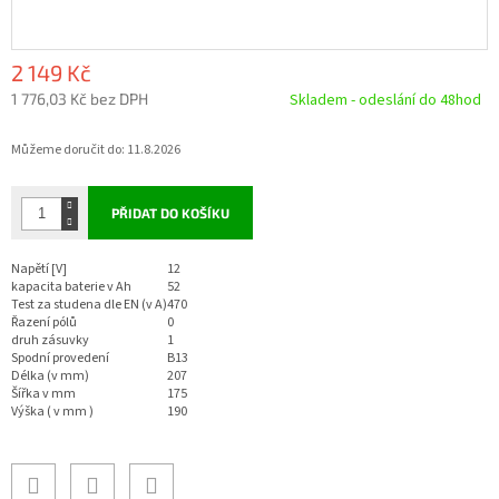
2 149 Kč
1 776,03 Kč bez DPH
Skladem - odeslání do 48hod
Měrná
Můžeme doručit do:
11.8.2026
cena:
PŘIDAT DO KOŠÍKU
Napětí [V]
12
kapacita baterie v Ah
52
Test za studena dle EN (v A)
470
Řazení pólů
0
druh zásuvky
1
Spodní provedení
B13
Délka (v mm)
207
Šířka v mm
175
Výška ( v mm )
190