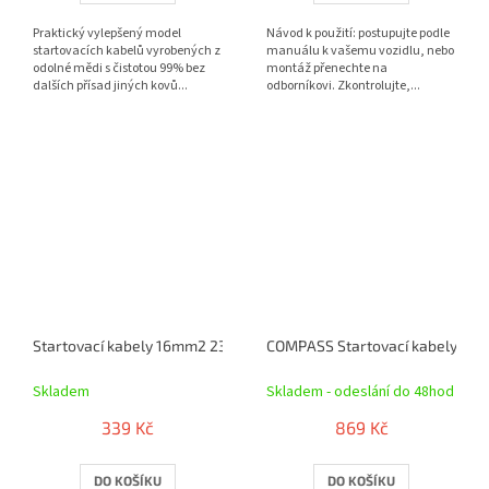
Praktický vylepšený model
Návod k použití: postupujte podle
startovacích kabelů vyrobených z
manuálu k vašemu vozidlu, nebo
odolné mědi s čistotou 99% bez
montáž přenechte na
dalších přísad jiných kovů...
odborníkovi. Zkontrolujte,...
Startovací kabely 16mm2 230cm
COMPASS Startovací kabely 35
Skladem
Skladem - odeslání do 48hod
339 Kč
869 Kč
DO KOŠÍKU
DO KOŠÍKU