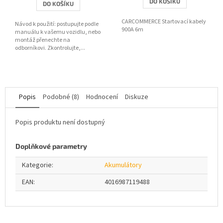
DO KOŠÍKU
DO KOŠÍKU
CARCOMMERCE Startovací kabely
Návod k použití: postupujte podle
900A 6m
manuálu k vašemu vozidlu, nebo
montáž přenechte na
odborníkovi. Zkontrolujte,...
Popis
Podobné (8)
Hodnocení
Diskuze
Popis produktu není dostupný
Doplňkové parametry
Kategorie
:
Akumulátory
EAN
:
4016987119488