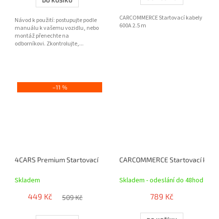
CARCOMMERCE Startovací kabely
Návod k použití: postupujte podle
600A 2.5 m
manuálu k vašemu vozidlu, nebo
montáž přenechte na
odborníkovi. Zkontrolujte,...
–11 %
4CARS Premium Startovací kabel - DIN 72553 izolované kleště, tl
CARCOMMERCE Startovací kabe
Skladem
Skladem - odeslání do 48hod
449 Kč
789 Kč
509 Kč