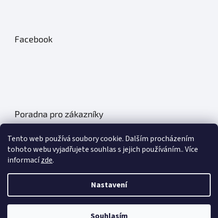
Facebook
Poradna pro zákazníky
Údržba autobatérií
Tento web používá soubory cookie. Dalším procházením
Poklice na auto- kryty kol
tohoto webu vyjadřujete souhlas s jejich používáním.. Více
informací
zde
.
Plachty na auto
Chladící boxy do auta
Nastavení
Základní informace o olejích
Souhlasím