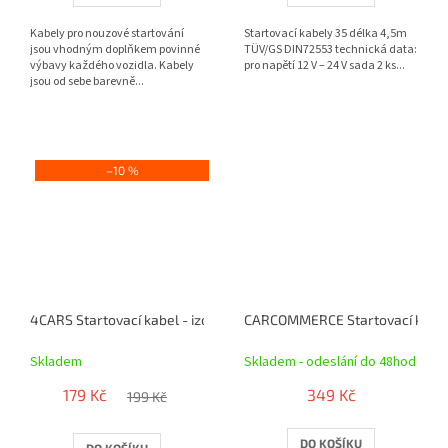
Kabely pro nouzové startování
Startovací kabely 35 délka 4,5m
jsou vhodným doplňkem povinné
TÜV/GS DIN72553 technická data:
výbavy každého vozidla. Kabely
pro napětí 12 V – 24 V sada 2 ks...
jsou od sebe barevně...
–10 %
4CARS Startovací kabel - izolované kleště 300AMP, 4.0MM², 2,5M
CARCOMMERCE Startovací kabel
Skladem
Skladem - odeslání do 48hod
179 Kč
349 Kč
199 Kč
DO KOŠÍKU
DO KOŠÍKU