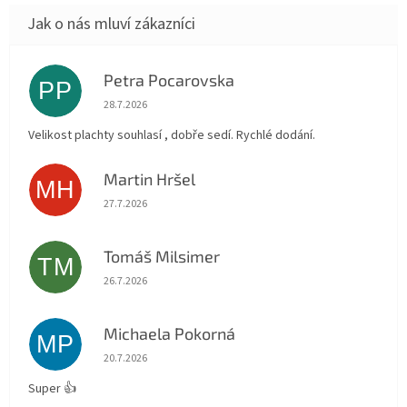
Petra Pocarovska
PP
Hodnocení obchodu je 5 z 5 hvězdiček.
28.7.2026
Velikost plachty souhlasí , dobře sedí. Rychlé dodání.
Martin Hršel
MH
Hodnocení obchodu je 5 z 5 hvězdiček.
27.7.2026
Tomáš Milsimer
TM
Hodnocení obchodu je 5 z 5 hvězdiček.
26.7.2026
Michaela Pokorná
MP
Hodnocení obchodu je 5 z 5 hvězdiček.
20.7.2026
Super 👍