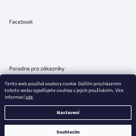
Facebook
Poradna pro zákazníky
Údržba autobatérií
Tento web používá soubory cookie. Dalším procházením
Poklice na auto- kryty kol
tohoto webu vyjadřujete souhlas s jejich používáním.. Více
informací
zde
.
Plachty na auto
Chladící boxy do auta
Nastavení
Základní informace o olejích
Souhlasím