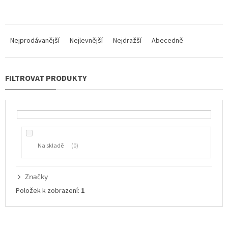
Ř
a
Nejprodávanější
Nejlevnější
Nejdražší
Abecedně
z
e
n
í
p
r
o
d
u
Na skladě
0
k
t
ů
Značky
Položek k zobrazení:
1
V