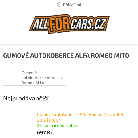
Přejít
Přihlášení
na
obsah
GUMOVÉ AUTOKOBERCE ALFA ROMEO MITO
Gumové
autokoberce Alfa
Romeo Mito
08/2008-
Nejprodávanější
Gumové autokoberce Alfa Romeo Mito 2008-
2019 | RIGUM
Skladem u dodavatele
697 Kč