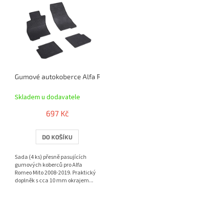
ý
p
i
s
p
r
o
Gumové autokoberce Alfa Romeo Mito 2008-2019 | RIGUM
d
u
Skladem u dodavatele
k
t
697 Kč
ů
DO KOŠÍKU
Sada (4 ks) přesně pasujících
gumových koberců pro Alfa
Romeo Mito 2008-2019. Praktický
doplněk s cca 10 mm okrajem...