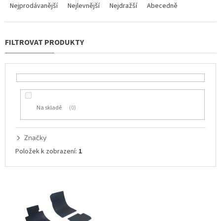
a
Nejprodávanější
Nejlevnější
Nejdražší
Abecedně
z
e
n
í
p
r
o
d
u
Na skladě
0
k
t
ů
Značky
Položek k zobrazení:
1
V
ý
p
i