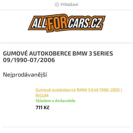
Přejít
Přihlášení
na
obsah
GUMOVÉ AUTOKOBERCE BMW 3 SERIES
09/1990-07/2006
Nejprodávanější
Gumové autokoberce BMW 3 E46 1998-2005 |
RIGUM
Skladem u dodavatele
711 Kč
Ř