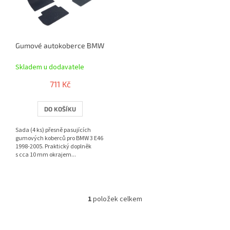
s
p
r
o
Gumové autokoberce BMW 3 E46 1998-2005 | RIGUM
d
u
Skladem u dodavatele
k
t
711 Kč
ů
DO KOŠÍKU
Sada (4 ks) přesně pasujících
gumových koberců pro BMW 3 E46
1998-2005. Praktický doplněk
s cca 10 mm okrajem...
1
položek celkem
O
v
l