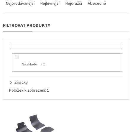
a
Nejprodávanější
Nejlevnější
Nejdražší
Abecedně
z
e
n
í
p
r
o
d
u
Na skladě
0
k
t
ů
Značky
Položek k zobrazení:
1
V
ý
p
i