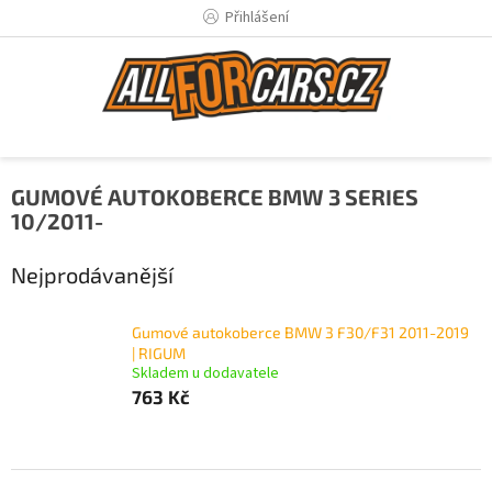
Přejít
Přihlášení
na
obsah
GUMOVÉ AUTOKOBERCE BMW 3 SERIES
10/2011-
Nejprodávanější
Gumové autokoberce BMW 3 F30/F31 2011-2019
| RIGUM
Skladem u dodavatele
763 Kč
Ř