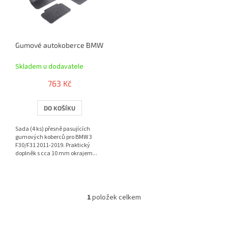
s
p
r
o
Gumové autokoberce BMW 3 F30/F31 2011-2019 | RIGUM
d
u
Skladem u dodavatele
k
t
763 Kč
ů
DO KOŠÍKU
Sada (4 ks) přesně pasujících
gumových koberců pro BMW 3
F30/F31 2011-2019. Praktický
doplněk s cca 10 mm okrajem...
1
položek celkem
O
v
l