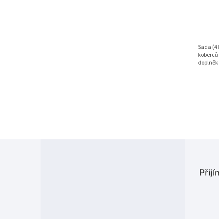
Sada (4 
koberců 
doplněk 
Z
á
p
Přij
a
t
í