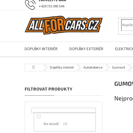
Přejít
+420 731 095 544
na
obsah
DOPLŇKY INTERIÉR
DOPLŇKY EXTERIÉR
ELEKTRIC
Domů
Doplňky interiér
Autokoberce
Gumové
P
GUMOV
o
s
Nejpro
t
r
a
n
Na skladě
0
n