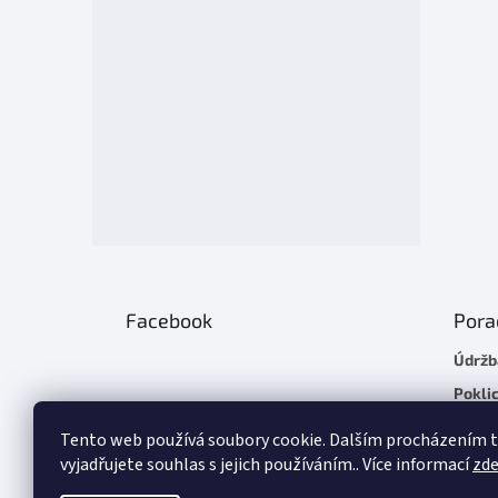
Facebook
Pora
Údržb
Poklic
Plach
Tento web používá soubory cookie. Dalším procházením
Chladí
vyjadřujete souhlas s jejich používáním.. Více informací
zd
Základ