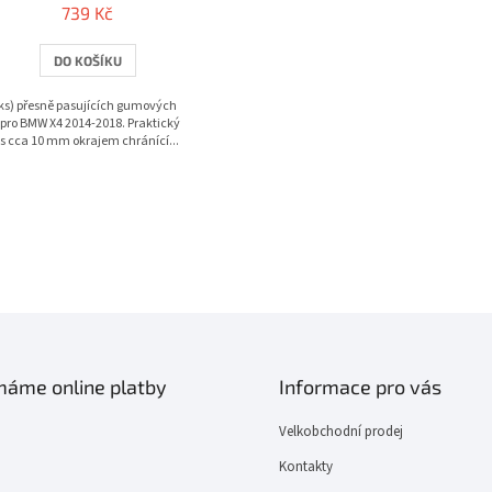
739 Kč
DO KOŠÍKU
ks) přesně pasujících gumových
pro BMW X4 2014-2018. Praktický
s cca 10 mm okrajem chránící...
O
v
l
á
d
a
c
í
ímáme online platby
Informace pro vás
p
r
Velkobchodní prodej
v
k
Kontakty
y