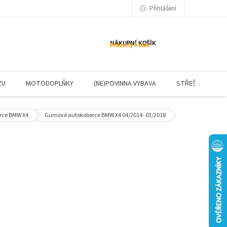
Přihlášení
NÁKUPNÍ KOŠÍK
Prázdný košík
ZU
MOTODOPLŇKY
(NE)POVINNA VYBAVA
STŘEŠNÍ NOSIČE
rce BMW X4
Gumové autokoberce BMW X4 04/2014- 03/2018