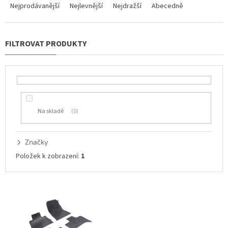
a
Nejprodávanější
Nejlevnější
Nejdražší
Abecedně
z
e
n
í
p
r
o
d
u
Na skladě
0
k
t
ů
Značky
Položek k zobrazení:
1
V
ý
p
i