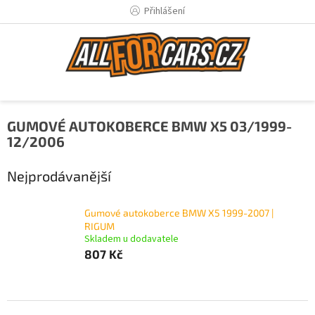
Přejít
Přihlášení
na
obsah
GUMOVÉ AUTOKOBERCE BMW X5 03/1999-
12/2006
Nejprodávanější
Gumové autokoberce BMW X5 1999-2007 |
RIGUM
Skladem u dodavatele
807 Kč
Ř