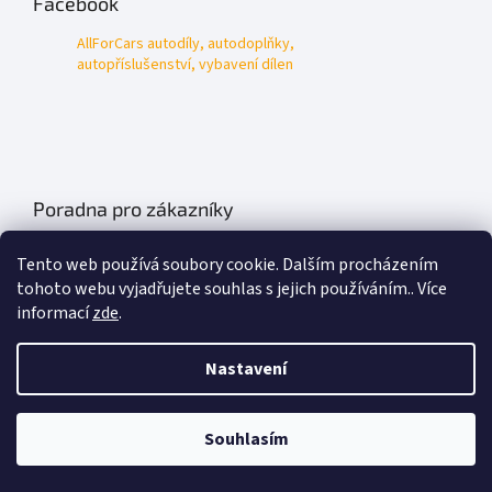
Facebook
AllForCars autodíly, autodoplňky,
autopříslušenství, vybavení dílen
Poradna pro zákazníky
Údržba autobatérií
Tento web používá soubory cookie. Dalším procházením
Poklice na auto- kryty kol
tohoto webu vyjadřujete souhlas s jejich používáním.. Více
informací
zde
.
Plachty na auto
Chladící boxy do auta
Nastavení
Základní informace o olejích
Souhlasím