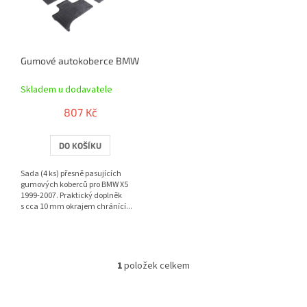
s
p
r
o
Gumové autokoberce BMW X5 1999-2007 | RIGUM
d
u
Skladem u dodavatele
k
t
807 Kč
ů
DO KOŠÍKU
Sada (4 ks) přesně pasujících
gumových koberců pro BMW X5
1999-2007. Praktický doplněk
s cca 10 mm okrajem chránící...
1
položek celkem
O
v
l