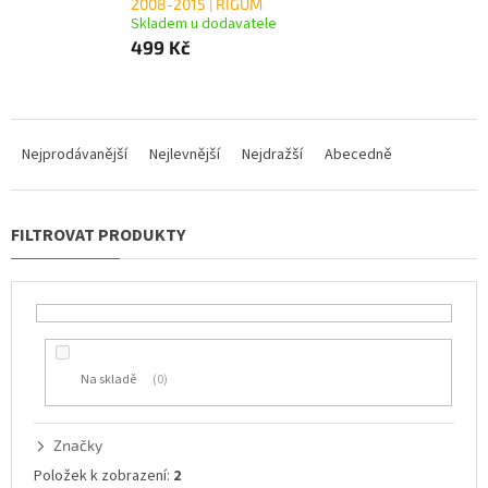
2008-2015 | RIGUM
Skladem u dodavatele
499 Kč
Ř
a
Nejprodávanější
Nejlevnější
Nejdražší
Abecedně
z
e
n
í
p
r
o
d
u
Na skladě
0
k
t
ů
Značky
Položek k zobrazení:
2