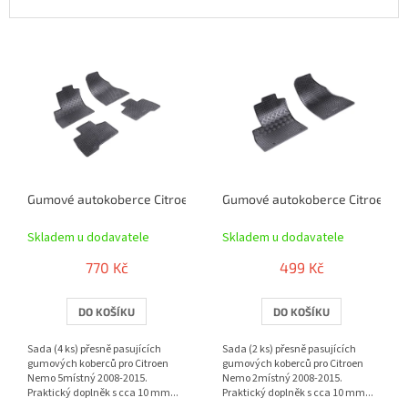
V
ý
p
i
s
p
r
o
Gumové autokoberce Citroen Nemo 5místný 2008-2015 | RIGUM
Gumové autokoberce Citroen N
d
u
Skladem u dodavatele
Skladem u dodavatele
k
t
770 Kč
499 Kč
ů
DO KOŠÍKU
DO KOŠÍKU
Sada (4 ks) přesně pasujících
Sada (2 ks) přesně pasujících
gumových koberců pro Citroen
gumových koberců pro Citroen
Nemo 5místný 2008-2015.
Nemo 2místný 2008-2015.
Praktický doplněk s cca 10 mm...
Praktický doplněk s cca 10 mm...