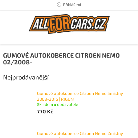
Přejít
Přihlášení
na
obsah
GUMOVÉ AUTOKOBERCE CITROEN NEMO
02/2008-
Nejprodávanější
Gumové autokoberce Citroen Nemo 5místný
2008-2015 | RIGUM
Skladem u dodavatele
770 Kč
Gumové autokoberce Citroen Nemo 2místný