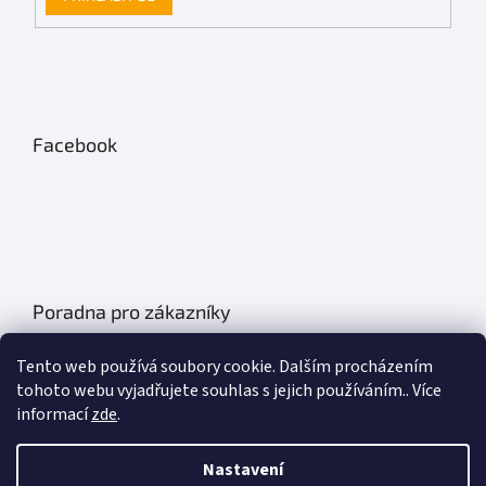
Facebook
Poradna pro zákazníky
Údržba autobatérií
Tento web používá soubory cookie. Dalším procházením
Poklice na auto- kryty kol
tohoto webu vyjadřujete souhlas s jejich používáním.. Více
informací
zde
.
Plachty na auto
Chladící boxy do auta
Nastavení
Základní informace o olejích