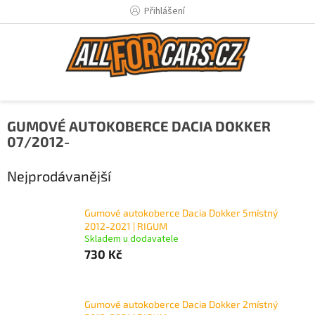
Přejít
Přihlášení
na
obsah
GUMOVÉ AUTOKOBERCE DACIA DOKKER
07/2012-
Nejprodávanější
Gumové autokoberce Dacia Dokker 5místný
2012-2021 | RIGUM
Skladem u dodavatele
730 Kč
Gumové autokoberce Dacia Dokker 2místný