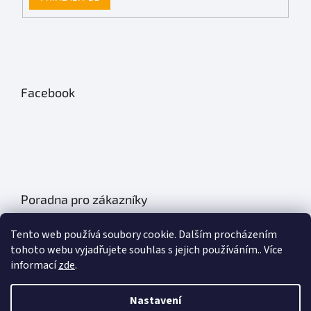
Facebook
Poradna pro zákazníky
Údržba autobatérií
Tento web používá soubory cookie. Dalším procházením
Poklice na auto- kryty kol
tohoto webu vyjadřujete souhlas s jejich používáním.. Více
informací
zde
.
Plachty na auto
Chladící boxy do auta
Nastavení
Základní informace o olejích