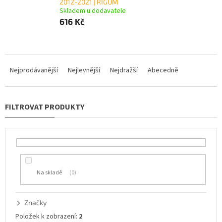
2012-2021 | RIGUM
Skladem u dodavatele
616 Kč
Ř
a
Nejprodávanější
Nejlevnější
Nejdražší
Abecedně
z
e
n
í
p
r
o
d
u
Na skladě
0
k
t
ů
Značky
Položek k zobrazení:
2