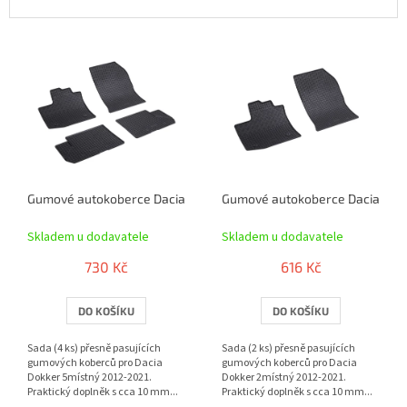
V
ý
p
i
s
p
r
o
Gumové autokoberce Dacia Dokker 5místný 2012-2021 | RIGUM
Gumové autokoberce Dacia Dokk
d
u
Skladem u dodavatele
Skladem u dodavatele
k
t
730 Kč
616 Kč
ů
DO KOŠÍKU
DO KOŠÍKU
Sada (4 ks) přesně pasujících
Sada (2 ks) přesně pasujících
gumových koberců pro Dacia
gumových koberců pro Dacia
Dokker 5místný 2012-2021.
Dokker 2místný 2012-2021.
Praktický doplněk s cca 10 mm...
Praktický doplněk s cca 10 mm...