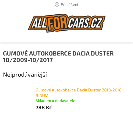
Přejít
Přihlášení
na
obsah
GUMOVÉ AUTOKOBERCE DACIA DUSTER
10/2009-10/2017
Nejprodávanější
Gumové autokoberce Dacia Duster 2010-2018 |
RIGUM
Skladem u dodavatele
788 Kč
Ř