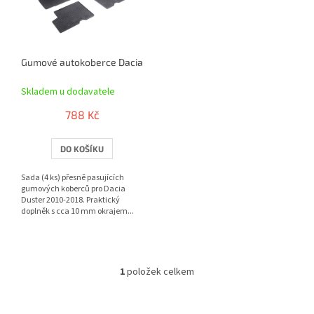
s
p
r
o
Gumové autokoberce Dacia Duster 2010-2018 | RIGUM
d
u
Skladem u dodavatele
k
t
788 Kč
ů
DO KOŠÍKU
Sada (4 ks) přesně pasujících
gumových koberců pro Dacia
Duster 2010-2018. Praktický
doplněk s cca 10 mm okrajem...
1
položek celkem
O
v
l