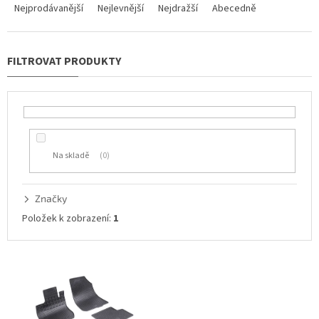
a
Nejprodávanější
Nejlevnější
Nejdražší
Abecedně
z
e
n
í
p
r
o
d
u
Na skladě
0
k
t
ů
Značky
Položek k zobrazení:
1
V
ý
p
i