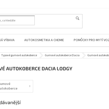
HLEDAT
KÁ VÝBAVA
AUTOKOSMETIKA A CHEMIE
POMŮCKY PRO MYTÍ VO
Typové gumové autokoberce
Gumové autokoberce Dacia
Gumové autokobe
É AUTOKOBERCE DACIA LODGY
Gumové
utokoberce
acia Lodgy
3/2012-04/2015
dávanější