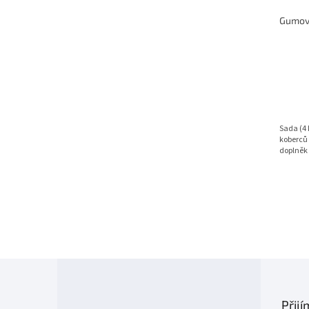
ů
u
k
t
ů
Sada (4 
koberců 
doplněk 
Z
á
p
Přij