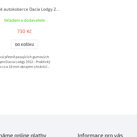
Gumové autokoberce Dacia Lodgy 2012- | RIGUM
Skladem u dodavatele
730 Kč
DO KOŠÍKU
ks) přesně pasujících gumových
pro Dacia Lodgy 2012-. Praktický
s cca 10 mm okrajem chránící...
O
v
l
á
d
a
c
í
ímáme online platby
Informace pro vás