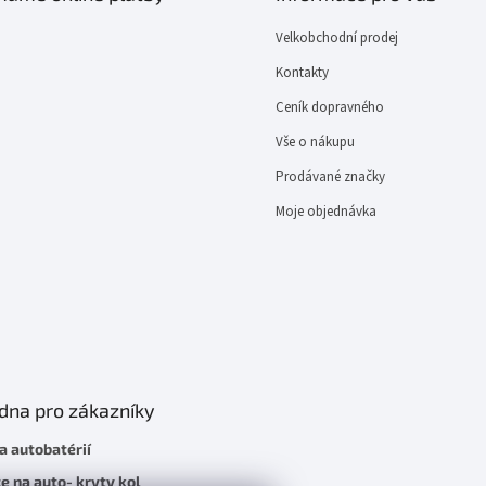
p
r
Velkobchodní prodej
v
k
Kontakty
y
Ceník dopravného
v
ý
Vše o nákupu
p
i
Prodávané značky
s
Moje objednávka
u
dna pro zákazníky
a autobatérií
e na auto- kryty kol