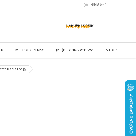
Přihlášení
NÁKUPNÍ KOŠÍK
Prázdný košík
ZU
MOTODOPLŇKY
(NE)POVINNA VYBAVA
STŘEŠNÍ NOSIČE
rce Dacia Lodgy