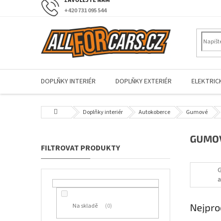
Přejít
+420 731 095 544
na
obsah
DOPLŇKY INTERIÉR
DOPLŇKY EXTERIÉR
ELEKTRIC
Domů
Doplňky interiér
Autokoberce
Gumové
P
GUMOV
o
s
t
a
r
D
a
0
n
Nejpro
Na skladě
0
n