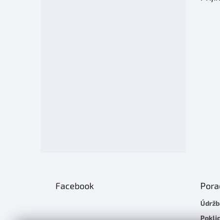
a
t
í
Facebook
Pora
Údržb
Poklic