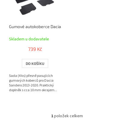
s
p
r
o
Gumové autokoberce Dacia Sandero 2013-2020 | RIGUM
d
u
Skladem u dodavatele
k
t
739 Kč
ů
DO KOŠÍKU
Sada (4 ks) přesně pasujících
gumových koberců pro Dacia
Sandero 2013-2020. Praktický
doplněk s cca 10 mm okrajem...
1
položek celkem
O
v
l