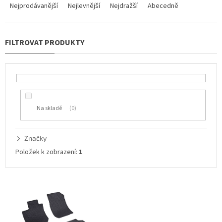
a
Nejprodávanější
Nejlevnější
Nejdražší
Abecedně
z
e
n
í
p
r
o
d
u
Na skladě
0
k
t
ů
Značky
Položek k zobrazení:
1
V
ý
p
i