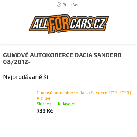
Přejít
Přihlášení
na
obsah
GUMOVÉ AUTOKOBERCE DACIA SANDERO
08/2012-
Nejprodávanější
Gumové autokoberce Dacia Sandero 2013-2020 |
RIGUM
Skladem u dodavatele
739 Kč
Ř