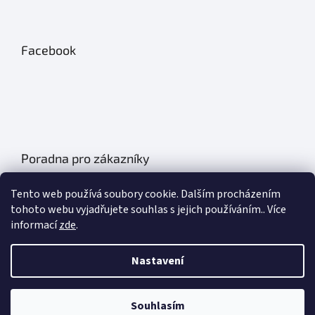
Facebook
Poradna pro zákazníky
Údržba autobatérií
Tento web používá soubory cookie. Dalším procházením
Poklice na auto- kryty kol
tohoto webu vyjadřujete souhlas s jejich používáním.. Více
informací
zde
.
Plachty na auto
Chladící boxy do auta
Nastavení
Základní informace o olejích
Souhlasím