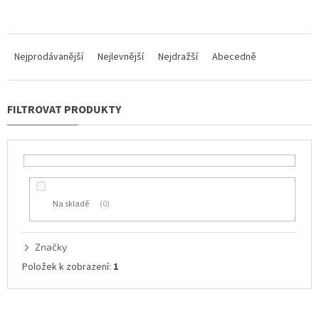
Ř
a
Nejprodávanější
Nejlevnější
Nejdražší
Abecedně
z
e
n
í
p
r
o
d
u
Na skladě
0
k
t
ů
Značky
Položek k zobrazení:
1
V