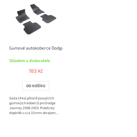
ý
p
i
s
p
r
o
Gumové autokoberce Dodge Journey 2008-2020 | RIGUM
d
u
Skladem u dodavatele
k
t
783 Kč
ů
DO KOŠÍKU
Sada (4 ks) přesně pasujících
gumových koberců pro Dodge
Journey 2008-2020. Praktický
doplněk s cca 10 mm okrajem...