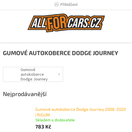
Přejít
Přihlášení
na
obsah
GUMOVÉ AUTOKOBERCE DODGE JOURNEY
Gumové
autokoberce
Dodge Journey
03/2008-
Nejprodávanější
Gumové autokoberce Dodge Journey 2008-2020
| RIGUM
Skladem u dodavatele
783 Kč