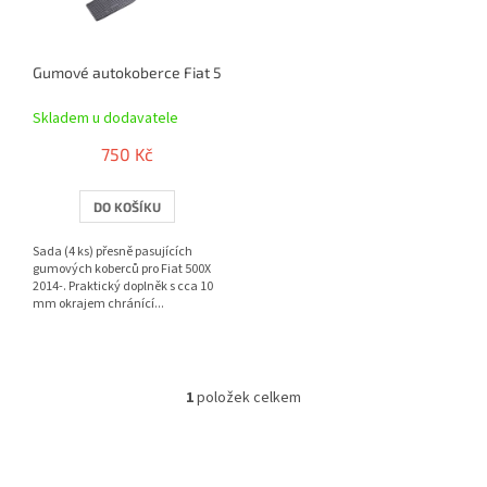
p
r
o
Gumové autokoberce Fiat 500X 2014- | RIGUM
d
u
Skladem u dodavatele
k
t
750 Kč
ů
DO KOŠÍKU
Sada (4 ks) přesně pasujících
gumových koberců pro Fiat 500X
2014-. Praktický doplněk s cca 10
mm okrajem chránící...
1
položek celkem
O
v
l
á