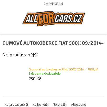
Přejít
Přihlášení
na
obsah
GUMOVÉ AUTOKOBERCE FIAT 500X 09/2014-
Nejprodávanější
Gumové autokoberce Fiat 500X 2014- | RIGUM
Skladem u dodavatele
750 Kč
Ř
a
Nejprodávanější
Nejlevnější
Nejdražší
Abecedně