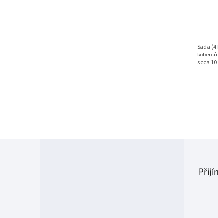
Sada (4 
koberců 
s cca 10
Z
á
p
Přij
a
t
í