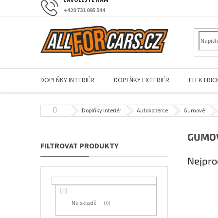
Přejít
+420 731 095 544
na
obsah
DOPLŇKY INTERIÉR
DOPLŇKY EXTERIÉR
ELEKTRIC
Domů
Doplňky interiér
Autokoberce
Gumové
P
GUMOV
o
s
Nejpro
t
r
a
n
Na skladě
0
n