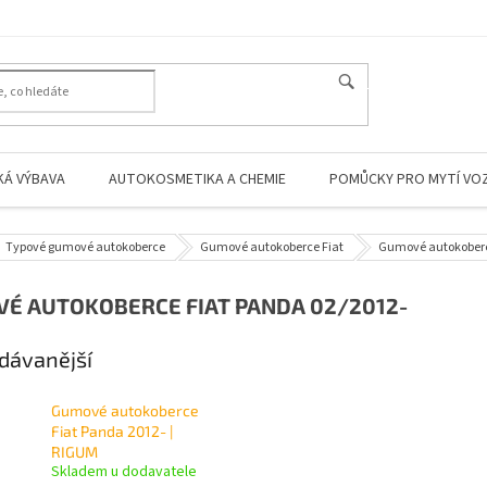
HLEDAT
KÁ VÝBAVA
AUTOKOSMETIKA A CHEMIE
POMŮCKY PRO MYTÍ VO
Typové gumové autokoberce
Gumové autokoberce Fiat
Gumové autokoberc
É AUTOKOBERCE FIAT PANDA 02/2012-
dávanější
Gumové autokoberce
Fiat Panda 2012- |
RIGUM
Skladem u dodavatele