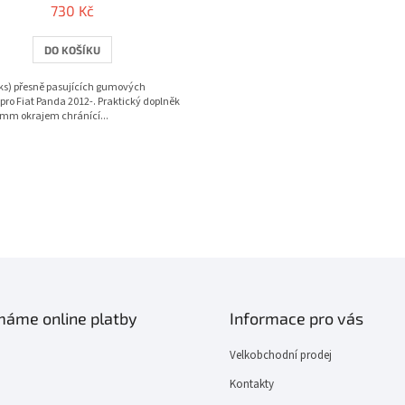
730 Kč
DO KOŠÍKU
ks) přesně pasujících gumových
pro Fiat Panda 2012-. Praktický doplněk
 mm okrajem chránící...
O
v
l
á
d
a
c
í
ímáme online platby
Informace pro vás
p
r
Velkobchodní prodej
v
k
Kontakty
y