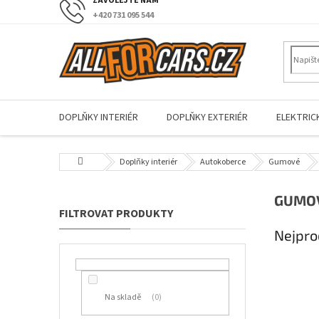
Přejít
+420 731 095 544
na
obsah
DOPLŇKY INTERIÉR
DOPLŇKY EXTERIÉR
ELEKTRIC
Domů
Doplňky interiér
Autokoberce
Gumové
P
GUMOV
o
s
Nejpro
t
r
a
n
Na skladě
0
n