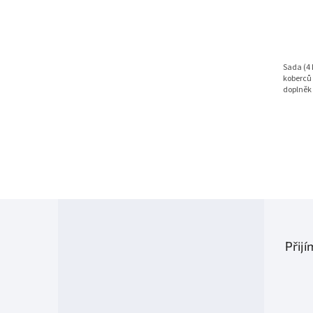
Sada (4 
koberců 
doplněk 
Z
á
p
Přij
a
t
í