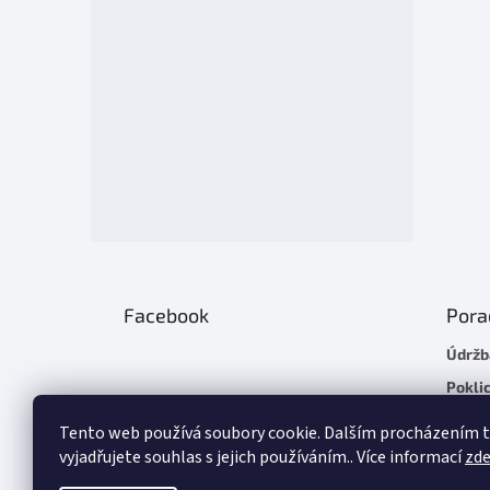
Facebook
Pora
Údržb
Poklic
Plach
Tento web používá soubory cookie. Dalším procházením
Chladí
vyjadřujete souhlas s jejich používáním.. Více informací
zd
Základ