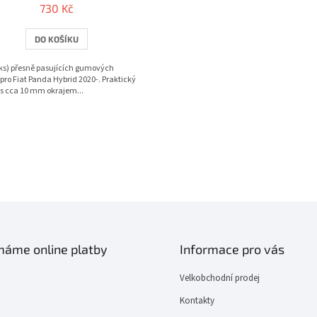
730 Kč
DO KOŠÍKU
ks) přesně pasujících gumových
pro Fiat Panda Hybrid 2020-. Praktický
s cca 10 mm okrajem...
O
v
l
á
d
a
c
í
ímáme online platby
Informace pro vás
p
r
Velkobchodní prodej
v
k
Kontakty
y