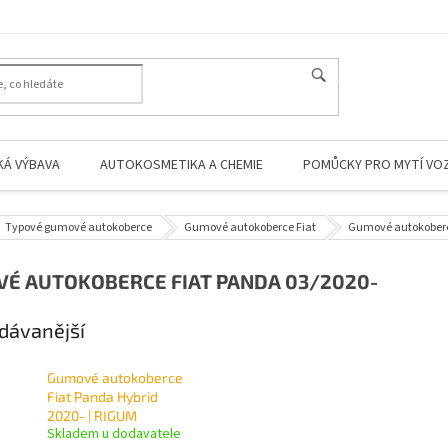
HLEDAT
KÁ VÝBAVA
AUTOKOSMETIKA A CHEMIE
POMŮCKY PRO MYTÍ VO
Typové gumové autokoberce
Gumové autokoberce Fiat
Gumové autokoberc
É AUTOKOBERCE FIAT PANDA 03/2020-
dávanější
Gumové autokoberce
Fiat Panda Hybrid
2020- | RIGUM
Skladem u dodavatele