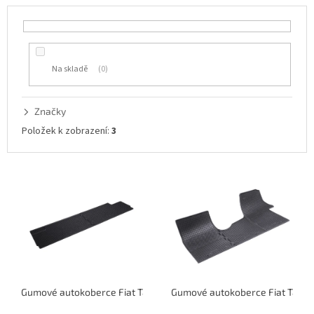
p
r
o
d
u
Na skladě
0
k
t
ů
Značky
Položek k zobrazení:
3
V
ý
p
i
s
p
r
o
Gumové autokoberce Fiat Talento 2016-2020 3.řada | RIGUM
Gumové autokoberce Fiat Talen
d
u