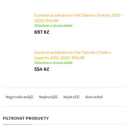
Gumové autokoberce Fiat Talento 3místný 2016-
2020 | RIGUM
Skladem u dodavatele
697 Kč
Gumové autokoberce Fiat Talento 2.řada s
topením 2016-2020 | RIGUM
Skladem u dodavatele
554 Kč
Ř
a
Nejprodávanější
Nejlevnější
Nejdražší
Abecedně
z
e
n
í