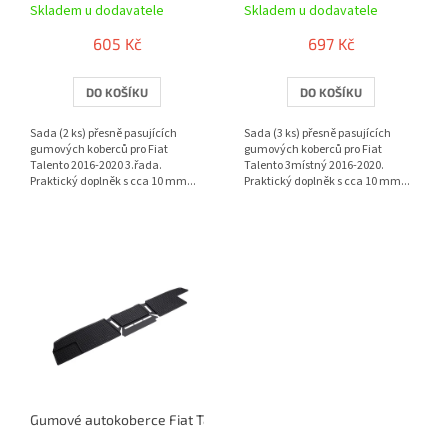
Skladem u dodavatele
Skladem u dodavatele
k
t
605 Kč
697 Kč
ů
DO KOŠÍKU
DO KOŠÍKU
Sada (2 ks) přesně pasujících
Sada (3 ks) přesně pasujících
gumových koberců pro Fiat
gumových koberců pro Fiat
Talento 2016-2020 3.řada.
Talento 3místný 2016-2020.
Praktický doplněk s cca 10 mm...
Praktický doplněk s cca 10 mm...
Gumové autokoberce Fiat Talento 2.řada s topením 2016-2020 | 