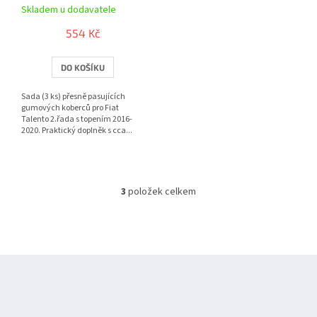
Skladem u dodavatele
554 Kč
DO KOŠÍKU
Sada (3 ks) přesně pasujících
gumových koberců pro Fiat
Talento 2.řada s topením 2016-
2020. Praktický doplněk s cca...
3
položek celkem
O
v
l
á
d
Z
a
á
c
í
p
p
a