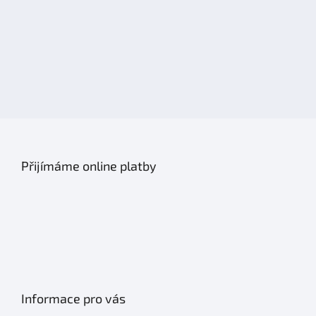
i
s
u
Přijímáme online platby
Informace pro vás