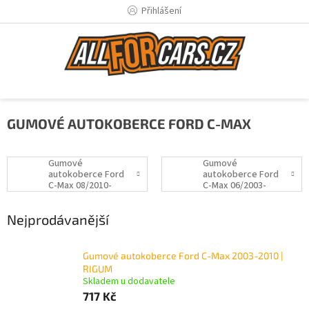
Přejít
Přihlášení
na
obsah
GUMOVÉ AUTOKOBERCE FORD C-MAX
Gumové
Gumové
autokoberce Ford
autokoberce Ford
C-Max 08/2010-
C-Max 06/2003-
03/2015
12/2010
Nejprodávanější
Gumové autokoberce Ford C-Max 2003-2010 |
RIGUM
Skladem u dodavatele
717 Kč