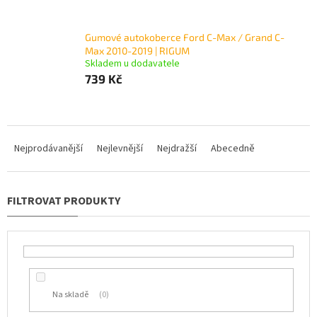
Gumové autokoberce Ford C-Max / Grand C-
Max 2010-2019 | RIGUM
Skladem u dodavatele
739 Kč
Ř
a
Nejprodávanější
Nejlevnější
Nejdražší
Abecedně
z
e
n
í
p
r
o
d
u
Na skladě
0
k