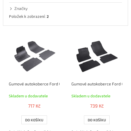
t
ů
Značky
Položek k zobrazení:
2
V
ý
p
i
s
p
r
o
Gumové autokoberce Ford C-Max 2003-2010 | RIGUM
Gumové autokoberce Ford C-Ma
d
u
Skladem u dodavatele
Skladem u dodavatele
k
t
717 Kč
739 Kč
ů
DO KOŠÍKU
DO KOŠÍKU