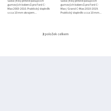
Sada (4 ks) přesně pasujících
Sada (4 ks) přesně pasujících
gumových koberců pro Ford C-
gumových koberců pro Ford C-
Max 2003-2010. Praktický doplněk
Max / Grand C-Max 2010-2019.
s cca 10 mm okrajem...
Praktický doplněk s cca 10 mm...
2
položek celkem
O
v
l
á
d
Z
a
á
c
í
p
p
a
r
t
v
í
k
y
v
ý
p