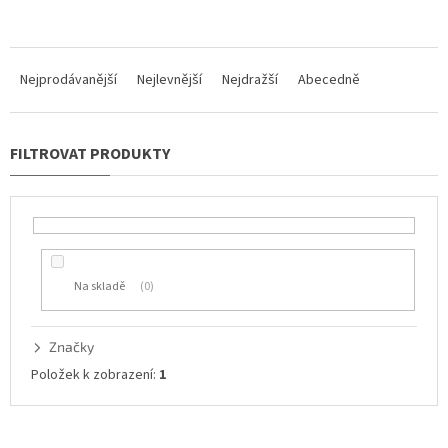
Ř
a
Nejprodávanější
Nejlevnější
Nejdražší
Abecedně
z
e
n
í
p
r
o
d
u
Na skladě
0
k
t
ů
Značky
Položek k zobrazení:
1
V