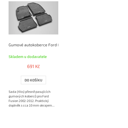
ý
p
i
s
p
r
o
Gumové autokoberce Ford Fusion 2002-2012 | RIGUM
d
u
Skladem u dodavatele
k
t
691 Kč
ů
DO KOŠÍKU
Sada (4 ks) přesně pasujících
gumových koberců pro Ford
Fusion 2002-2012. Praktický
doplněk s cca 10 mm okrajem...