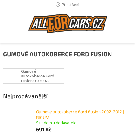
Přejít
Přihlášení
na
obsah
GUMOVÉ AUTOKOBERCE FORD FUSION
Gumové
autokoberce Ford
Fusion 08/2002-
12/2012
Nejprodávanější
Gumové autokoberce Ford Fusion 2002-2012 |
RIGUM
Skladem u dodavatele
691 Kč