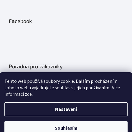
Facebook
Poradna pro zákazníky
Údržba autobatérií
Tento web používá soubory cookie. Dalším procházením
Poklice na auto- kryty kol
tohoto webu vyjadřujete souhlas s jejich používáním.. Více
informací
zde
.
Plachty na auto
Chladící boxy do auta
Nastavení
Základní informace o olejích
Souhlasím