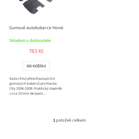
s
p
r
o
Gumové autokoberce Honda City 2006-2008 | RIGUM
d
u
Skladem u dodavatele
k
t
783 Kč
ů
DO KOŠÍKU
Sada (4 ks) přesně pasujících
gumových koberců pro Honda
City 2006-2008. Praktický doplněk
s cca 10 mm okrajem...
1
položek celkem
O
v
l