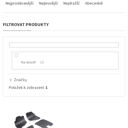
a
Nejprodávanější
Nejlevnější
Nejdražší
Abecedně
z
e
n
í
p
r
o
d
u
Na skladě
0
k
t
ů
Značky
Položek k zobrazení:
1
V
ý
p
i