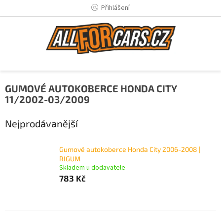
Přejít
Přihlášení
na
obsah
GUMOVÉ AUTOKOBERCE HONDA CITY
11/2002-03/2009
Nejprodávanější
Gumové autokoberce Honda City 2006-2008 |
RIGUM
Skladem u dodavatele
783 Kč
Ř