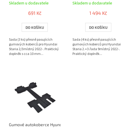
Skladem u dodavatele
Skladem u dodavatele
k
t
691 Kč
1 494 Kč
ů
DO KOŠÍKU
DO KOŠÍKU
Sada (3 ks) přesně pasujících
Sada (4 ks) přesně pasujících
gumových koberců pro Hyundai
gumových koberců pro Hyundai
Staria 2/3místný 2022-. Praktický
Staria 2.+3.řada 9místný 2022-.
doplněk s cca 10 mm...
Praktický doplněk...
Gumové autokoberce Hyundai Staria 2.+3.řada 7místný 2022- | R