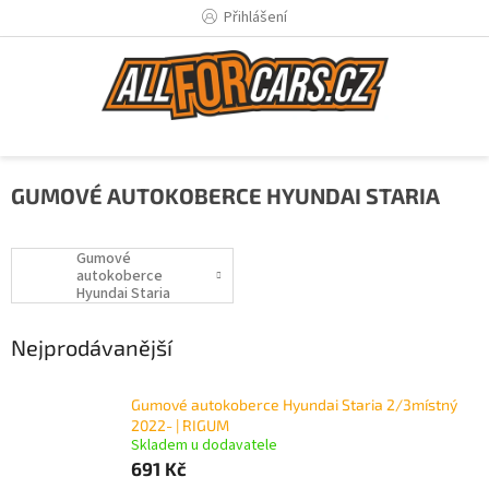
Přejít
Přihlášení
na
obsah
GUMOVÉ AUTOKOBERCE HYUNDAI STARIA
Gumové
autokoberce
Hyundai Staria
01/2021-
Nejprodávanější
Gumové autokoberce Hyundai Staria 2/3místný
2022- | RIGUM
Skladem u dodavatele
691 Kč