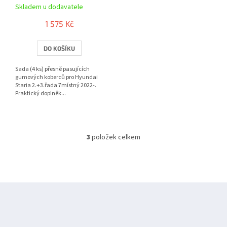
Skladem u dodavatele
1 575 Kč
DO KOŠÍKU
Sada (4 ks) přesně pasujících
gumových koberců pro Hyundai
Staria 2.+3.řada 7místný 2022-.
Praktický doplněk...
3
položek celkem
O
v
l
á
d
Z
a
á
c
í
p
p
a