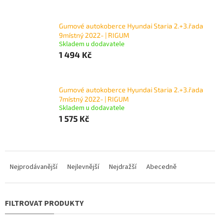
Gumové autokoberce Hyundai Staria 2.+3.řada
9místný 2022- | RIGUM
Skladem u dodavatele
1 494 Kč
Gumové autokoberce Hyundai Staria 2.+3.řada
7místný 2022- | RIGUM
Skladem u dodavatele
1 575 Kč
Ř
a
Nejprodávanější
Nejlevnější
Nejdražší
Abecedně
z
e
n
í