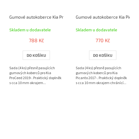
Gumové autokoberce Kia ProCeed 2019- | RIGUM
Gumové autokoberce Kia Picanto
Skladem u dodavatele
Skladem u dodavatele
788 Kč
770 Kč
DO KOŠÍKU
DO KOŠÍKU
Sada (4 ks) přesně pasujících
Sada (4 ks) přesně pasujících
gumových koberců pro Kia
gumových koberců pro Kia
ProCeed 2019-. Praktický doplněk
Picanto 2017-. Praktický doplněk
s cca 10 mm okrajem...
s cca 10 mm okrajem chránící...