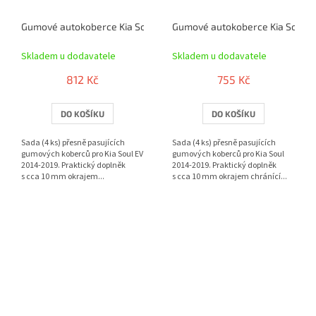
Gumové autokoberce Kia Soul EV 2014-2019 | RIGUM
Gumové autokoberce Kia Soul 2
Skladem u dodavatele
Skladem u dodavatele
812 Kč
755 Kč
DO KOŠÍKU
DO KOŠÍKU
Sada (4 ks) přesně pasujících
Sada (4 ks) přesně pasujících
gumových koberců pro Kia Soul EV
gumových koberců pro Kia Soul
2014-2019. Praktický doplněk
2014-2019. Praktický doplněk
s cca 10 mm okrajem...
s cca 10 mm okrajem chránící...