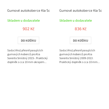
Gumové autokoberce Kia Sorento 5místný 2015- | RIGUM
Gumové autokoberce Kia Sorent
Skladem u dodavatele
Skladem u dodavatele
902 Kč
836 Kč
DO KOŠÍKU
DO KOŠÍKU
Sada (4 ks) přesně pasujících
Sada (4 ks) přesně pasujících
gumových koberců pro Kia
gumových koberců pro Kia
Sorento 5místný 2015-. Praktický
Sorento 5místný 2009-2013.
doplněk s cca 10 mm okrajem...
Praktický doplněk s cca 10 mm...