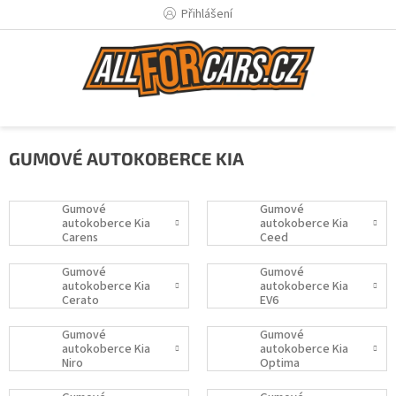
Přejít
Přihlášení
na
obsah
GUMOVÉ AUTOKOBERCE KIA
Gumové
Gumové
autokoberce Kia
autokoberce Kia
Carens
Ceed
Gumové
Gumové
autokoberce Kia
autokoberce Kia
Cerato
EV6
Gumové
Gumové
autokoberce Kia
autokoberce Kia
Niro
Optima