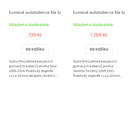
Gumové autokoberce Kia Soul 2009-2014 | RIGUM
Gumové autokoberce Kia Sorent
Skladem u dodavatele
Skladem u dodavatele
739 Kč
1 269 Kč
DO KOŠÍKU
DO KOŠÍKU
Sada (4 ks) přesně pasujících
Sada (6 ks) přesně pasujících
gumových koberců pro Kia Soul
gumových koberců pro Kia
2009-2014. Praktický doplněk
Sorento 7místný 2009-2013.
s cca 10 mm okrajem chránící...
Praktický doplněk s cca 10 mm...