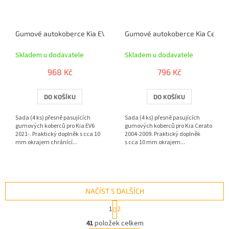
Gumové autokoberce Kia EV6 2021- | RIGUM
Gumové autokoberce Kia Cerato
Skladem u dodavatele
Skladem u dodavatele
968 Kč
796 Kč
DO KOŠÍKU
DO KOŠÍKU
Sada (4 ks) přesně pasujících
Sada (4 ks) přesně pasujících
gumových koberců pro Kia EV6
gumových koberců pro Kia Cerato
2021-. Praktický doplněk s cca 10
2004-2009. Praktický doplněk
mm okrajem chránící...
s cca 10 mm okrajem...
NAČÍST 5 DALŠÍCH
S
1
2
t
O
r
41
položek celkem
v