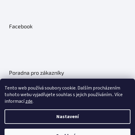
Facebook
Poradna pro zákazníky
Údržba autobatérií
Tento web používá soubory cookie. Dalším procházením
Poklice na auto- kryty kol
tohoto webu vyjadřujete souhlas s jejich používáním.. Více
informací
zde
.
Plachty na auto
Chladící boxy do auta
Nastavení
Základní informace o olejích