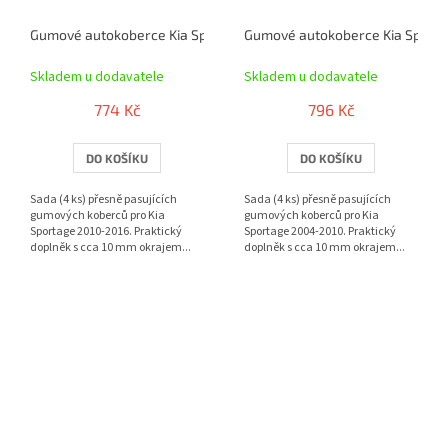
Gumové autokoberce Kia Sportage 2010-2016 | RIGUM
Gumové autokoberce Kia Sporta
Skladem u dodavatele
Skladem u dodavatele
774 Kč
796 Kč
DO KOŠÍKU
DO KOŠÍKU
Sada (4 ks) přesně pasujících
Sada (4 ks) přesně pasujících
gumových koberců pro Kia
gumových koberců pro Kia
Sportage 2010-2016. Praktický
Sportage 2004-2010. Praktický
doplněk s cca 10 mm okrajem...
doplněk s cca 10 mm okrajem...