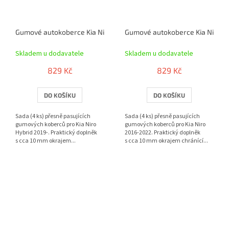
Gumové autokoberce Kia Niro Hybrid 2019- | RIGUM
Gumové autokoberce Kia Niro 2
Skladem u dodavatele
Skladem u dodavatele
829 Kč
829 Kč
DO KOŠÍKU
DO KOŠÍKU
Sada (4 ks) přesně pasujících
Sada (4 ks) přesně pasujících
gumových koberců pro Kia Niro
gumových koberců pro Kia Niro
Hybrid 2019-. Praktický doplněk
2016-2022. Praktický doplněk
s cca 10 mm okrajem...
s cca 10 mm okrajem chránící...