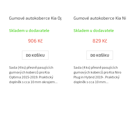
Gumové autokoberce Kia Optima 2015-2019 | RIGUM
Gumové autokoberce Kia Niro Plu
Skladem u dodavatele
Skladem u dodavatele
906 Kč
829 Kč
DO KOŠÍKU
DO KOŠÍKU
Sada (4 ks) přesně pasujících
Sada (4 ks) přesně pasujících
gumových koberců pro Kia
gumových koberců pro Kia Niro
Optima 2015-2019. Praktický
Plug in Hybrid 2019-. Praktický
doplněk s cca 10 mm okrajem...
doplněk s cca 10 mm...