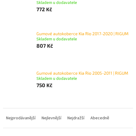
Skladem u dodavatele
772 Kč
Gumové autokoberce Kia Rio 2017-2020 | RIGUM
Skladem u dodavatele
807 Kč
Gumové autokoberce Kia Rio 2005-2011 | RIGUM
Skladem u dodavatele
750 Kč
Ř
a
Nejprodávanější
Nejlevnější
Nejdražší
Abecedně
z
e