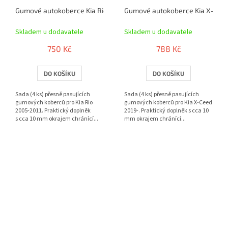
Gumové autokoberce Kia Rio 2005-2011 | RIGUM
Gumové autokoberce Kia X-Ceed
Skladem u dodavatele
Skladem u dodavatele
750 Kč
788 Kč
DO KOŠÍKU
DO KOŠÍKU
Sada (4 ks) přesně pasujících
Sada (4 ks) přesně pasujících
gumových koberců pro Kia Rio
gumových koberců pro Kia X-Ceed
2005-2011. Praktický doplněk
2019-. Praktický doplněk s cca 10
s cca 10 mm okrajem chránící...
mm okrajem chránící...