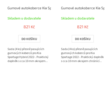
Gumové autokoberce Kia Sportage Hybrid 2022- | RIGUM
Gumové autokoberce Kia Sporta
Skladem u dodavatele
Skladem u dodavatele
821 Kč
821 Kč
DO KOŠÍKU
DO KOŠÍKU
Sada (4 ks) přesně pasujících
Sada (4 ks) přesně pasujících
gumových koberců pro Kia
gumových koberců pro Kia
Sportage Hybrid 2022-. Praktický
Sportage 2022-. Praktický doplněk
doplněk s cca 10 mm okrajem...
s cca 10 mm okrajem chránící...