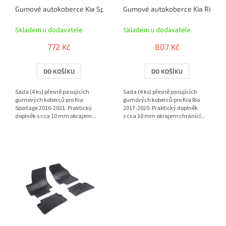
o
Gumové autokoberce Kia Sportage 2016-2021 | RIGUM
Gumové autokoberce Kia Rio 20
d
u
Skladem u dodavatele
Skladem u dodavatele
k
t
772 Kč
807 Kč
ů
DO KOŠÍKU
DO KOŠÍKU
Sada (4 ks) přesně pasujících
Sada (4 ks) přesně pasujících
gumových koberců pro Kia
gumových koberců pro Kia Rio
Sportage 2016-2021. Praktický
2017-2020. Praktický doplněk
doplněk s cca 10 mm okrajem...
s cca 10 mm okrajem chránící...