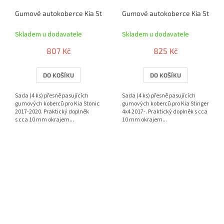
Gumové autokoberce Kia Stonic 2017-2020 | RIGUM
Gumové autokoberce Kia Stinger
Skladem u dodavatele
Skladem u dodavatele
807 Kč
825 Kč
DO KOŠÍKU
DO KOŠÍKU
Sada (4 ks) přesně pasujících
Sada (4 ks) přesně pasujících
gumových koberců pro Kia Stonic
gumových koberců pro Kia Stinger
2017-2020. Praktický doplněk
4x4 2017-. Praktický doplněk s cca
s cca 10 mm okrajem...
10 mm okrajem...