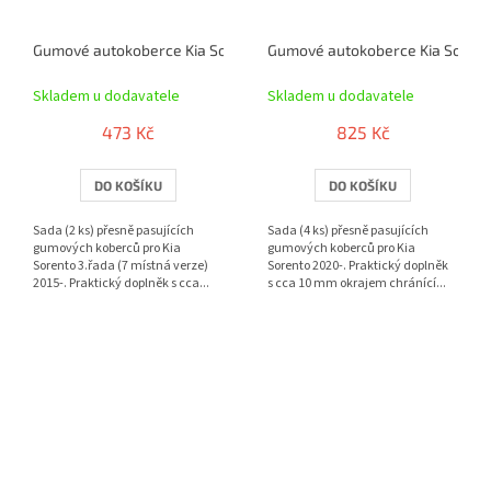
Gumové autokoberce Kia Sorento 3.řada (7 místná verze) 2015- | 
Gumové autokoberce Kia Sorent
Skladem u dodavatele
Skladem u dodavatele
473 Kč
825 Kč
DO KOŠÍKU
DO KOŠÍKU
Sada (2 ks) přesně pasujících
Sada (4 ks) přesně pasujících
gumových koberců pro Kia
gumových koberců pro Kia
Sorento 3.řada (7 místná verze)
Sorento 2020-. Praktický doplněk
2015-. Praktický doplněk s cca...
s cca 10 mm okrajem chránící...