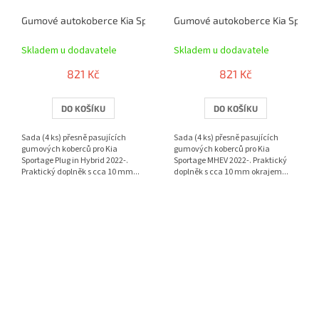
Gumové autokoberce Kia Sportage Plug in Hybrid 2022- | RIGUM
Gumové autokoberce Kia Sport
Skladem u dodavatele
Skladem u dodavatele
821 Kč
821 Kč
DO KOŠÍKU
DO KOŠÍKU
Sada (4 ks) přesně pasujících
Sada (4 ks) přesně pasujících
gumových koberců pro Kia
gumových koberců pro Kia
Sportage Plug in Hybrid 2022-.
Sportage MHEV 2022-. Praktický
Praktický doplněk s cca 10 mm...
doplněk s cca 10 mm okrajem...