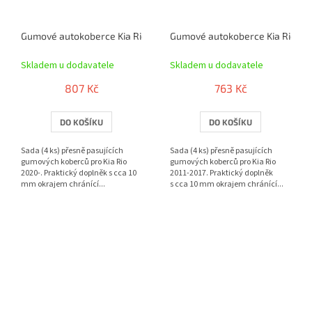
Gumové autokoberce Kia Rio 2020- | RIGUM
Gumové autokoberce Kia Rio 201
Skladem u dodavatele
Skladem u dodavatele
807 Kč
763 Kč
DO KOŠÍKU
DO KOŠÍKU
Sada (4 ks) přesně pasujících
Sada (4 ks) přesně pasujících
gumových koberců pro Kia Rio
gumových koberců pro Kia Rio
2020-. Praktický doplněk s cca 10
2011-2017. Praktický doplněk
mm okrajem chránící...
s cca 10 mm okrajem chránící...