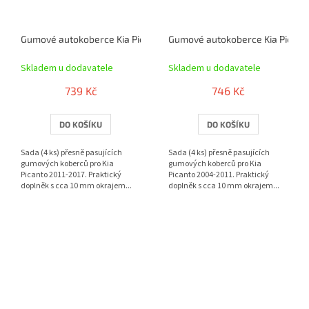
Gumové autokoberce Kia Picanto 2011-2017 | RIGUM
Gumové autokoberce Kia Picant
Skladem u dodavatele
Skladem u dodavatele
739 Kč
746 Kč
DO KOŠÍKU
DO KOŠÍKU
Sada (4 ks) přesně pasujících
Sada (4 ks) přesně pasujících
gumových koberců pro Kia
gumových koberců pro Kia
Picanto 2011-2017. Praktický
Picanto 2004-2011. Praktický
doplněk s cca 10 mm okrajem...
doplněk s cca 10 mm okrajem...