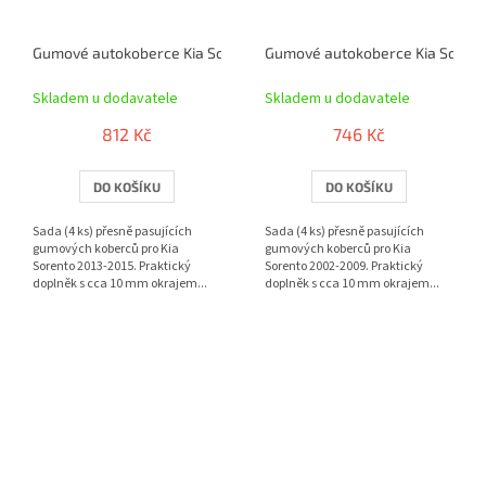
Gumové autokoberce Kia Sorento 2013-2015 | RIGUM
Gumové autokoberce Kia Sorent
Skladem u dodavatele
Skladem u dodavatele
812 Kč
746 Kč
DO KOŠÍKU
DO KOŠÍKU
Sada (4 ks) přesně pasujících
Sada (4 ks) přesně pasujících
gumových koberců pro Kia
gumových koberců pro Kia
Sorento 2013-2015. Praktický
Sorento 2002-2009. Praktický
doplněk s cca 10 mm okrajem...
doplněk s cca 10 mm okrajem...