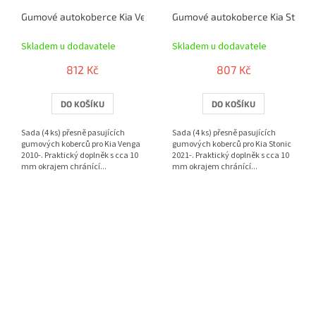
Gumové autokoberce Kia Venga 2010- | RIGUM
Gumové autokoberce Kia Stonic 
Skladem u dodavatele
Skladem u dodavatele
812 Kč
807 Kč
DO KOŠÍKU
DO KOŠÍKU
Sada (4 ks) přesně pasujících
Sada (4 ks) přesně pasujících
gumových koberců pro Kia Venga
gumových koberců pro Kia Stonic
2010-. Praktický doplněk s cca 10
2021-. Praktický doplněk s cca 10
mm okrajem chránící...
mm okrajem chránící...