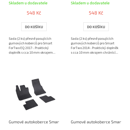
Skladem u dodavatele
Skladem u dodavatele
k
t
548 Kč
548 Kč
ů
DO KOŠÍKU
DO KOŠÍKU
Sada (2 ks) přesně pasujících
Sada (2 ks) přesně pasujících
gumových koberců pro Smart
gumových koberců pro Smart
ForTwo EQ 2017-. Praktický
ForTwo 2014-. Praktický doplněk
doplněk s cca 10 mm okrajem...
s cca 10 mm okrajem chránící...
Gumové autokoberce Smart ForFour EQ 2017- | RIGUM
Gumové autokoberce Smart For