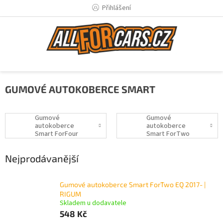
Přejít
Přihlášení
na
obsah
GUMOVÉ AUTOKOBERCE SMART
Gumové
Gumové
autokoberce
autokoberce
Smart ForFour
Smart ForTwo
Nejprodávanější
Gumové autokoberce Smart ForTwo EQ 2017- |
RIGUM
Skladem u dodavatele
548 Kč