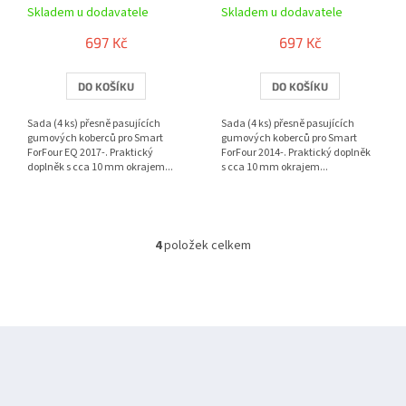
Skladem u dodavatele
Skladem u dodavatele
697 Kč
697 Kč
DO KOŠÍKU
DO KOŠÍKU
Sada (4 ks) přesně pasujících
Sada (4 ks) přesně pasujících
gumových koberců pro Smart
gumových koberců pro Smart
ForFour EQ 2017-. Praktický
ForFour 2014-. Praktický doplněk
doplněk s cca 10 mm okrajem...
s cca 10 mm okrajem...
4
položek celkem
O
v
l
á
d
Z
a
á
c
í
p
p
a