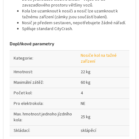
zavazadlového prostoru většiny vozů.
Kola lze uzamknout k nosiči a nosič lze uzamknout k
tažnému zařízení (zámky jsou součástí balení).
Nosič je předem sestaven, nepotřebujete žádné nářadí.
Splňuje standard CityCrash.
Doplňkové parametry
Nosiče kol na tažné
Kategorie
:
zařízení
Hmotnost
:
22 kg
Maximální zátěž
:
60 kg
Počet kol
:
4
Pro elektrokola
:
NE
Max. hmotnost jednoho jízdního
25 kg
kola
:
Skládací
:
sklápěcí