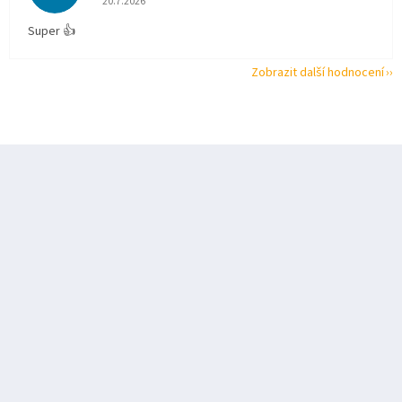
20.7.2026
Super 👍
Zobrazit další hodnocení
Z
á
p
a
t
í