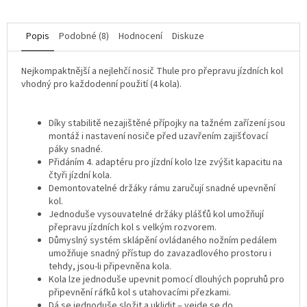
Popis
Podobné (8)
Hodnocení
Diskuze
Nejkompaktnější a nejlehčí nosič Thule pro přepravu jízdních kol
vhodný pro každodenní použití (4 kola).
Díky stabilitě nezajištěné přípojky na tažném zařízení jsou
montáž i nastavení nosiče před uzavřením zajišťovací
páky snadné.
Přidáním 4. adaptéru pro jízdní kolo lze zvýšit kapacitu na
čtyři jízdní kola.
Demontovatelné držáky rámu zaručují snadné upevnění
kol.
Jednoduše vysouvatelné držáky plášťů kol umožňují
přepravu jízdních kol s velkým rozvorem.
Důmyslný systém sklápění ovládaného nožním pedálem
umožňuje snadný přístup do zavazadlového prostoru i
tehdy, jsou-li připevněna kola.
Kola lze jednoduše upevnit pomocí dlouhých popruhů pro
připevnění ráfků kol s utahovacími přezkami.
Dá se jednoduše složit a uklidit – vejde se do