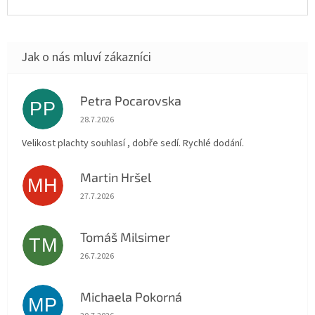
Petra Pocarovska
PP
Hodnocení obchodu je 5 z 5 hvězdiček.
28.7.2026
Velikost plachty souhlasí , dobře sedí. Rychlé dodání.
Martin Hršel
MH
Hodnocení obchodu je 5 z 5 hvězdiček.
27.7.2026
Tomáš Milsimer
TM
Hodnocení obchodu je 5 z 5 hvězdiček.
26.7.2026
Michaela Pokorná
MP
Hodnocení obchodu je 5 z 5 hvězdiček.