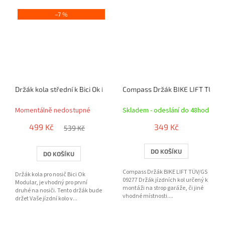
–7 %
Držák kola střední k Bici Ok Modular
Compass Držák BIKE LIFT TÜV/G
Momentálně nedostupné
Skladem - odeslání do 48hod
499 Kč
349 Kč
539 Kč
DO KOŠÍKU
DO KOŠÍKU
Compass Držák BIKE LIFT TÜV/GS
Držák kola pro nosič Bici Ok
09277 Držák jízdních kol určený k
Modular, je vhodný pro první
montáži na strop garáže, či jiné
druhé na nosiči. Tento držák bude
vhodné místnosti....
držet Vaše jízdní kolo v...