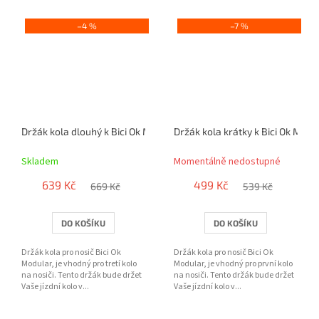
–4 %
–7 %
Držák kola dlouhý k Bici Ok Modular
Držák kola krátky k Bici Ok Modu
Skladem
Momentálně nedostupné
639 Kč
499 Kč
669 Kč
539 Kč
DO KOŠÍKU
DO KOŠÍKU
Držák kola pro nosič Bici Ok
Držák kola pro nosič Bici Ok
Modular, je vhodný pro tretí kolo
Modular, je vhodný pro první kolo
na nosiči. Tento držák bude držet
na nosiči. Tento držák bude držet
Vaše jízdní kolo v...
Vaše jízdní kolo v...