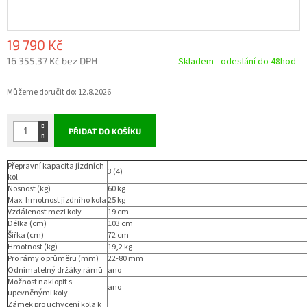
19 790 Kč
16 355,37 Kč bez DPH
Skladem - odeslání do 48hod
Měrná
Můžeme doručit do:
12.8.2026
cena:
PŘIDAT DO KOŠÍKU
Přepravní kapacita jízdních
3 (4)
kol
Nosnost (kg)
60 kg
Max. hmotnost jízdního kola
25 kg
Vzdálenost mezi koly
19 cm
Délka (cm)
103 cm
Šířka (cm)
72 cm
Hmotnost (kg)
19,2 kg
Pro rámy o průměru (mm)
22-80 mm
Odnímatelný držáky rámů
ano
Možnost naklopit s
ano
upevněnými koly
Zámek pro uchycení kola k