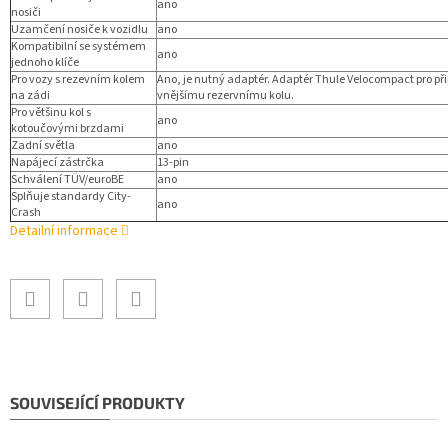
ano
nosiči
Uzamčení nosiče k vozidlu
ano
Kompatibilní se systémem
ano
jednoho klíče
Pro vozy s rezevním kolem
Ano, je nutný adaptér. Adaptér Thule Velocompact pro př
na zádi
vnějšímu rezervnímu kolu.
Pro většinu kol s
ano
kotoučovými brzdami
Zadní světla
ano
Napájecí zástrčka
13-pin
Schválení TÜV/euroBE
ano
Splňuje standardy City-
ano
Crash
Detailní informace
SOUVISEJÍCÍ PRODUKTY