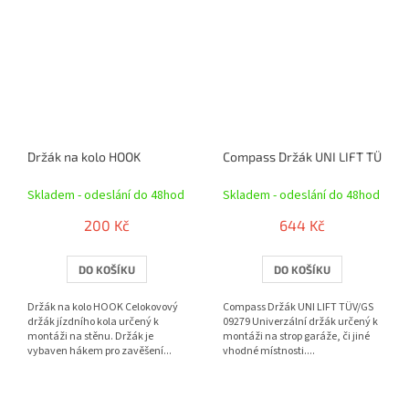
Držák na kolo HOOK
Compass Držák UNI LIFT TÜV/G
Skladem - odeslání do 48hod
Skladem - odeslání do 48hod
200 Kč
644 Kč
DO KOŠÍKU
DO KOŠÍKU
Držák na kolo HOOK Celokovový
Compass Držák UNI LIFT TÜV/GS
držák jízdního kola určený k
09279 Univerzální držák určený k
montáži na stěnu. Držák je
montáži na strop garáže, či jiné
vybaven hákem pro zavěšení...
vhodné místnosti....