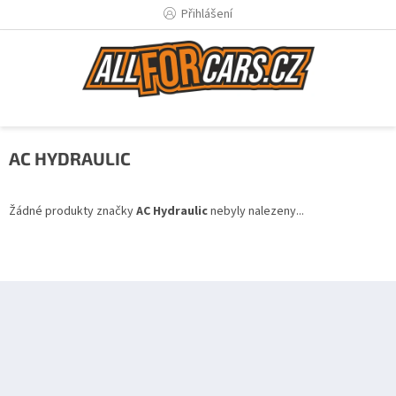
Přejít
Přihlášení
na
obsah
AC HYDRAULIC
Žádné produkty značky
AC Hydraulic
nebyly nalezeny...
Z
á
p
a
t
í