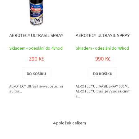
AEROTEC® ULTRASIL SPRAY 150ML
AEROTEC® ULTRASIL SPRAY 600
Skladem - odeslání do 48hod
Skladem - odeslání do 48hod
290 Kč
990 Kč
DO KOŠÍKU
DO KOŠÍKU
AEROTEC® Ultrasil je vysoce účinný montážní sprej
AEROTEC® ULTRASIL SPRAY 600 ML
s ultra...
AEROTEC® Ultrasil je vysoce účinný mon
s...
4
položek celkem
O
v
l