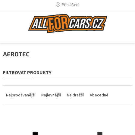
Přejít
Přihlášení
na
obsah
AEROTEC
Ř
a
Nejprodávanější
Nejlevnější
Nejdražší
Abecedně
z
e
n
V
í
ý
p
p