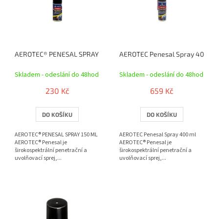
r
i
o
s
d
p
u
r
k
o
t
AEROTEC® PENESAL SPRAY 150 ML
AEROTEC Penesal Spray 400 ml
d
ů
u
Skladem - odeslání do 48hod
Skladem - odeslání do 48hod
k
t
230 Kč
659 Kč
ů
DO KOŠÍKU
DO KOŠÍKU
AEROTEC® PENESAL SPRAY 150 ML
AEROTEC Penesal Spray 400 ml
AEROTEC® Penesal je
AEROTEC® Penesal je
širokospektrální penetrační a
širokospektrální penetrační a
uvolňovací sprej,...
uvolňovací sprej,...