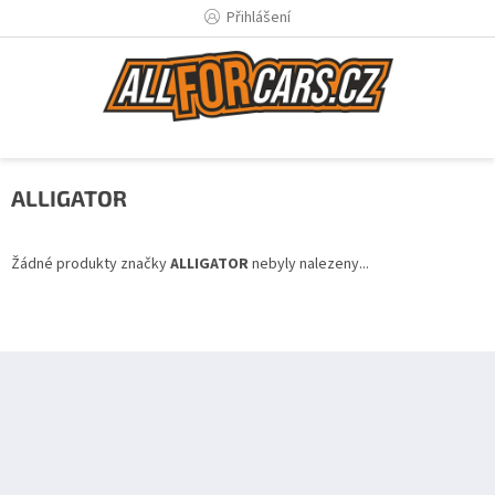
Přejít
Přihlášení
na
obsah
ALLIGATOR
Žádné produkty značky
ALLIGATOR
nebyly nalezeny...
Z
á
p
a
t
í