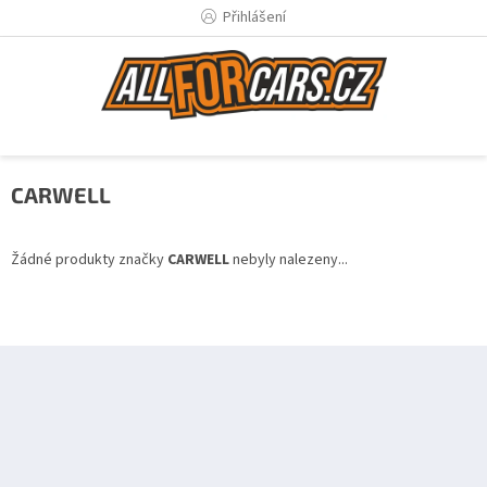
Přejít
Přihlášení
na
obsah
CARWELL
Žádné produkty značky
CARWELL
nebyly nalezeny...
Z
á
p
a
t
í