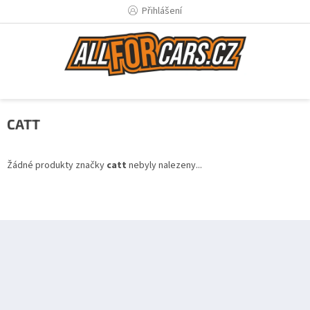
Přejít
Přihlášení
na
obsah
CATT
Žádné produkty značky
catt
nebyly nalezeny...
Z
á
p
a
t
í