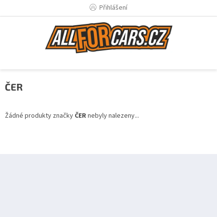
Přejít
Přihlášení
na
obsah
ČER
Žádné produkty značky
ČER
nebyly nalezeny...
Z
á
p
a
t
í