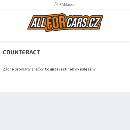
Přejít
Přihlášení
na
obsah
COUNTERACT
Žádné produkty značky
Counteract
nebyly nalezeny...
Z
á
p
a
t
í