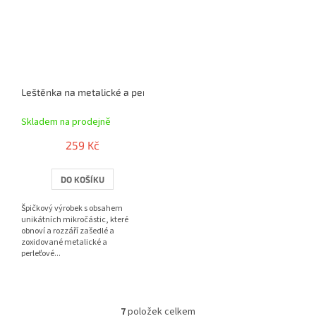
Leštěnka na metalické a perleťové laky (473 ml)
Skladem na prodejně
259 Kč
DO KOŠÍKU
Špičkový výrobek s obsahem
unikátních mikročástic, které
obnoví a rozzáří zašedlé a
zoxidované metalické a
perleťové...
7
položek celkem