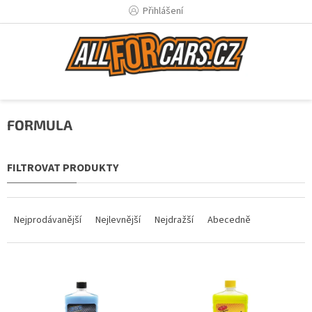
Přejít
Přihlášení
na
obsah
FORMULA
Ř
a
Nejprodávanější
Nejlevnější
Nejdražší
Abecedně
z
e
n
V
í
ý
p
p