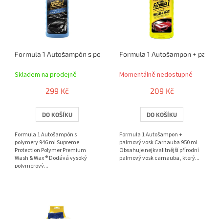
r
i
o
s
d
p
u
r
k
o
t
Formula 1 Autošampón s polymery 946 ml
Formula 1 Autošampon + palmov
d
ů
u
Skladem na prodejně
Momentálně nedostupné
k
t
299 Kč
209 Kč
ů
DO KOŠÍKU
DO KOŠÍKU
Formula 1 Autošampón s
Formula 1 Autošampon +
polymery 946 ml Supreme
palmový vosk Carnauba 950 ml
Protection Polymer Premium
Obsahuje nejkvalitnější přírodní
Wash & Wax ® Dodává vysoký
palmový vosk carnauba, který...
polymerový...