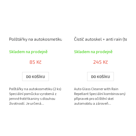
Polštářky na autokosmetiku (2 ks)
Čistič autoskel + anti rain (tekut
Skladem na prodejně
Skladem na prodejně
85 Kč
245 Kč
DO KOŠÍKU
DO KOŠÍKU
Polštářky na autokosmetiku (2 ks)
Auto Glass Cleaner with Rain
Speciální pomůcka vyrobená z
Repellant Speciální kombinovaný
jemné froté tkaniny s dlouhou
přípravek pro očištění skel
životností. Je určená...
automobilu a zároveň...