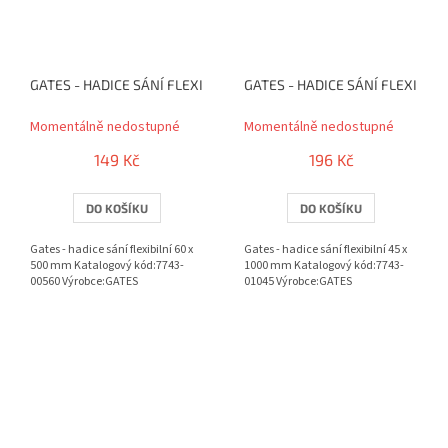
GATES - HADICE SÁNÍ FLEXIBILNÍ 60 X 500 MM
GATES - HADICE SÁNÍ FLEXIBILN
Momentálně nedostupné
Momentálně nedostupné
149 Kč
196 Kč
DO KOŠÍKU
DO KOŠÍKU
Gates - hadice sání flexibilní 60 x
Gates - hadice sání flexibilní 45 x
500 mm Katalogový kód:7743-
1000 mm Katalogový kód:7743-
00560 Výrobce:GATES
01045 Výrobce:GATES