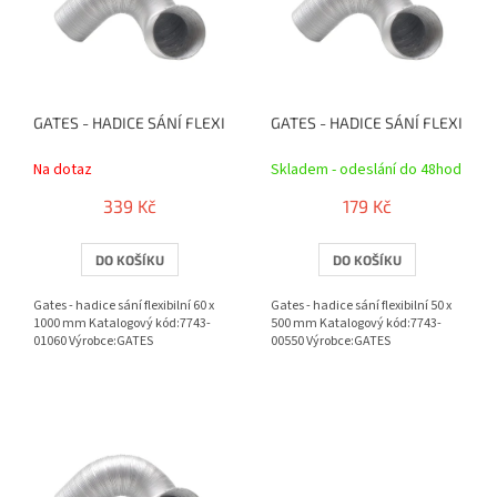
r
i
o
s
d
p
u
r
k
o
t
GATES - HADICE SÁNÍ FLEXIBILNÍ 60 X 1000 MM
GATES - HADICE SÁNÍ FLEXIBILN
d
ů
u
Na dotaz
Skladem - odeslání do 48hod
k
t
339 Kč
179 Kč
ů
DO KOŠÍKU
DO KOŠÍKU
Gates - hadice sání flexibilní 60 x
Gates - hadice sání flexibilní 50 x
1000 mm Katalogový kód:7743-
500 mm Katalogový kód:7743-
01060 Výrobce:GATES
00550 Výrobce:GATES