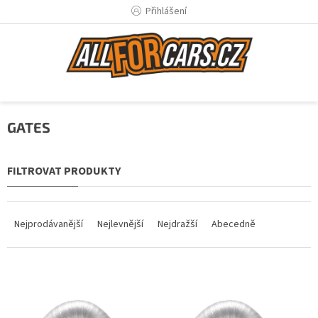
Přejít
Přihlášení
na
obsah
GATES
Ř
a
Nejprodávanější
Nejlevnější
Nejdražší
Abecedně
z
e
n
V
í
ý
p
p