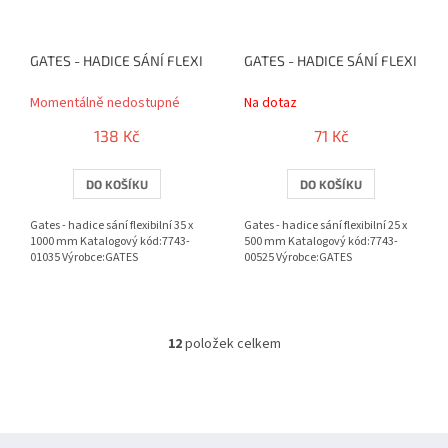
GATES - HADICE SÁNÍ FLEXIBILNÍ 35 X 1000 MM
GATES - HADICE SÁNÍ FLEXIBILN
Momentálně nedostupné
Na dotaz
138 Kč
71 Kč
DO KOŠÍKU
DO KOŠÍKU
Gates - hadice sání flexibilní 35 x
Gates - hadice sání flexibilní 25 x
1000 mm Katalogový kód:7743-
500 mm Katalogový kód:7743-
01035 Výrobce:GATES
00525 Výrobce:GATES
12
položek celkem
O
v
l
á
d
Z
a