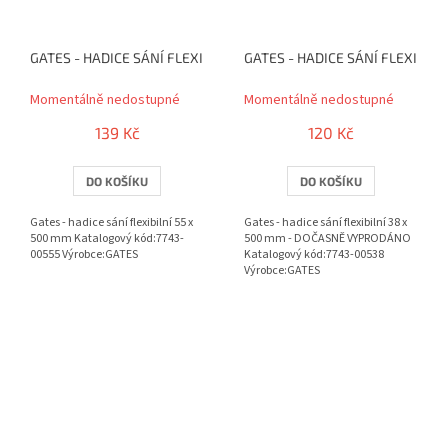
GATES - HADICE SÁNÍ FLEXIBILNÍ 55 X 500 MM
GATES - HADICE SÁNÍ FLEXIBILN
Momentálně nedostupné
Momentálně nedostupné
139 Kč
120 Kč
DO KOŠÍKU
DO KOŠÍKU
Gates - hadice sání flexibilní 55 x
Gates - hadice sání flexibilní 38 x
500 mm Katalogový kód:7743-
500 mm - DOČASNĚ VYPRODÁNO
00555 Výrobce:GATES
Katalogový kód:7743-00538
Výrobce:GATES