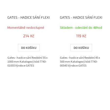
GATES - HADICE SÁNÍ FLEXIBILNÍ 55 X 1000 MM
GATES - HADICE SÁNÍ FLEXIBILN
Momentálně nedostupné
Skladem - odeslání do 48hod
214 Kč
119 Kč
DO KOŠÍKU
DO KOŠÍKU
Gates - hadice sání flexibilní 55 x
Gates - hadice sání flexibilní 45 x
1000 mm Katalogový kód:7743-
500 mm Katalogový kód:7743-
01055 Výrobce:GATES
00545 Výrobce:GATES