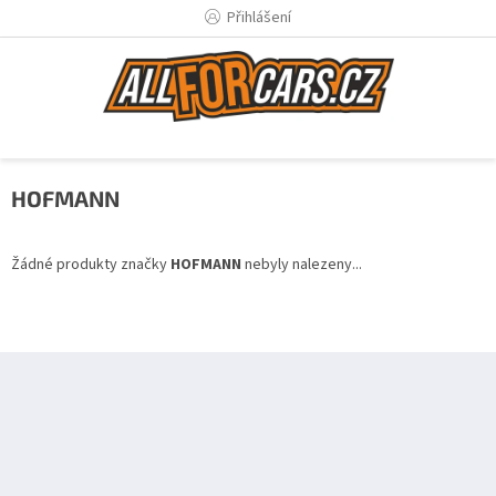
Přejít
Přihlášení
na
obsah
HOFMANN
Žádné produkty značky
HOFMANN
nebyly nalezeny...
Z
á
p
a
t
í