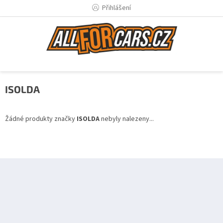
Přejít
Přihlášení
na
obsah
ISOLDA
Žádné produkty značky
ISOLDA
nebyly nalezeny...
Z
á
p
a
t
í