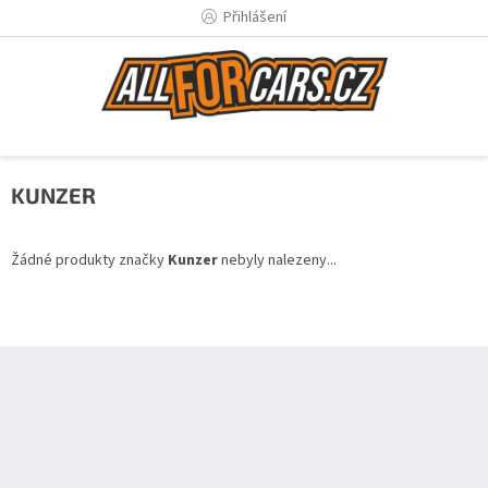
Přejít
Přihlášení
na
obsah
KUNZER
Žádné produkty značky
Kunzer
nebyly nalezeny...
Z
á
p
a
t
í