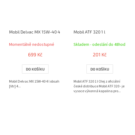
Mobil Delvac MX 15W-40 4 l
Mobil ATF 320 1 l
Momentálně nedostupné
Skladem - odeslání do 48hod
699 Kč
201 Kč
DO KOŠÍKU
DO KOŠÍKU
Mobil Delvac MX 15W-40 4 l obsah
Mobil ATF 320 1 l Olej z oficiální
[litr] 4...
české distribuce Mobil ATF 320 - je
vysoce výkonná kapalina pro...