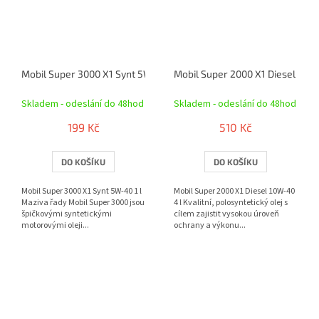
Mobil Super 3000 X1 Synt 5W-40 1 l
Mobil Super 2000 X1 Diesel 10W-
Skladem - odeslání do 48hod
Skladem - odeslání do 48hod
199 Kč
510 Kč
DO KOŠÍKU
DO KOŠÍKU
Mobil Super 3000 X1 Synt 5W-40 1 l
Mobil Super 2000 X1 Diesel 10W-40
Maziva řady Mobil Super 3000 jsou
4 l Kvalitní, polosyntetický olej s
špičkovými syntetickými
cílem zajistit vysokou úroveň
motorovými oleji...
ochrany a výkonu...