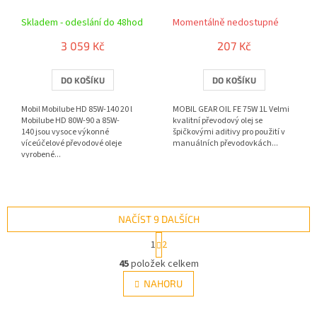
Skladem - odeslání do 48hod
Momentálně nedostupné
3 059 Kč
207 Kč
DO KOŠÍKU
DO KOŠÍKU
Mobil Mobilube HD 85W-140 20 l
MOBIL GEAR OIL FE 75W 1L Velmi
Mobilube HD 80W-90 a 85W-
kvalitní převodový olej se
140 jsou vysoce výkonné
špičkovými aditivy pro použití v
víceúčelové převodové oleje
manuálních převodovkách...
vyrobené...
NAČÍST 9 DALŠÍCH
S
1
2
t
O
r
45
položek celkem
v
á
l
NAHORU
n
á
k
d
o