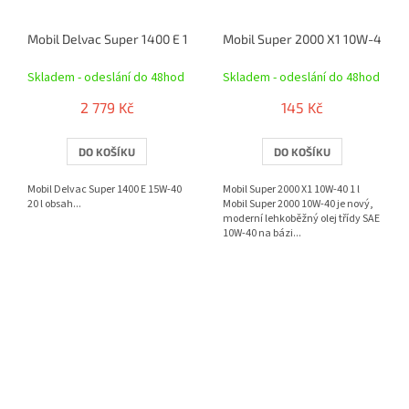
Mobil Delvac Super 1400 E 15W-40 20 l
Mobil Super 2000 X1 10W-40 1 l
Skladem - odeslání do 48hod
Skladem - odeslání do 48hod
2 779 Kč
145 Kč
DO KOŠÍKU
DO KOŠÍKU
Mobil Delvac Super 1400 E 15W-40
Mobil Super 2000 X1 10W-40 1 l
20 l obsah...
Mobil Super 2000 10W-40 je nový,
moderní lehkoběžný olej třídy SAE
10W-40 na bázi...