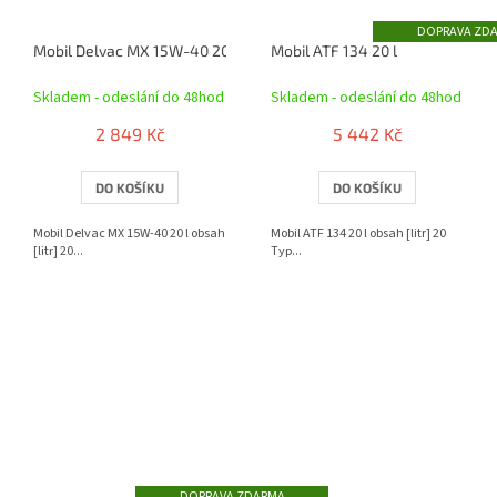
ZD
Mobil Delvac MX 15W-40 20 l
Mobil ATF 134 20 l
Skladem - odeslání do 48hod
Skladem - odeslání do 48hod
2 849 Kč
5 442 Kč
DO KOŠÍKU
DO KOŠÍKU
Mobil Delvac MX 15W-40 20 l obsah
Mobil ATF 134 20 l obsah [litr] 20
[litr] 20...
Typ...
ZDARMA