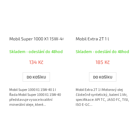
Mobil Super 1000 X1 15W-40 1 l
Mobil Extra 2T 1 l
Skladem - odeslání do 48hod
Skladem - odeslání do 48hod
134 Kč
185 Kč
DO KOŠÍKU
DO KOŠÍKU
Mobil Super 1000 X1 15W-40 1 l
Mobil Extra 2T 1 l Motorový olej
Řada Mobil Super 1000 X1 15W-40
částečně syntetický, balení 1 litr,
představuje vysoce kvalitní
specifikace: API TC, JASO FC, TISI,
minerální oleje, které...
ISO E-GC...