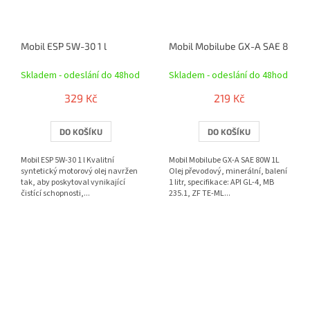
Mobil ESP 5W-30 1 l
Mobil Mobilube GX-A SAE 80W 1
Skladem - odeslání do 48hod
Skladem - odeslání do 48hod
329 Kč
219 Kč
DO KOŠÍKU
DO KOŠÍKU
Mobil ESP 5W-30 1 l Kvalitní
Mobil Mobilube GX-A SAE 80W 1L
syntetický motorový olej navržen
Olej převodový, minerální, balení
tak, aby poskytoval vynikající
1 litr, specifikace: API GL-4, MB
čistící schopnosti,...
235.1, ZF TE-ML...