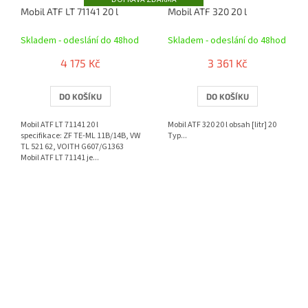
Mobil ATF LT 71141 20 l
Mobil ATF 320 20 l
Skladem - odeslání do 48hod
Skladem - odeslání do 48hod
4 175 Kč
3 361 Kč
DO KOŠÍKU
DO KOŠÍKU
Mobil ATF LT 71141 20 l
Mobil ATF 320 20 l obsah [litr] 20
specifikace: ZF TE-ML 11B/14B, VW
Typ...
TL 521 62, VOITH G607/G1363
Mobil ATF LT 71141 je...