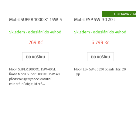
ZD
Mobil SUPER 1000 X1 15W-40 5L
Mobil ESP 5W-30 20 l
Skladem - odeslání do 48hod
Skladem - odeslání do 48hod
769 Kč
6 799 Kč
DO KOŠÍKU
DO KOŠÍKU
Mobil SUPER 1000 X1 15W-40 5L
Mobil ESP 5W-30 20 l obsah [litr] 20
Řada Mobil Super 1000 X1 15W-40
Typ...
představuje vysoce kvalitní
minerální oleje, které...