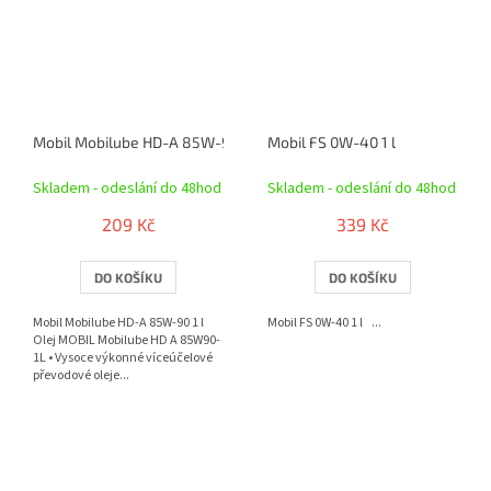
Mobil Mobilube HD-A 85W-90 1 l
Mobil FS 0W-40 1 l
Skladem - odeslání do 48hod
Skladem - odeslání do 48hod
209 Kč
339 Kč
DO KOŠÍKU
DO KOŠÍKU
Mobil Mobilube HD-A 85W-90 1 l
Mobil FS 0W-40 1 l ...
Olej MOBIL Mobilube HD A 85W90-
1L • Vysoce výkonné víceúčelové
převodové oleje...