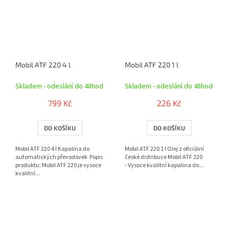
Mobil ATF 220 4 l
Mobil ATF 220 1 l
Skladem - odeslání do 48hod
Skladem - odeslání do 48hod
799 Kč
226 Kč
DO KOŠÍKU
DO KOŠÍKU
Mobil ATF 220 4 l Kapalina do
Mobil ATF 220 1 l Olej z oficiální
automatických převodovek Popis
české distribuce Mobil ATF 220
produktu: Mobil ATF 220 je vysoce
- Vysoce kvalitní kapalina do...
kvalitní...