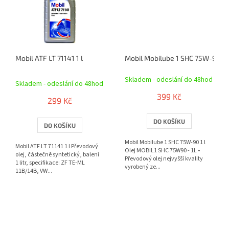
Mobil ATF LT 71141 1 l
Mobil Mobilube 1 SHC 75W-90 1 l
Průměrné
Skladem - odeslání do 48hod
hodnocení
Skladem - odeslání do 48hod
produktu
399 Kč
je
299 Kč
5,0
z
DO KOŠÍKU
DO KOŠÍKU
5
hvězdiček.
Mobil Mobilube 1 SHC 75W-90 1 l
Mobil ATF LT 71141 1 l Převodový
Olej MOBIL1 SHC 75W90 - 1L •
olej, částečně syntetický, balení
Převodový olej nejvyšší kvality
1 litr, specifikace: ZF TE-ML
vyrobený ze...
11B/14B, VW...