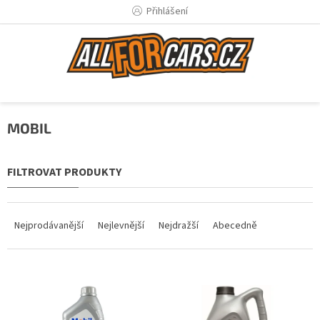
Přejít
Přihlášení
na
obsah
MOBIL
Ř
a
Nejprodávanější
Nejlevnější
Nejdražší
Abecedně
z
e
n
V
í
ý
p
p