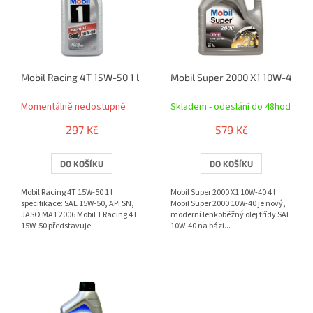
r
i
o
s
d
p
u
r
k
o
t
Mobil Racing 4T 15W-50 1 l
Mobil Super 2000 X1 10W-40 4 l
d
ů
u
Momentálně nedostupné
Skladem - odeslání do 48hod
k
t
297 Kč
579 Kč
ů
DO KOŠÍKU
DO KOŠÍKU
Mobil Racing 4T 15W-50 1 l
Mobil Super 2000 X1 10W-40 4 l
specifikace: SAE 15W-50, API SN,
Mobil Super 2000 10W-40 je nový,
JASO MA1 2006 Mobil 1 Racing 4T
moderní lehkoběžný olej třídy SAE
15W-50 představuje...
10W-40 na bázi...