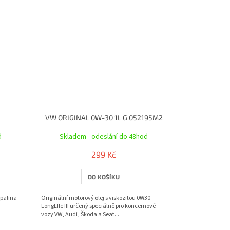
VW ORIGINAL 0W-30 1L G 052195M2
d
Skladem - odeslání do 48hod
299 Kč
DO KOŠÍKU
apalina
Originální motorový olej s viskozitou 0W30
LongLIfe III určený speciálně pro koncernové
vozy VW, Audi, Škoda a Seat...