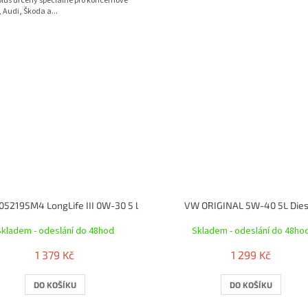
plus určený speciálně pro koncernové
 Audi, Škoda a...
52195M4 Lon­gLife III 0W-30 5 l
VW ORIGINAL 5W-40 5L Dies
Skladem - odeslání do 48hod
Skladem - odeslání do 48ho
1 379 Kč
1 299 Kč
DO KOŠÍKU
DO KOŠÍKU