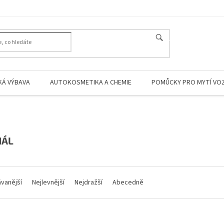
HLEDAT
KÁ VÝBAVA
AUTOKOSMETIKA A CHEMIE
POMŮCKY PRO MYTÍ VO
NÁL
vanější
Nejlevnější
Nejdražší
Abecedně