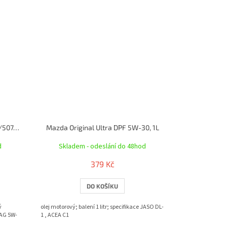
Olej 0W-30 1L LongLifeIII 504.00/507.00
Mazda Original Ultra DPF 5W-30, 1L
d
Skladem - odeslání do 48hod
379 Kč
DO KOŠÍKU
ý
olej motorový; balení 1 litr; specifikace JASO DL-
VAG 5W-
1 , ACEA C1