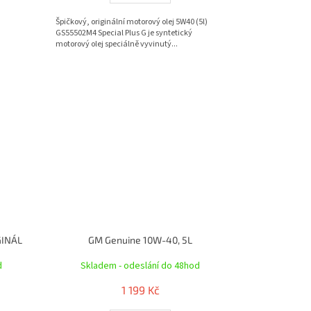
Špičkový, originální motorový olej 5W40 (5l)
GS55502M4 Special Plus G je syntetický
motorový olej speciálně vyvinutý...
GINÁL
GM Genuine 10W-40, 5L
d
Skladem - odeslání do 48hod
1 199 Kč