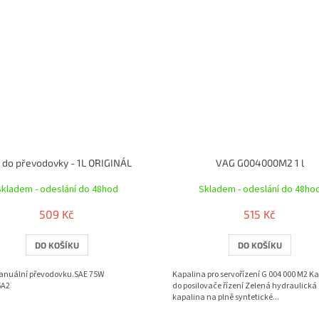
j do převodovky - 1L ORIGINÁL
VAG G004000M2 1 l
Skladem - odeslání do 48hod
Skladem - odeslání do 48ho
509 Kč
515 Kč
DO KOŠÍKU
DO KOŠÍKU
manuální převodovku.SAE 75W
Kapalina pro servořízení G 004 000 M2 K
6A2
do posilovače řízení Zelená hydraulická
kapalina na plně syntetické...