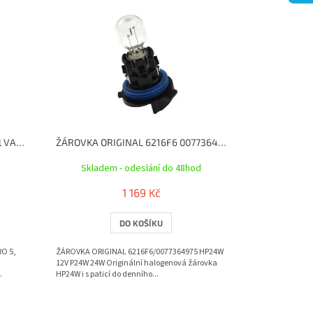
Roztok močoviny AdBlue Original VAG G052910A4 10L
ŽÁROVKA ORIGINAL 6216F6 0077364975 HP24W 12V P24W 24W
Skladem - odeslání do 48hod
1 169 Kč
DO KOŠÍKU
RO 5,
ŽÁROVKA ORIGINAL 6216F6/0077364975 HP24W
12V P24W 24W Originální halogenová žárovka
.
HP24W i s paticí do denního...