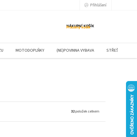
Přihlášení
NÁKUPNÍ KOŠÍK
Prázdný košík
ZU
MOTODOPLŇKY
(NE)POVINNA VYBAVA
STŘEŠNÍ NOSIČE
32
položek celkem