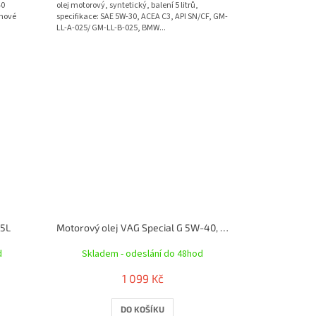
40
olej motorový, syntetický, balení 5 litrů,
rnové
specifikace: SAE 5W-30, ACEA C3, API SN/CF, GM-
LL-A-025/ GM-LL-B-025, BMW...
 5L
Motorový olej VAG Special G 5W-40, 5L
d
Skladem - odeslání do 48hod
1 099 Kč
DO KOŠÍKU