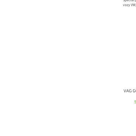
Special 
vozy VW,
VAG G0