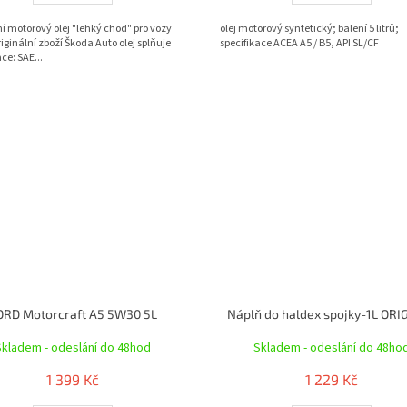
ní motorový olej "lehký chod" pro vozy
olej motorový syntetický; balení 5 litrů;
iginální zboží Škoda Auto olej splňuje
specifikace ACEA A5 / B5, API SL/CF
ce: SAE...
ORD Motorcraft A5 5W30 5L
Náplň do haldex spojky-1L ORI
Skladem - odeslání do 48hod
Skladem - odeslání do 48ho
1 399 Kč
1 229 Kč