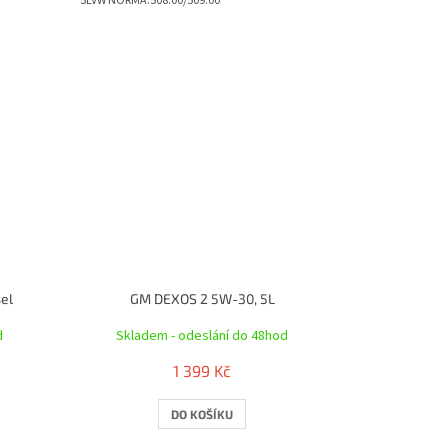
5LVW NORMA:508.00/509.00
el
GM DEXOS 2 5W-30, 5L
d
Skladem - odeslání do 48hod
1 399 Kč
DO KOŠÍKU