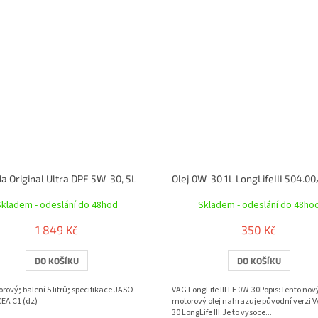
a Original Ultra DPF 5W-30, 5L
Skladem - odeslání do 48hod
Skladem - odeslání do 48ho
1 849 Kč
350 Kč
DO KOŠÍKU
DO KOŠÍKU
orový; balení 5 litrů; specifikace JASO
VAG LongLife III FE 0W-30Popis:Tento nov
CEA C1 (dz)
motorový olej nahrazuje původní verzi 
30 LongLife III.Je to vysoce...