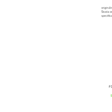
originál
Škoda or
specifika
F