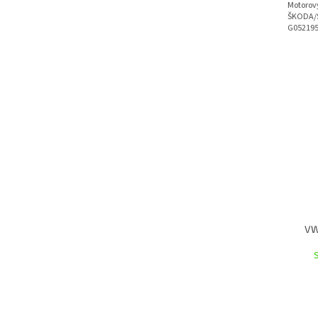
Motorový
ŠKODA/S
G052195M
VW