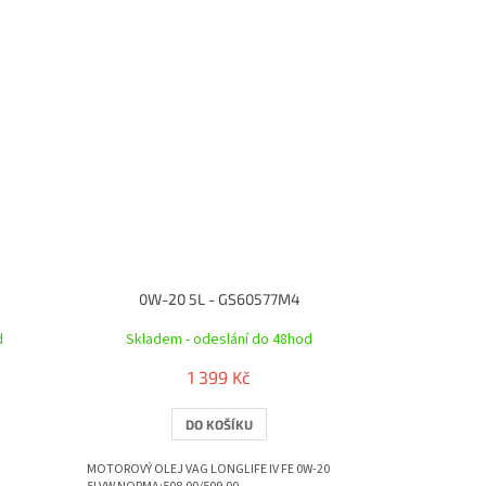
0W-20 5L - GS60577M4
d
Skladem - odeslání do 48hod
1 399 Kč
DO KOŠÍKU
MOTOROVÝ OLEJ VAG LONGLIFE IV FE 0W-20