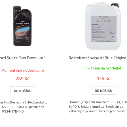
ord Super Plus Premium 1 l
Průměrné
Skladem na prodejně
hodnocení
Momentálně nedostupné
produktu
459 Kč
289 Kč
je
5,0
DO KOŠÍKU
DO KOŠÍKU
z
5
hvězdiček.
Umožňuje splnění směrnice EURO 4, EU
er Plus Premium 1 l Kód produktu:
EURO 6. Snižuje množství škodlivin ve
 1222118, 1336800 Specifikace
výfukových plynech. Určeno především..
y: WSS-M97B44-D...