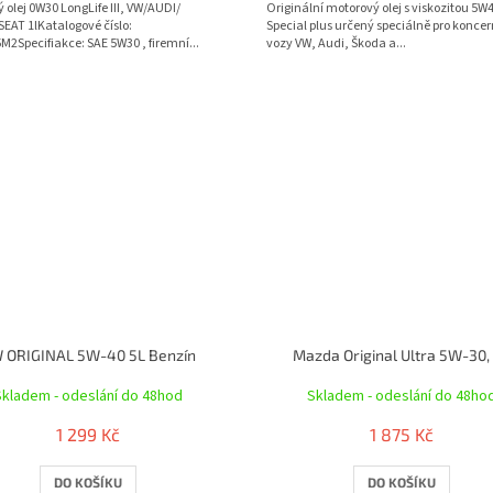
 olej 0W30 LongLife III, VW/AUDI/
Originální motorový olej s viskozitou 5W
EAT 1lKatalogové číslo:
Special plus určený speciálně pro konce
2Specifiakce: SAE 5W30 , firemní...
vozy VW, Audi, Škoda a...
 ORIGINAL 5W-40 5L Benzín
Mazda Original Ultra 5W-30,
Skladem - odeslání do 48hod
Skladem - odeslání do 48ho
1 299 Kč
1 875 Kč
DO KOŠÍKU
DO KOŠÍKU