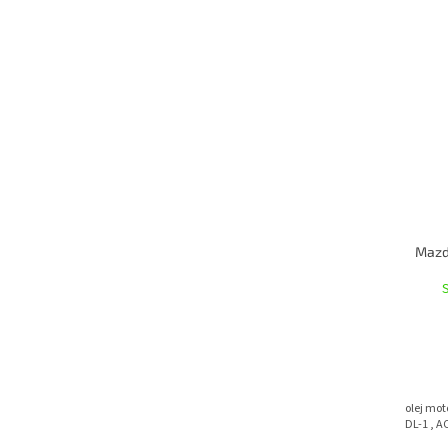
Mazd
olej mot
DL-1 , A