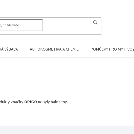
HLEDAT
KÁ VÝBAVA
AUTOKOSMETIKA A CHEMIE
POMŮCKY PRO MYTÍ VO
dukty značky
ORIGO
nebyly nalezeny...