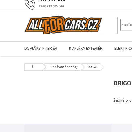
Přejít
+420 731 095 544
na
obsah
DOPLŇKY INTERIÉR
DOPLŇKY EXTERIÉR
ELEKTRIC
Domů
Prodávané značky
ORIGO
P
ORIGO
o
s
Žádné pro
t
r
a
n
Z
n