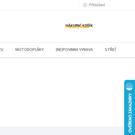
Přihlášení
NÁKUPNÍ KOŠÍK
Prázdný košík
ZU
MOTODOPLŇKY
(NE)POVINNA VYBAVA
STŘEŠNÍ NOSIČE